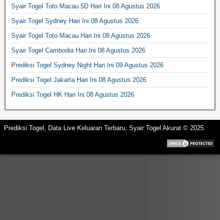
Syair Togel Toto Macau 5D Hari Ini 08 Agustus 2026
Syair Togel Sydney Hari Ini 08 Agustus 2026
Syair Togel Toto Macau Hari Ini 08 Agustus 2026
Syair Togel Cambodia Hari Ini 08 Agustus 2026
Prediksi Togel Sydney Night Hari Ini 09 Agustus 2026
Prediksi Togel Jakarta Hari Ini 08 Agustus 2026
Prediksi Togel HK Hari Ini 08 Agustus 2026
Prediksi Togel, Data Live Keluaran Terbaru, Syair Togel Akurat © 2025