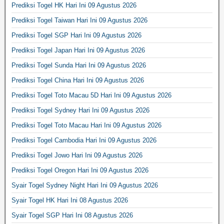
Prediksi Togel HK Hari Ini 09 Agustus 2026
Prediksi Togel Taiwan Hari Ini 09 Agustus 2026
Prediksi Togel SGP Hari Ini 09 Agustus 2026
Prediksi Togel Japan Hari Ini 09 Agustus 2026
Prediksi Togel Sunda Hari Ini 09 Agustus 2026
Prediksi Togel China Hari Ini 09 Agustus 2026
Prediksi Togel Toto Macau 5D Hari Ini 09 Agustus 2026
Prediksi Togel Sydney Hari Ini 09 Agustus 2026
Prediksi Togel Toto Macau Hari Ini 09 Agustus 2026
Prediksi Togel Cambodia Hari Ini 09 Agustus 2026
Prediksi Togel Jowo Hari Ini 09 Agustus 2026
Prediksi Togel Oregon Hari Ini 09 Agustus 2026
Syair Togel Sydney Night Hari Ini 09 Agustus 2026
Syair Togel HK Hari Ini 08 Agustus 2026
Syair Togel SGP Hari Ini 08 Agustus 2026