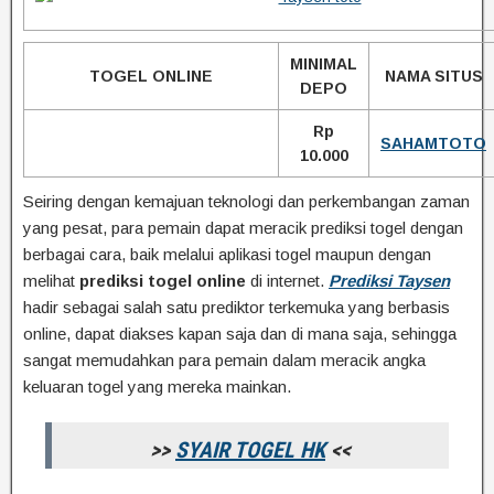
MINIMAL
TOGEL ONLINE
NAMA SITUS
DEPO
Rp
SAHAMTOTO
10.000
Seiring dengan kemajuan teknologi dan perkembangan zaman
yang pesat, para pemain dapat meracik prediksi togel dengan
berbagai cara, baik melalui aplikasi togel maupun dengan
melihat
prediksi togel online
di internet.
Prediksi Taysen
hadir sebagai salah satu prediktor terkemuka yang berbasis
online, dapat diakses kapan saja dan di mana saja, sehingga
sangat memudahkan para pemain dalam meracik angka
keluaran togel yang mereka mainkan.
>>
SYAIR TOGEL HK
<<