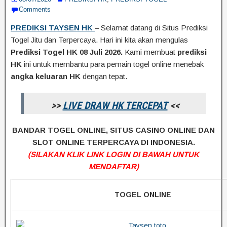
Comments
PREDIKSI TAYSEN HK
– Selamat datang di Situs Prediksi
Togel Jitu dan Terpercaya. Hari ini kita akan mengulas
Prediksi Togel HK 08 Juli 2026.
Kami membuat
prediksi
HK
ini untuk membantu para pemain togel online menebak
angka keluaran HK
dengan tepat.
>>
LIVE DRAW HK TERCEPAT
<<
BANDAR TOGEL ONLINE, SITUS CASINO ONLINE DAN
SLOT ONLINE TERPERCAYA DI INDONESIA.
(SILAKAN KLIK LINK LOGIN DI BAWAH UNTUK
MENDAFTAR)
TOGEL ONLINE