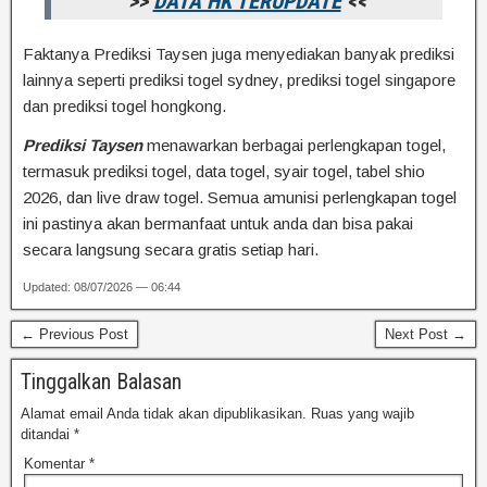
>>
DATA HK TERUPDATE
<<
Faktanya Prediksi Taysen juga menyediakan banyak prediksi
lainnya seperti prediksi togel sydney, prediksi togel singapore
dan prediksi togel hongkong.
Prediksi Taysen
menawarkan berbagai perlengkapan togel,
termasuk prediksi togel, data togel, syair togel, tabel shio
2026, dan live draw togel. Semua amunisi perlengkapan togel
ini pastinya akan bermanfaat untuk anda dan bisa pakai
secara langsung secara gratis setiap hari.
Updated: 08/07/2026 — 06:44
← Previous Post
Next Post →
Tinggalkan Balasan
Alamat email Anda tidak akan dipublikasikan.
Ruas yang wajib
ditandai
*
Komentar
*