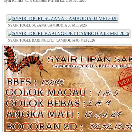
Syair Kuburan Cino Cambodia Hari Ini Rabu, 08 Juli 2026
SYAIR TOGEL SUZANA CAMBODIA 03 MEI 2026
SYAIR TOGEL BABI NGEPET CAMBODIA 03 MEI 2026