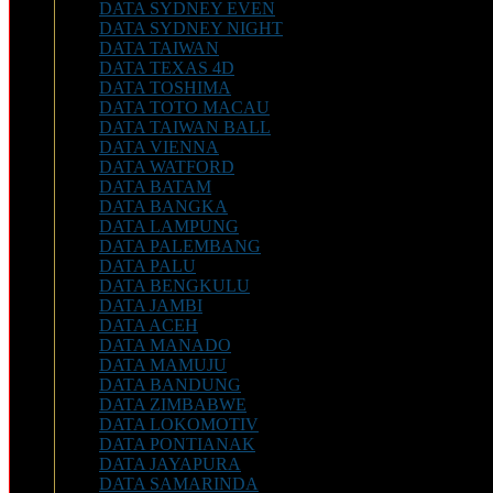
DATA SYDNEY EVEN
DATA SYDNEY NIGHT
DATA TAIWAN
DATA TEXAS 4D
DATA TOSHIMA
DATA TOTO MACAU
DATA TAIWAN BALL
DATA VIENNA
DATA WATFORD
DATA BATAM
DATA BANGKA
DATA LAMPUNG
DATA PALEMBANG
DATA PALU
DATA BENGKULU
DATA JAMBI
DATA ACEH
DATA MANADO
DATA MAMUJU
DATA BANDUNG
DATA ZIMBABWE
DATA LOKOMOTIV
DATA PONTIANAK
DATA JAYAPURA
DATA SAMARINDA