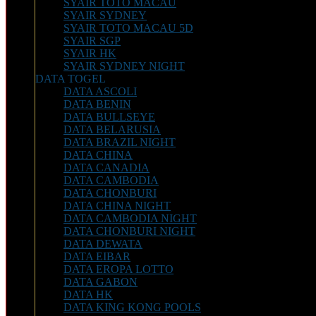
SYAIR TOTO MACAU
SYAIR SYDNEY
SYAIR TOTO MACAU 5D
SYAIR SGP
SYAIR HK
SYAIR SYDNEY NIGHT
DATA TOGEL
DATA ASCOLI
DATA BENIN
DATA BULLSEYE
DATA BELARUSIA
DATA BRAZIL NIGHT
DATA CHINA
DATA CANADIA
DATA CAMBODIA
DATA CHONBURI
DATA CHINA NIGHT
DATA CAMBODIA NIGHT
DATA CHONBURI NIGHT
DATA DEWATA
DATA EIBAR
DATA EROPA LOTTO
DATA GABON
DATA HK
DATA KING KONG POOLS