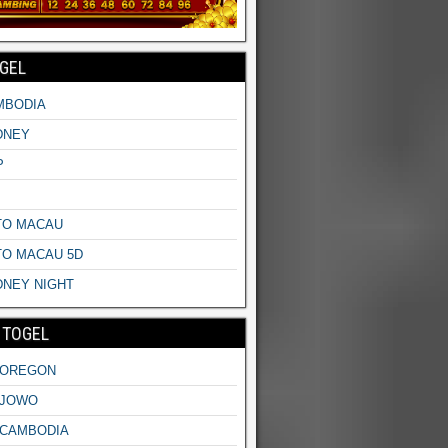
OGEL
MBODIA
DNEY
P
TO MACAU
TO MACAU 5D
DNEY NIGHT
 TOGEL
 OREGON
 JOWO
 CAMBODIA