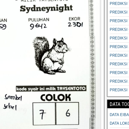
PREDIKSI
PREDIKSI
PREDIKSI
PREDIKSI
PREDIKSI
PREDIKSI
PREDIKSI
PREDIKSI
PREDIKSI
PREDIKSI
PREDIKSI
DATA TO
DATA EIB
DATA LOK