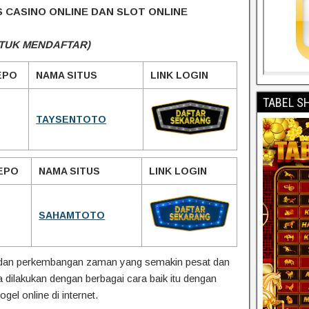
S CASINO ONLINE DAN SLOT ONLINE
NTUK MENDAFTAR)
EPO
NAMA SITUS
LINK LOGIN
TABEL SH
TAYSENTOTO
DEPO
NAMA SITUS
LINK LOGIN
SAHAMTOTO
i dan perkembangan zaman yang semakin pesat dan
a dilakukan dengan berbagai cara baik itu dengan
ogel online di internet.