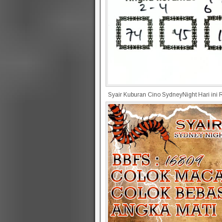
Syair Kuburan Cino SydneyNight Hari ini 