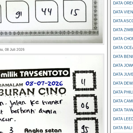
DATA OR
DATA VIE
DATA ASC
DATA ZIM
DATA CHO
DATA OCE
bu, 08 Juli 2026
DATA BEN
DATA JOW
DATA JUV
DATA DEW
DATA PHIL
DATA CAM
DATA TAI
DATA LEE
DATA BAL