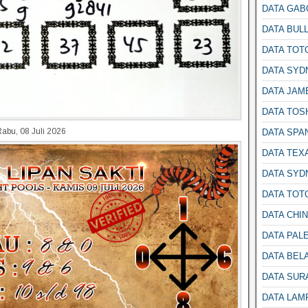
DATA GAB
DATA BUL
DATA TOT
DATA SYD
DATA JAM
DATA TOS
Rabu, 08 Juli 2026
DATA SPA
DATA TEX
DATA SYD
DATA TOT
DATA CHI
DATA PAL
DATA BEL
DATA SUR
DATA LAM