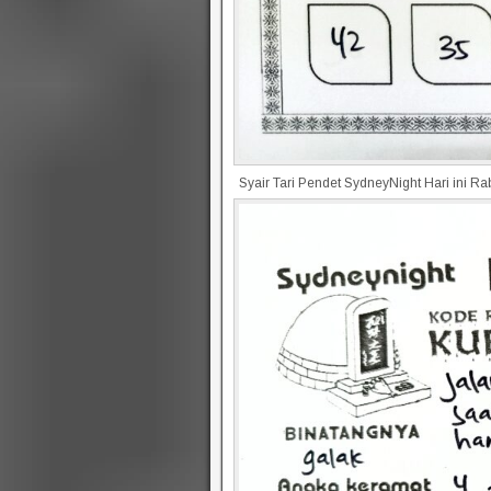
Syair Tari Pendet SydneyNight Hari ini Ra