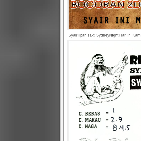
Syair lipan sakti SydneyNight Hari ini Kam