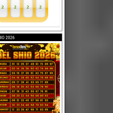
IO 2026