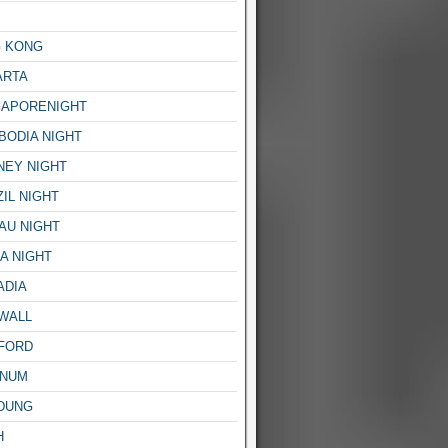
G KONG
ARTA
GAPORENIGHT
BODIA NIGHT
NEY NIGHT
IL NIGHT
AU NIGHT
A NIGHT
ADIA
LWALL
FORD
GNUM
DUNG
H