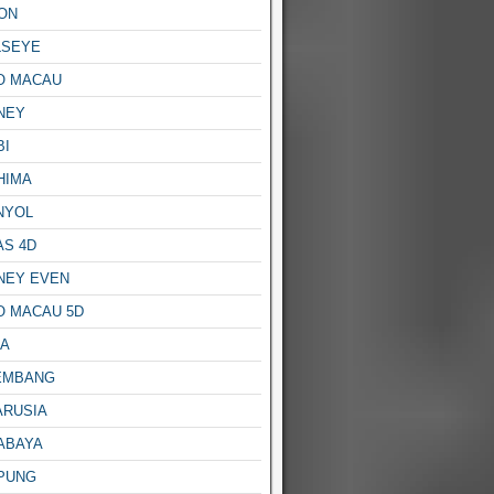
ON
LSEYE
O MACAU
NEY
BI
HIMA
NYOL
AS 4D
NEY EVEN
O MACAU 5D
NA
EMBANG
ARUSIA
ABAYA
PUNG