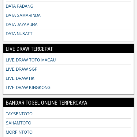
DATA PADANG
DATA SAMARINDA
DATA JAYAPURA
DATA NUSATT
LIVE DRAW TERCEPAT
LIVE DRAW TOTO MACAU
LIVE DRAW SGP
LIVE DRAW HK
LIVE DRAW KINGKONG
BANDAR TOGEL ONLINE TERPERCAYA
TAYSENTOTO
SAHAMTOTO
MORFINTOTO