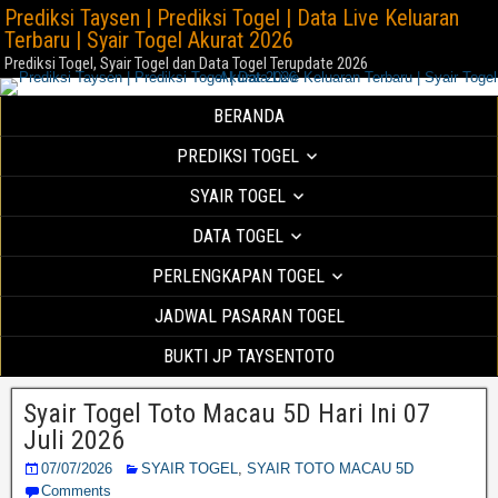
Prediksi Taysen | Prediksi Togel | Data Live Keluaran
Terbaru | Syair Togel Akurat 2026
Prediksi Togel, Syair Togel dan Data Togel Terupdate 2026
BERANDA
PREDIKSI TOGEL
SYAIR TOGEL
DATA TOGEL
PERLENGKAPAN TOGEL
JADWAL PASARAN TOGEL
BUKTI JP TAYSENTOTO
Syair Togel Toto Macau 5D Hari Ini 07
Juli 2026
07/07/2026
SYAIR TOGEL
,
SYAIR TOTO MACAU 5D
Comments