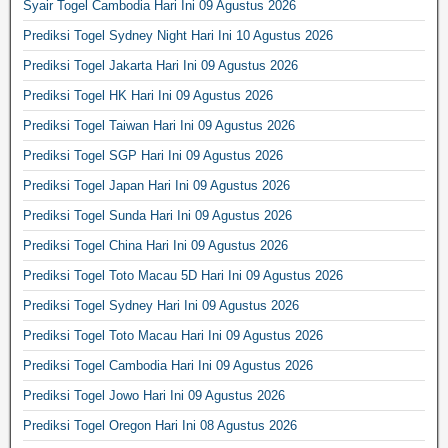
Syair Togel Cambodia Hari Ini 09 Agustus 2026
Prediksi Togel Sydney Night Hari Ini 10 Agustus 2026
Prediksi Togel Jakarta Hari Ini 09 Agustus 2026
Prediksi Togel HK Hari Ini 09 Agustus 2026
Prediksi Togel Taiwan Hari Ini 09 Agustus 2026
Prediksi Togel SGP Hari Ini 09 Agustus 2026
Prediksi Togel Japan Hari Ini 09 Agustus 2026
Prediksi Togel Sunda Hari Ini 09 Agustus 2026
Prediksi Togel China Hari Ini 09 Agustus 2026
Prediksi Togel Toto Macau 5D Hari Ini 09 Agustus 2026
Prediksi Togel Sydney Hari Ini 09 Agustus 2026
Prediksi Togel Toto Macau Hari Ini 09 Agustus 2026
Prediksi Togel Cambodia Hari Ini 09 Agustus 2026
Prediksi Togel Jowo Hari Ini 09 Agustus 2026
Prediksi Togel Oregon Hari Ini 08 Agustus 2026