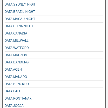
DATA SYDNEY NIGHT
DATA BRAZIL NIGHT
DATA MACAU NIGHT
DATA CHINA NIGHT
DATA CANADIA
DATA MILLWALL
DATA WATFORD
DATA MAGNUM
DATA BANDUNG
DATA ACEH
DATA MANADO
DATA BENGKULU
DATA PALU
DATA PONTIANAK
DATA JOGJA