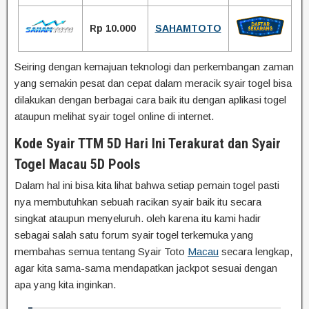
Rp 10.000
SAHAMTOTO
Seiring dengan kemajuan teknologi dan perkembangan zaman
yang semakin pesat dan cepat dalam meracik syair togel bisa
dilakukan dengan berbagai cara baik itu dengan aplikasi togel
ataupun melihat syair togel online di internet.
Kode Syair TTM 5D Hari Ini Terakurat dan Syair
Togel Macau 5D Pools
Dalam hal ini bisa kita lihat bahwa setiap pemain togel pasti
nya membutuhkan sebuah racikan syair baik itu secara
singkat ataupun menyeluruh. oleh karena itu kami hadir
sebagai salah satu forum syair togel terkemuka yang
membahas semua tentang Syair Toto
Macau
secara lengkap,
agar kita sama-sama mendapatkan jackpot sesuai dengan
apa yang kita inginkan.