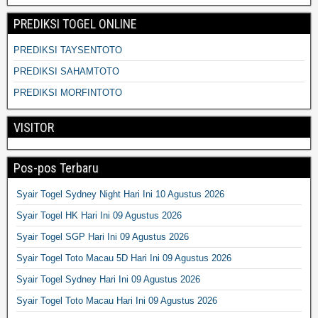
PREDIKSI TOGEL ONLINE
PREDIKSI TAYSENTOTO
PREDIKSI SAHAMTOTO
PREDIKSI MORFINTOTO
VISITOR
Pos-pos Terbaru
Syair Togel Sydney Night Hari Ini 10 Agustus 2026
Syair Togel HK Hari Ini 09 Agustus 2026
Syair Togel SGP Hari Ini 09 Agustus 2026
Syair Togel Toto Macau 5D Hari Ini 09 Agustus 2026
Syair Togel Sydney Hari Ini 09 Agustus 2026
Syair Togel Toto Macau Hari Ini 09 Agustus 2026