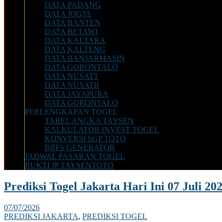
DATA PADANG
DATA JOGJA
DATA BANTEN
DATA BETAWI
DATA KALTARA
DATA KALTENG
DATA BANJARMASIN
DATA GORONTALO
DATA NUSATT
DATA NUSATB
DATA JAYAPURA
DATA GORONTALO
PERLENGKAPAN TOGEL
TABEL ANGKA TAYSEN
KALKULATOR INVEST TOGEL
KONVERSI SGP TOTO
BBFS GENERATOR
JADWAL PASARAN TOGEL
BUKTI JP TAYSENTOTO
Prediksi Togel Jakarta Hari Ini 07 Juli 20
07/07/2026
PREDIKSI JAKARTA
,
PREDIKSI TOGEL