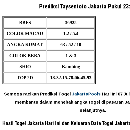
Prediksi Taysentoto Jakarta Pukul 23
BBFS
36925
COLOK MACAU
1.2 / 5.4
ANGKA KUMAT
63 / 52 / 10
COLOK BEBA
1
& 3
SHIO
Kambing
TOP 2D
18-32-15
-78-06-45-93
Semoga racikan
Prediksi Togel
JakartaPools
Hari Ini 07 Jul
membantu dalam menebak angka togel di pasaran
Ja
selanjutnya.
Hasil Togel Jakarta Hari Ini dan Keluaran Data Togel Jakart