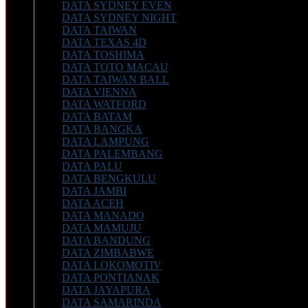
DATA SYDNEY EVEN
DATA SYDNEY NIGHT
DATA TAIWAN
DATA TEXAS 4D
DATA TOSHIMA
DATA TOTO MACAU
DATA TAIWAN BALL
DATA VIENNA
DATA WATFORD
DATA BATAM
DATA BANGKA
DATA LAMPUNG
DATA PALEMBANG
DATA PALU
DATA BENGKULU
DATA JAMBI
DATA ACEH
DATA MANADO
DATA MAMUJU
DATA BANDUNG
DATA ZIMBABWE
DATA LOKOMOTIV
DATA PONTIANAK
DATA JAYAPURA
DATA SAMARINDA