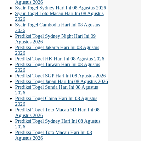
Agustus 2026
Syair Togel Sydney Hari Ini 08 Agustus 2026
Syair Togel Toto Macau Hari Ini 08 Agustus
2026
Syair Togel Cambodia Hari Ini 08 Agustus
2026
Prediksi Togel Sydney Night Hari Ini 09
Agustus 2026
Prediksi Togel Jakarta Hari Ini 08 Agustus
2026
Prediksi Togel HK Hari Ini 08 Agustus 2026
Prediksi Togel Taiwan Hari Ini 08 Agustus
2026
Prediksi Togel SGP Hari Ini 08 Agustus 2026
Prediksi Togel Japan Hari Ini 08 Agustus 2026
Prediksi Togel Sunda Hari Ini 08 Agustus
2026
Prediksi Togel China Hari Ini 08 Agustus
2026
Prediksi Togel Toto Macau 5D Hari Ini 08
Agustus 2026
Prediksi Togel Sydney Hari Ini 08 Agustus
2026
Prediksi Togel Toto Macau Hari Ini 08
Agustus 2026