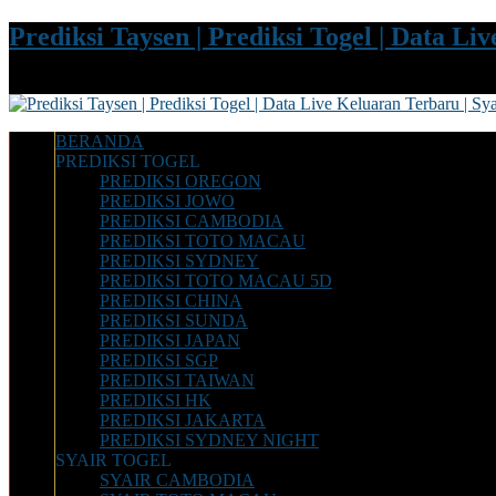
Prediksi Taysen | Prediksi Togel | Data Li
Prediksi Togel, Syair Togel dan Data Togel Terupdate 2026
BERANDA
PREDIKSI TOGEL
PREDIKSI OREGON
PREDIKSI JOWO
PREDIKSI CAMBODIA
PREDIKSI TOTO MACAU
PREDIKSI SYDNEY
PREDIKSI TOTO MACAU 5D
PREDIKSI CHINA
PREDIKSI SUNDA
PREDIKSI JAPAN
PREDIKSI SGP
PREDIKSI TAIWAN
PREDIKSI HK
PREDIKSI JAKARTA
PREDIKSI SYDNEY NIGHT
SYAIR TOGEL
SYAIR CAMBODIA