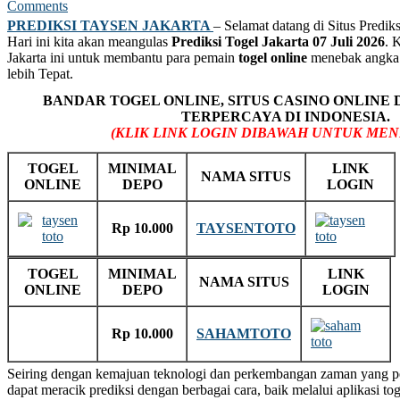
Comments
PREDIKSI TAYSEN JAKARTA
– Selamat datang di Situs Prediks
Hari ini kita akan meangulas
Prediksi Togel Jakarta 07 Juli 2026
. 
Jakarta ini untuk membantu para pemain
togel online
menebak angka 
lebih Tepat.
BANDAR TOGEL ONLINE, SITUS CASINO ONLINE 
TERPERCAYA DI INDONESIA.
(KLIK LINK LOGIN DIBAWAH UNTUK ME
TOGEL
MINIMAL
LINK
NAMA SITUS
ONLINE
DEPO
LOGIN
Rp 10.000
TAYSENTOTO
TOGEL
MINIMAL
LINK
NAMA SITUS
ONLINE
DEPO
LOGIN
Rp 10.000
SAHAMTOTO
Seiring dengan kemajuan teknologi dan perkembangan zaman yang pes
dapat meracik prediksi dengan berbagai cara, baik melalui aplikasi t