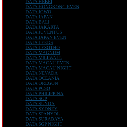
DATA HEBEI
DATA HONGKONG EVEN
DATA JOWO
DATA JAPAN
DATA BALI
DATA JAKARTA
DATA JUVENTUS
DATA JAPAN EVEN
DATA LEEDS
DATA LESOTHO
DATA MAGNUM
DATA MILLWALL
DATA MACAU EVEN
DATA MACAU NIGHT
DATA NEVADA
DATA OCEANIA
DATA OREGON
DATA PCSO
DATA PHILIPPINA
DATA SGP
DATA SUNDA
DATA SYDNEY
DATA SPANYOL
DATA SURABAYA
DATA SGP NIGHT