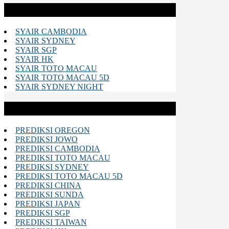
SYAIR TOGEL
SYAIR CAMBODIA
SYAIR SYDNEY
SYAIR SGP
SYAIR HK
SYAIR TOTO MACAU
SYAIR TOTO MACAU 5D
SYAIR SYDNEY NIGHT
PREDIKSI TOGEL
PREDIKSI OREGON
PREDIKSI JOWO
PREDIKSI CAMBODIA
PREDIKSI TOTO MACAU
PREDIKSI SYDNEY
PREDIKSI TOTO MACAU 5D
PREDIKSI CHINA
PREDIKSI SUNDA
PREDIKSI JAPAN
PREDIKSI SGP
PREDIKSI TAIWAN