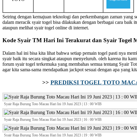
Seiring dengan kemajuan teknologi dan perkembangan zaman yang se
dalam meracik syair togel bisa dilakukan dengan berbagai cara baik it
ataupun melihat syair togel online di internet.
Kode Syair TM Hari Ini Terakurat dan Syair Togel 
Dalam hal ini bisa kita lihat bahwa setiap pemain togel pasti nya me
syair baik itu secara singkat ataupun menyeluruh. oleh karena itu kami
forum syair togel terkemuka yang membahas semua tentang Syair To
agar kita sama-sama mendapatkan jackpot sesuai dengan apa yang kit
>>
PREDIKSI TOGEL TOTO MAC
Syair Raja Burung Toto Macau Hari Ini 19 Juni 2023 | 13 : 00 WIB
Syair Raja Burung Toto Macau Hari Ini 19 Juni 2023 | 16 : 00 WIB
Syair Raja Burung Toto Macau Hari Ini 19 Juni 2023 | 19 : 00 WIB