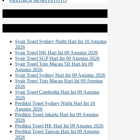
PREDIKSI MORFINTOTO
VISITOR
Pos-pos Terbaru
Syair Togel Sydney Night Hari Ini 10 Agustus
2026
Syair Togel HK Hari Ini 09 Agustus 2026
Syair Togel SGP Hari Ini 09 Agustus 2026
Syair Togel Toto Macau 5D Hari Ini 09
Agustus 2026
Syair Togel Sydney Hari Ini 09 Agustus 2026
Syair Togel Toto Macau Hari Ini 09 Agustus
2026
Syair Togel Cambodia Hari Ini 09 Agustus
2026
Prediksi Togel Sydney Night Hari Ini 10
Agustus 2026
Prediksi Togel Jakarta Hari Ini 09 Agustus
2026
Prediksi Togel HK Hari Ini 09 Agustus 2026
Prediksi Togel Taiwan Hari Ini 09 Agustus
2026