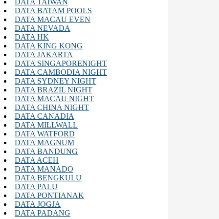
DATA TAIWAN
DATA BATAM POOLS
DATA MACAU EVEN
DATA NEVADA
DATA HK
DATA KING KONG
DATA JAKARTA
DATA SINGAPORENIGHT
DATA CAMBODIA NIGHT
DATA SYDNEY NIGHT
DATA BRAZIL NIGHT
DATA MACAU NIGHT
DATA CHINA NIGHT
DATA CANADIA
DATA MILLWALL
DATA WATFORD
DATA MAGNUM
DATA BANDUNG
DATA ACEH
DATA MANADO
DATA BENGKULU
DATA PALU
DATA PONTIANAK
DATA JOGJA
DATA PADANG