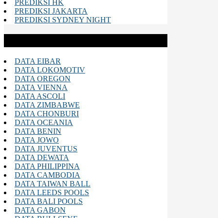
PREDIKSI HK
PREDIKSI JAKARTA
PREDIKSI SYDNEY NIGHT
DATA TOGEL
DATA EIBAR
DATA LOKOMOTIV
DATA OREGON
DATA VIENNA
DATA ASCOLI
DATA ZIMBABWE
DATA CHONBURI
DATA OCEANIA
DATA BENIN
DATA JOWO
DATA JUVENTUS
DATA DEWATA
DATA PHILIPPINA
DATA CAMBODIA
DATA TAIWAN BALL
DATA LEEDS POOLS
DATA BALI POOLS
DATA GABON