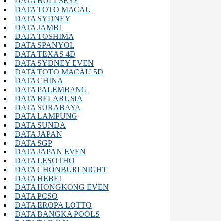
DATA BULLSEYE
DATA TOTO MACAU
DATA SYDNEY
DATA JAMBI
DATA TOSHIMA
DATA SPANYOL
DATA TEXAS 4D
DATA SYDNEY EVEN
DATA TOTO MACAU 5D
DATA CHINA
DATA PALEMBANG
DATA BELARUSIA
DATA SURABAYA
DATA LAMPUNG
DATA SUNDA
DATA JAPAN
DATA SGP
DATA JAPAN EVEN
DATA LESOTHO
DATA CHONBURI NIGHT
DATA HEBEI
DATA HONGKONG EVEN
DATA PCSO
DATA EROPA LOTTO
DATA BANGKA POOLS