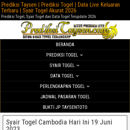
Prediksi Taysen | Prediksi Togel | Data Live Keluaran
Terbaru | Syair Togel Akurat 2026
Prediksi Togel, Syair Togel dan Data Togel Terupdate 2026
BERANDA
PREDIKSI TOGEL
SYAIR TOGEL
DATA TOGEL
PERLENGKAPAN TOGEL
JADWAL PASARAN TOGEL
BUKTI JP TAYSENTOTO
Syair Togel Cambodia Hari Ini 19 Juni
2023