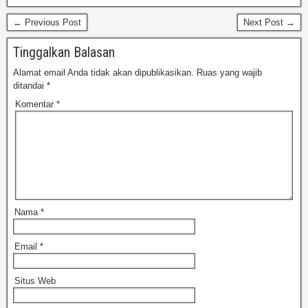
← Previous Post
Next Post →
Tinggalkan Balasan
Alamat email Anda tidak akan dipublikasikan.
Ruas yang wajib
ditandai
*
Komentar
*
Nama
*
Email
*
Situs Web