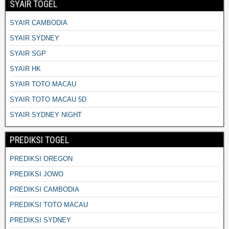
SYAIR TOGEL
SYAIR CAMBODIA
SYAIR SYDNEY
SYAIR SGP
SYAIR HK
SYAIR TOTO MACAU
SYAIR TOTO MACAU 5D
SYAIR SYDNEY NIGHT
PREDIKSI TOGEL
PREDIKSI OREGON
PREDIKSI JOWO
PREDIKSI CAMBODIA
PREDIKSI TOTO MACAU
PREDIKSI SYDNEY