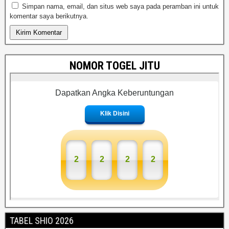
Simpan nama, email, dan situs web saya pada peramban ini untuk
komentar saya berikutnya.
NOMOR TOGEL JITU
TABEL SHIO 2026