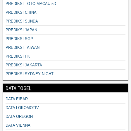
PREDIKSI TOTO MACAU 5D
PREDIKSI CHINA
PREDIKSI SUNDA
PREDIKSI JAPAN
PREDIKSI SGP
PREDIKSI TAIWAN
PREDIKSI HK
PREDIKSI JAKARTA
PREDIKSI SYDNEY NIGHT
DATA TOGEL
DATA EIBAR
DATA LOKOMOTIV
DATA OREGON
DATA VIENNA