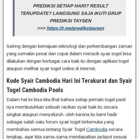
PREDIKSI SETIAP HARI? RESULT
TERUPDATE? LANGSUNG SAJA IKUTI GRUP
PREDIKSI TAYSEN
>>>
https://t.me/prediksitaysen
Seiring dengan kemajuan teknologi dan perkembangan zaman
yang semakin pesat dan cepat dalam meracik syair togel bisa
dilakukan dengan berbagai cara baik itu dengan aplikasi togel
ataupun melihat syair togel online di internet.
Kode Syair Cambodia Hari Ini Terakurat dan Syair
Togel Cambodia Pools
Dalam hal ini bisa kita lihat bahwa setiap pemain togel pasti
nya membutuhkan sebuah racikan syair baik itu secara
singkat ataupun menyeluruh. oleh karena itu kami hadir
sebagai salah satu forum syair togel terkemuka yang
membahas semua tentang Syair Togel
Cambodia
secara
lengkap, agar kita sama-sama mendapatkan jackpot sesuai