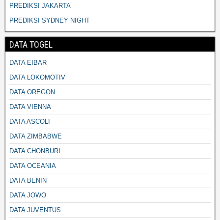
PREDIKSI JAKARTA
PREDIKSI SYDNEY NIGHT
DATA TOGEL
DATA EIBAR
DATA LOKOMOTIV
DATA OREGON
DATA VIENNA
DATA ASCOLI
DATA ZIMBABWE
DATA CHONBURI
DATA OCEANIA
DATA BENIN
DATA JOWO
DATA JUVENTUS