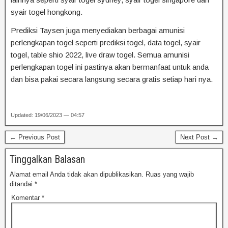
syair togel hongkong.
Prediksi Taysen juga menyediakan berbagai amunisi
perlengkapan togel seperti prediksi togel, data togel, syair
togel, table shio 2022, live draw togel. Semua amunisi
perlengkapan togel ini pastinya akan bermanfaat untuk anda
dan bisa pakai secara langsung secara gratis setiap hari nya.
Updated: 19/06/2023 — 04:57
← Previous Post
Next Post →
Tinggalkan Balasan
Alamat email Anda tidak akan dipublikasikan.
Ruas yang wajib
ditandai
*
Komentar
*