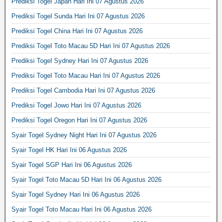
Prediksi Togel Japan Hari Ini 07 Agustus 2026
Prediksi Togel Sunda Hari Ini 07 Agustus 2026
Prediksi Togel China Hari Ini 07 Agustus 2026
Prediksi Togel Toto Macau 5D Hari Ini 07 Agustus 2026
Prediksi Togel Sydney Hari Ini 07 Agustus 2026
Prediksi Togel Toto Macau Hari Ini 07 Agustus 2026
Prediksi Togel Cambodia Hari Ini 07 Agustus 2026
Prediksi Togel Jowo Hari Ini 07 Agustus 2026
Prediksi Togel Oregon Hari Ini 07 Agustus 2026
Syair Togel Sydney Night Hari Ini 07 Agustus 2026
Syair Togel HK Hari Ini 06 Agustus 2026
Syair Togel SGP Hari Ini 06 Agustus 2026
Syair Togel Toto Macau 5D Hari Ini 06 Agustus 2026
Syair Togel Sydney Hari Ini 06 Agustus 2026
Syair Togel Toto Macau Hari Ini 06 Agustus 2026