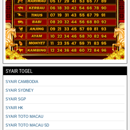
SYAIR TOGEL
SYAIR CAMBODIA
SYAIR SYDNEY
SYAIR SGP
SYAIR HK
SYAIR TOTO MACAU
SYAIR TOTO MACAU 5D