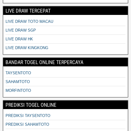
LIVE DRAW TERCEPAT
LIVE DRAW TOTO MACAU
LIVE DRAW SGP
LIVE DRAW HK
LIVE DRAW KINGKONG
BANDAR TOGEL ONLINE TERPERCAYA
TAYSENTOTO
SAHAMTOTO
MORFINTOTO
PREDIKSI TOGEL ONLINE
PREDIKSI TAYSENTOTO
PREDIKSI SAHAMTOTO