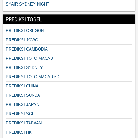
SYAIR SYDNEY NIGHT
PREDIKSI TOGEL
PREDIKSI OREGON
PREDIKSI JOWO
PREDIKSI CAMBODIA
PREDIKSI TOTO MACAU
PREDIKSI SYDNEY
PREDIKSI TOTO MACAU 5D
PREDIKSI CHINA
PREDIKSI SUNDA
PREDIKSI JAPAN
PREDIKSI SGP
PREDIKSI TAIWAN
PREDIKSI HK