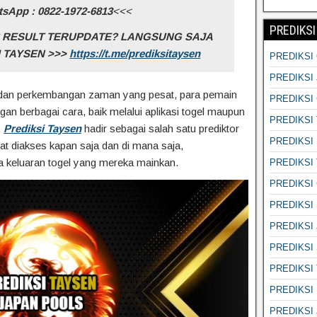
sApp : 0822-1972-6813
<<<
PREDIKSI
I? RESULT TERUPDATE? LANGSUNG SAJA
I TAYSEN >>>
https://t.me/prediksitaysen
PREDIKSI
PREDIKSI
i dan perkembangan zaman yang pesat, para pemain
PREDIKSI
ngan berbagai cara, baik melalui aplikasi togel maupun
PREDIKSI
.
Prediksi Taysen
hadir sebagai salah satu prediktor
PREDIKSI
at diakses kapan saja dan di mana saja,
keluaran togel yang mereka mainkan.
PREDIKSI
PREDIKSI
PREDIKSI
PREDIKSI
PREDIKSI
PREDIKSI
PREDIKSI
PREDIKSI