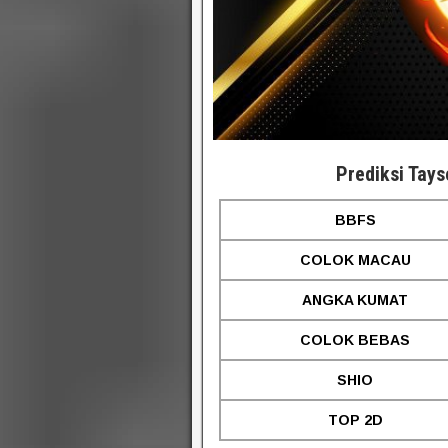
Prediksi Tays
BBFS
COLOK MACAU
ANGKA KUMAT
COLOK BEBAS
SHIO
TOP 2D