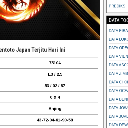
PREDIKSI
DATA TO
DATA EIB
DATA LOK
DATA OR
entoto Japan Terjitu Hari Ini
DATA VIE
75104
DATA ASC
DATA ZIM
1.3 / 2.5
DATA CHO
53 / 02
/ 87
DATA OCE
6 & 4
DATA BEN
DATA JOW
Anjing
DATA JUV
43-72-04-61-90-58
DATA DEW