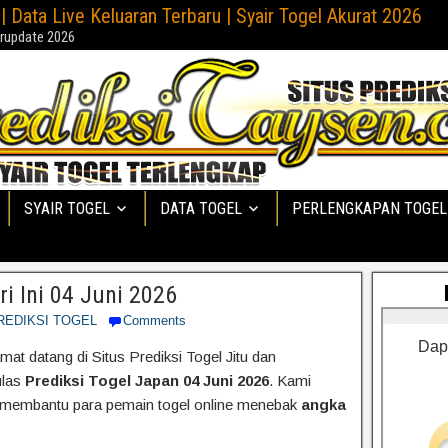
 | Data Live Keluaran Terbaru | Syair Togel Akurat 2026
Terupdate 2026
SYAIR TOGEL
DATA TOGEL
PERLENGKAPAN TOGEL
ri Ini 04 Juni 2026
REDIKSI TOGEL
Comments
mat datang di Situs Prediksi Togel Jitu dan
ulas
Prediksi Togel Japan 04 Juni 2026
. Kami
k membantu para pemain togel online menebak
angka