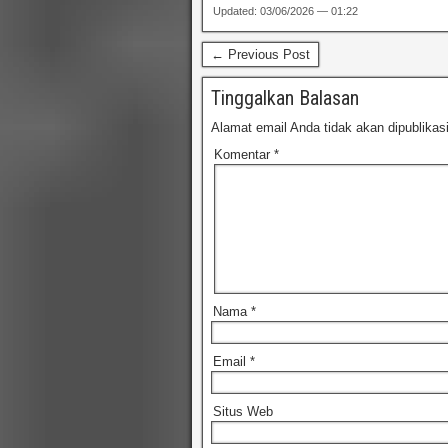
Updated: 03/06/2026 — 01:22
← Previous Post
Tinggalkan Balasan
Alamat email Anda tidak akan dipublikas
Komentar
*
Nama
*
Email
*
Situs Web