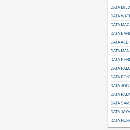
DATA MIL
DATA WAT
DATA MA
DATA BAN
DATA ACE
DATA MA
DATA BEN
DATA PAL
DATA PON
DATA JOG
DATA PAD
DATA SAM
DATA JAY
DATA NUS