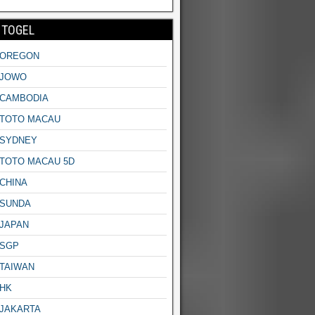
 TOGEL
 OREGON
 JOWO
 CAMBODIA
 TOTO MACAU
 SYDNEY
 TOTO MACAU 5D
 CHINA
 SUNDA
 JAPAN
 SGP
 TAIWAN
 HK
 JAKARTA