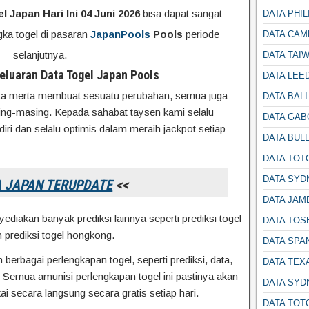
l Japan Hari Ini 04 Juni 2026
bisa dapat sangat
DATA PHIL
a togel di pasaran
JapanPools
Pools
periode
DATA CAM
selanjutnya.
DATA TAI
Keluaran Data Togel Japan Pools
DATA LEE
erta merta membuat sesuatu perubahan, semua juga
DATA BAL
ing-masing. Kepada sahabat taysen kami selalu
DATA GAB
iri dan selalu optimis dalam meraih jackpot setiap
DATA BUL
DATA TOT
DATA SYD
 JAPAN TERUPDATE
<<
DATA JAM
diakan banyak prediksi lainnya seperti prediksi togel
DATA TOS
n prediksi togel hongkong.
DATA SPA
berbagai perlengkapan togel, seperti prediksi, data,
DATA TEX
w. Semua amunisi perlengkapan togel ini pastinya akan
DATA SYD
i secara langsung secara gratis setiap hari.
DATA TOT