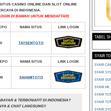
SITUS CASINO ONLINE DAN SLOT ONLINE
RCAYA DI INDONESIA.
 LOGIN DI BAWAH UNTUK MENDAFTAR)
DEPO
NAMA SITUS
LINK LOGIN
TABEL SH
00
TAYSENTOTO
SYAIR T
DEPO
NAMA SITUS
LINK LOGIN
SYAIR CA
SYAIR SY
00
SAHAMTOTO
SYAIR SG
SYAIR HK
SYAIR TO
 BAYAR & TERBONAFIT DI INDONESIA?
SYAIR TO
NYA & CHAT LANGSUNG!!
SYAIR SY