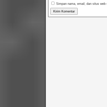
Simpan nama, email, dan situs web 