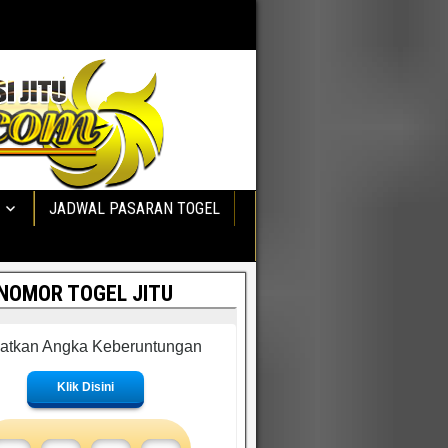
JADWAL PASARAN TOGEL
NOMOR TOGEL JITU