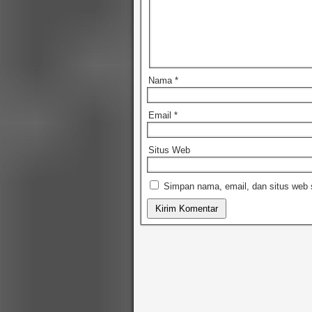
Nama
*
Email
*
Situs Web
Simpan nama, email, dan situs web 