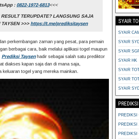
tsApp :
0822-1972-6813
<<<
I? RESULT TERUPDATE? LANGSUNG SAJA
SYAIR T
I TAYSEN >>>
https://t.me/prediksitaysen
SYAIR CA
i dan perkembangan zaman yang pesat, para pemain
SYAIR SY
ngan berbagai cara, baik melalui aplikasi togel maupun
SYAIR SG
.
Prediksi Taysen
hadir sebagai salah satu prediktor
SYAIR HK
at diakses kapan saja dan di mana saja,
SYAIR TO
keluaran togel yang mereka mainkan.
SYAIR TO
SYAIR SY
PREDIKSI
PREDIKSI
PREDIKSI
PREDIKSI