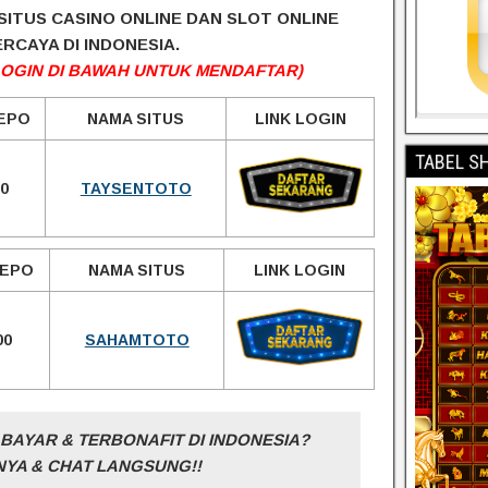
SITUS CASINO ONLINE DAN SLOT ONLINE
RCAYA DI INDONESIA.
 LOGIN DI BAWAH UNTUK MENDAFTAR)
DEPO
NAMA SITUS
LINK LOGIN
TABEL SH
00
TAYSENTOTO
DEPO
NAMA SITUS
LINK LOGIN
00
SAHAMTOTO
 BAYAR & TERBONAFIT DI INDONESIA?
NYA & CHAT LANGSUNG!!