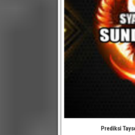
Prediksi Tays