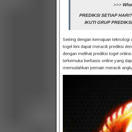
>>>
Wha
PREDIKSI SETIAP HAR
IKUTI GRUP PREDIKS
Seiring dengan kemajuan teknolog
togel kini dapat meracik prediksi de
dengan melihat prediksi togel online
terkemuka berbasis online yang dap
memudahkan pemain meracik angka 