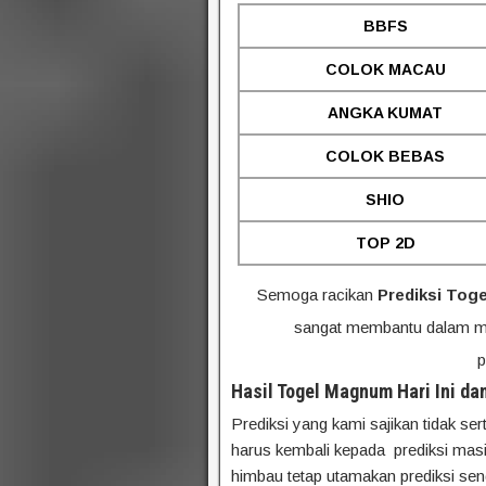
BBFS
COLOK MACAU
ANGKA KUMAT
COLOK BEBAS
SHIO
TOP 2D
Semoga racikan
Prediksi Togel
sangat membantu dalam me
p
Hasil Togel Magnum Hari Ini da
Prediksi yang kami sajikan tidak s
harus kembali kepada prediksi mas
himbau tetap utamakan prediksi send