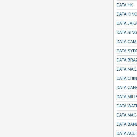
DATA HK
DATA KIN
DATA JAK
DATA SIN
DATA CAM
DATA SYD
DATA BRAZ
DATA MAC
DATA CHIN
DATA CAN
DATA MIL
DATA WAT
DATA MA
DATA BAN
DATA ACE