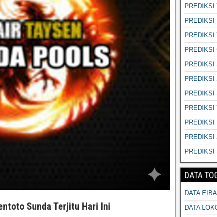
PREDIKSI
PREDIKSI
PREDIKSI
PREDIKSI
PREDIKSI
PREDIKSI
PREDIKSI
PREDIKSI
PREDIKSI
PREDIKSI
PREDIKSI
DATA TO
DATA EIB
entoto Sunda Terjitu Hari Ini
DATA LOK