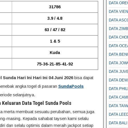
DATA OR
31786
DATA VIE
3.9 / 4.8
DATA ASC
DATA ZIM
63
/ 47 / 82
DATA CHO
1 & 5
DATA OCE
Kuda
DATA BEN
DATA JOW
75-36-21-85-41-92
DATA JUV
 Sunda Hari Ini Hari Ini 04 Juni 2026
bisa dapat
DATA DEW
nebak angka togel di pasaran
SundaPools
DATA PHIL
eriode selanjutnya.
DATA CAM
n Keluaran Data Togel Sunda Pools
DATA TAI
erta merta membuat sesuatu perubahan, semua juga
DATA LEE
ing-masing. Kepada sahabat taysen kami selalu
DATA BAL
iri dan selalu optimis dalam meraih jackpot setiap