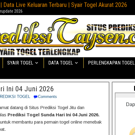
 | Data Live Keluaran Terbaru | Syair Togel Akurat 2026
Terupdate 2026
SYAIR TOGEL
DATA TOGEL
PERLENGKAPAN TOGEL
ri Ini 04 Juni 2026
REDIKSI TOGEL
Comments
mat datang di Situs Prediksi Togel Jitu dan
ulas
Prediksi Togel Sunda Hari Ini 04 Juni 2026.
i untuk membantu para pemain togel online menebak
at.