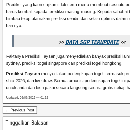
Prediksi yang kami sajikan tidak serta merta membuat sesuatu 
harus kembali kepada prediksi masing-masing. Kepada sahabat t
himbau tetap utamakan prediksi sendiri dan selalu optimis dalam 
hari nya.
>>
DATA SGP TERUPDATE
<<
Faktanya Prediksi Taysen juga menyediakan banyak prediksi lainny
sydney, prediksi togel singapore dan prediksi togel hongkong.
Prediksi Taysen
menyediakan perlengkapan togel, termasuk predik
shio 2026, dan live draw. Semua amunisi perlengkapan togel ini 
untuk anda dan bisa pakai secara langsung secara gratis setiap ha
Updated: 03/06/2026 — 01:32
← Previous Post
Tinggalkan Balasan