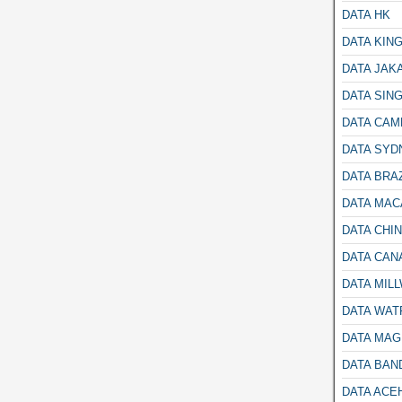
DATA HK
DATA KIN
DATA JAK
DATA SIN
DATA CAM
DATA SYD
DATA BRAZ
DATA MAC
DATA CHIN
DATA CAN
DATA MIL
DATA WAT
DATA MA
DATA BAN
DATA ACE