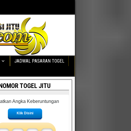
JADWAL PASARAN TOGEL
NOMOR TOGEL JITU