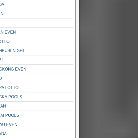
DA
AN
AN EVEN
OTHO
NBURI NIGHT
EI
NGKONG EVEN
O
PA LOTTO
GKA POOLS
WAN
AM POOLS
AU EVEN
ADA