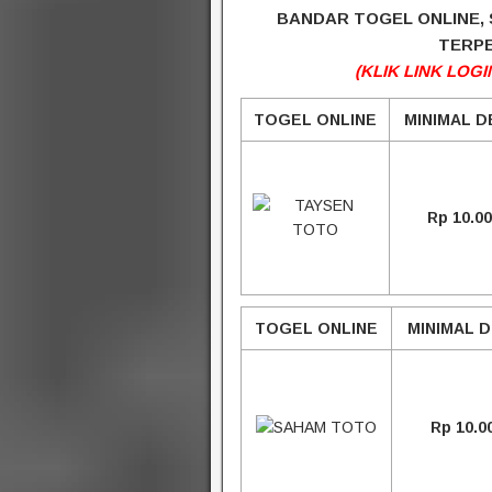
BANDAR TOGEL ONLINE, 
TERPE
(KLIK LINK LOG
TOGEL ONLINE
MINIMAL 
Rp 10.0
TOGEL ONLINE
MINIMAL 
Rp 10.0