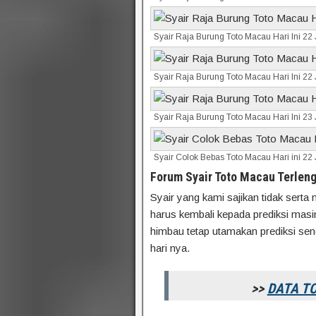
Syair Raja Burung Toto Macau Hari Ini 22 
Syair Raja Burung Toto Macau Hari Ini 22 
Syair Raja Burung Toto Macau Hari Ini 23 
Syair Colok Bebas Toto Macau Hari ini 22
Forum Syair Toto Macau Terleng
Syair yang kami sajikan tidak sert
harus kembali kepada prediksi mas
himbau tetap utamakan prediksi send
hari nya.
>>
DATA T