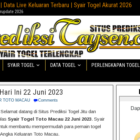
 | Data Live Keluaran Terbaru | Syair Togel Akurat 2026
Terupdate 2026
SYAIR TOGEL
DATA TOGEL
PERLENGKAPAN TOGEL
Hari Ini 22 Juni 2023
R TOTO MACAU
Comments
 Selamat datang di Situs Prediksi Togel Jitu dan
ulas
Syair Togel Toto Macau 22 Juni 2023
. Syair
untuk membantu mempermudah para pemain togel
 Angka Keluaran Toto Macau.