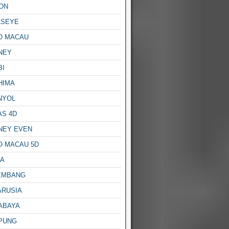
ON
LSEYE
O MACAU
NEY
BI
HIMA
NYOL
AS 4D
NEY EVEN
O MACAU 5D
NA
EMBANG
ARUSIA
ABAYA
PUNG