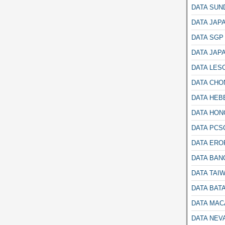
DATA SUN
DATA JAP
DATA SGP
DATA JAP
DATA LES
DATA CHO
DATA HEB
DATA HO
DATA PCS
DATA ERO
DATA BAN
DATA TAI
DATA BAT
DATA MAC
DATA NEV