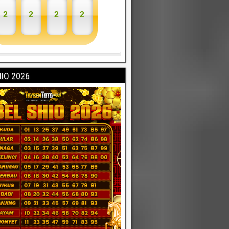
IO 2026