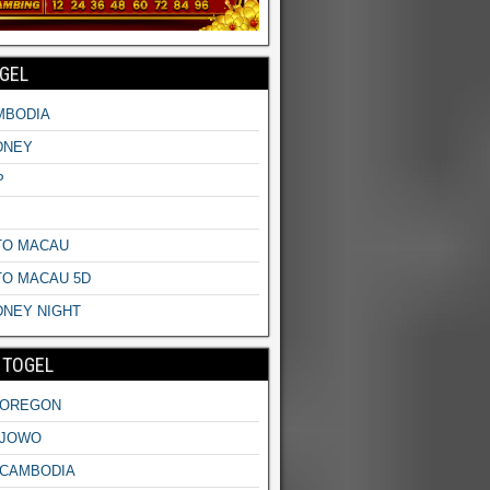
OGEL
MBODIA
DNEY
P
TO MACAU
TO MACAU 5D
DNEY NIGHT
 TOGEL
 OREGON
 JOWO
 CAMBODIA