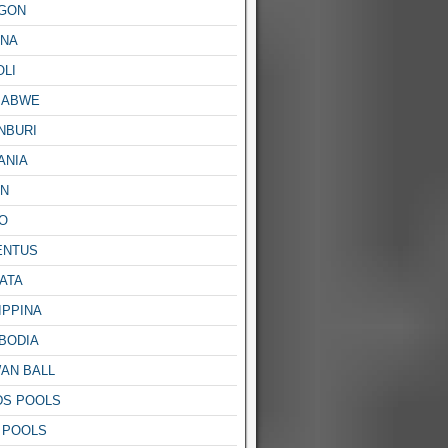
EGON
NNA
OLI
BABWE
NBURI
ANIA
IN
O
ENTUS
ATA
IPPINA
BODIA
WAN BALL
DS POOLS
I POOLS