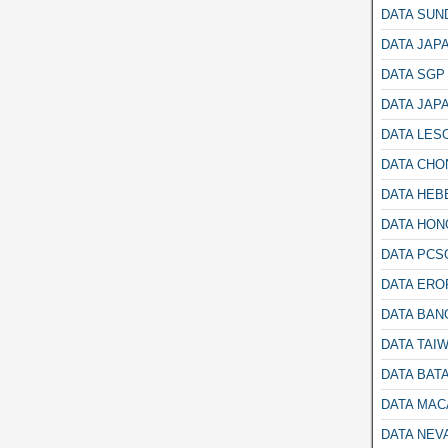
DATA SUN
DATA JAP
DATA SGP
DATA JAP
DATA LES
DATA CHO
DATA HEB
DATA HO
DATA PCS
DATA ERO
DATA BAN
DATA TAI
DATA BAT
DATA MAC
DATA NEV