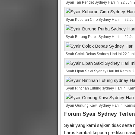
Syair Tari Pendet Sydney Hari Ini 22 Juni
Syair Kuburan Cino Sydney Hari Ini 22 Ju
Syair Burung Purba Sydney Hari ini 22 Ju
Syair Colok Bebas Sydney Hari Ini 22 Jun
Syair Lipan Sakti Sydney Hari Ini Kamis, 
Syair Rintihan Lutung sydney Hari ini Kam
Syair Gunung Kawi Sydney Hari ini Kamis
Forum Syair Sydney Terlen
Syair yang kami sajikan tidak sert
harus kembali kepada prediksi mas