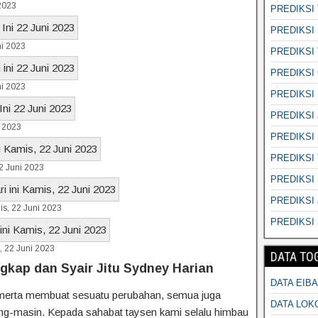
 2023
PREDIKSI
PREDIKSI
ni 2023
PREDIKSI
PREDIKSI
ni 2023
PREDIKSI
PREDIKSI
i 2023
PREDIKSI
PREDIKSI
22 Juni 2023
PREDIKSI
PREDIKSI
is, 22 Juni 2023
PREDIKSI
, 22 Juni 2023
DATA TO
gkap dan Syair Jitu Sydney Harian
DATA EIB
a merta membuat sesuatu perubahan, semua juga
DATA LOK
ing-masin. Kepada sahabat taysen kami selalu himbau