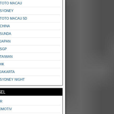
 TOTO MACAU
 SYDNEY
 TOTO MACAU 5D
 CHINA
 SUNDA
 JAPAN
 SGP
 TAIWAN
 HK
 JAKARTA
 SYDNEY NIGHT
GEL
AR
OMOTIV