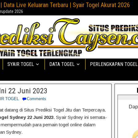
 | Data Live Keluaran Terbaru | Syair Togel Akurat 2026
Terupdate 2026
SYAIR TOGEL
DATA TOGEL
PERLENGKAPAN TOGEL
Ini 22 Juni 2023
IR TOGEL
Comments
t datang di Situs Prediksi Togel Jitu dan Terpercaya.
ogel Sydney 22 Juni 2023
. Syair Sydney ini semata-
 mempermudah para pemain togel online dalam
ran Sydney.