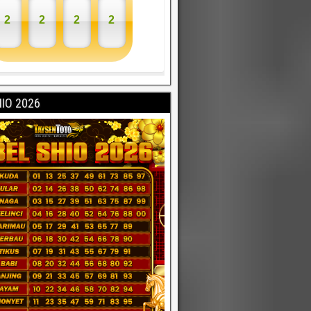
IO 2026