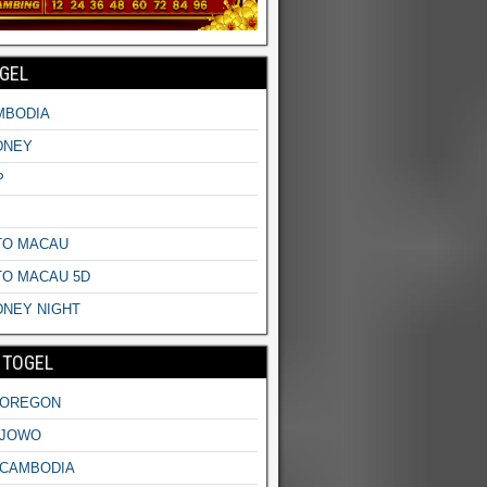
OGEL
MBODIA
DNEY
P
TO MACAU
TO MACAU 5D
DNEY NIGHT
 TOGEL
 OREGON
 JOWO
 CAMBODIA