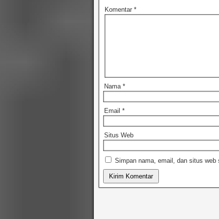
Komentar
*
Nama
*
Email
*
Situs Web
Simpan nama, email, dan situs web 