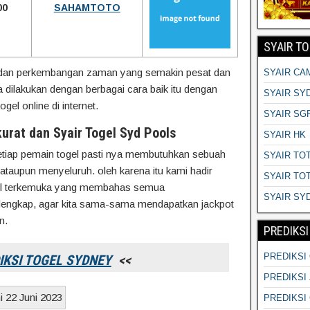
00
SAHAMTOTO
SYAIR T
i dan perkembangan zaman yang semakin pesat dan
SYAIR CA
a dilakukan dengan berbagai cara baik itu dengan
SYAIR SY
ogel online di internet.
SYAIR SG
kurat dan Syair Togel Syd Pools
SYAIR HK
 setiap pemain togel pasti nya membutuhkan sebuah
SYAIR TO
t ataupun menyeluruh. oleh karena itu kami hadir
SYAIR TO
ogel terkemuka yang membahas semua
SYAIR SY
lengkap, agar kita sama-sama mendapatkan jackpot
n.
PREDIKSI
PREDIKSI
IKSI TOGEL SYDNEY
<<
PREDIKSI
PREDIKSI