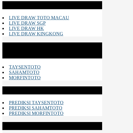
LIVE DRAW TERCEPAT
LIVE DRAW TOTO MACAU
LIVE DRAW SGP
LIVE DRAW HK
LIVE DRAW KINGKONG
BANDAR TOGEL ONLINE
TERPERCAYA
TAYSENTOTO
SAHAMTOTO
MORFINTOTO
PREDIKSI TOGEL ONLINE
PREDIKSI TAYSENTOTO
PREDIKSI SAHAMTOTO
PREDIKSI MORFINTOTO
VISITOR