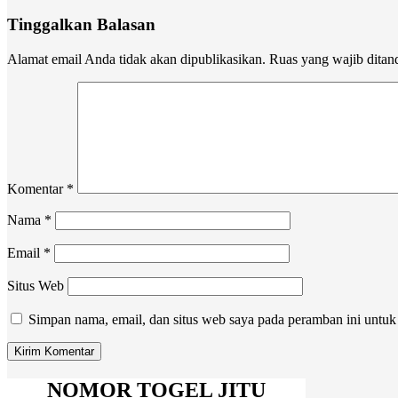
Tinggalkan Balasan
Alamat email Anda tidak akan dipublikasikan.
Ruas yang wajib ditan
Komentar
*
Nama
*
Email
*
Situs Web
Simpan nama, email, dan situs web saya pada peramban ini untuk
NOMOR TOGEL JITU