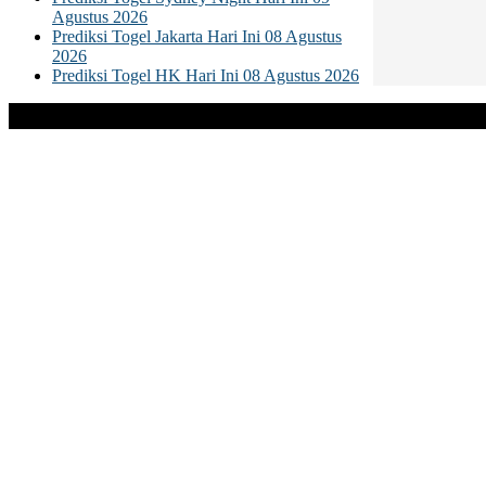
Agustus 2026
Prediksi Togel Jakarta Hari Ini 08 Agustus
2026
Prediksi Togel HK Hari Ini 08 Agustus 2026
Prediksi Togel, Data Live Keluaran Terbaru, Syair Togel Akurat © 2