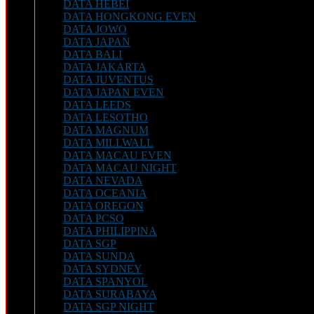
DATA HEBEI
DATA HONGKONG EVEN
DATA JOWO
DATA JAPAN
DATA BALI
DATA JAKARTA
DATA JUVENTUS
DATA JAPAN EVEN
DATA LEEDS
DATA LESOTHO
DATA MAGNUM
DATA MILLWALL
DATA MACAU EVEN
DATA MACAU NIGHT
DATA NEVADA
DATA OCEANIA
DATA OREGON
DATA PCSO
DATA PHILIPPINA
DATA SGP
DATA SUNDA
DATA SYDNEY
DATA SPANYOL
DATA SURABAYA
DATA SGP NIGHT