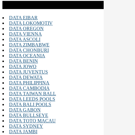
DATA TOGEL
DATA EIBAR
DATA LOKOMOTIV
DATA OREGON
DATA VIENNA
DATA ASCOLI
DATA ZIMBABWE
DATA CHONBURI
DATA OCEANIA
DATA BENIN
DATA JOWO
DATA JUVENTUS
DATA DEWATA
DATA PHILIPPINA
DATA CAMBODIA
DATA TAIWAN BALL
DATA LEEDS POOLS
DATA BALI POOLS
DATA GABON
DATA BULLSEYE
DATA TOTO MACAU
DATA SYDNEY
DATA JAMBI