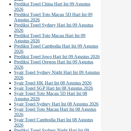
Prediksi Togel China Hari Ini 09 Agustus
2026
Prediksi Togel Toto Macau 5D Hari Ini 09
Agustus 2026
Prediksi Togel Sydney Hari Ini 09 Agustus
2026
Prediksi Togel Toto Macau Hari Ini 09
Agustus 2026
Prediksi Togel Cambodia Hari Ini 09 Agustus
2026
Prediksi Togel Jowo Hari Ini 09 Agustus 2026
Prediksi Togel Oregon Hari Ini 09 Agustus
2026
Syair Togel Sydney Night Hari Ini 09 Agustus
2026
Syair Togel HK Hari Ini 08 Agustus 2026
Syair Togel SGP Hari Ini 08 Agustus 2026
Syair Togel Toto Macau 5D Hari Ini 08
Agustus 2026
Syair Togel Sydney Hari Ini 08 Agustus 2026
Syair Togel Toto Macau Hari Ini 08 Agustus
2026
Syair Togel Cambodia Hari Ini 08 Agustus
2026
Prediksi Togel Sydney Night Hari Ini 09