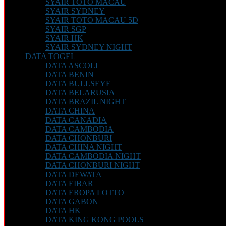
SYAIR TOTO MACAU
SYAIR SYDNEY
SYAIR TOTO MACAU 5D
SYAIR SGP
SYAIR HK
SYAIR SYDNEY NIGHT
DATA TOGEL
DATA ASCOLI
DATA BENIN
DATA BULLSEYE
DATA BELARUSIA
DATA BRAZIL NIGHT
DATA CHINA
DATA CANADIA
DATA CAMBODIA
DATA CHONBURI
DATA CHINA NIGHT
DATA CAMBODIA NIGHT
DATA CHONBURI NIGHT
DATA DEWATA
DATA EIBAR
DATA EROPA LOTTO
DATA GABON
DATA HK
DATA KING KONG POOLS