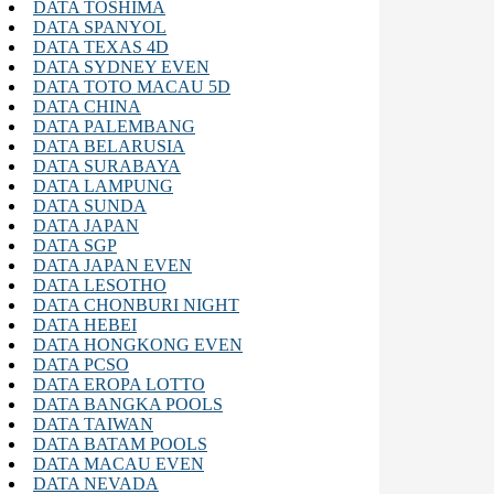
DATA TOSHIMA
DATA SPANYOL
DATA TEXAS 4D
DATA SYDNEY EVEN
DATA TOTO MACAU 5D
DATA CHINA
DATA PALEMBANG
DATA BELARUSIA
DATA SURABAYA
DATA LAMPUNG
DATA SUNDA
DATA JAPAN
DATA SGP
DATA JAPAN EVEN
DATA LESOTHO
DATA CHONBURI NIGHT
DATA HEBEI
DATA HONGKONG EVEN
DATA PCSO
DATA EROPA LOTTO
DATA BANGKA POOLS
DATA TAIWAN
DATA BATAM POOLS
DATA MACAU EVEN
DATA NEVADA