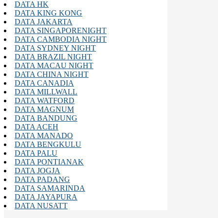
DATA HK
DATA KING KONG
DATA JAKARTA
DATA SINGAPORENIGHT
DATA CAMBODIA NIGHT
DATA SYDNEY NIGHT
DATA BRAZIL NIGHT
DATA MACAU NIGHT
DATA CHINA NIGHT
DATA CANADIA
DATA MILLWALL
DATA WATFORD
DATA MAGNUM
DATA BANDUNG
DATA ACEH
DATA MANADO
DATA BENGKULU
DATA PALU
DATA PONTIANAK
DATA JOGJA
DATA PADANG
DATA SAMARINDA
DATA JAYAPURA
DATA NUSATT