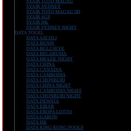
SYAIR TOTO MACAU
SYAIR SYDNEY
SYAIR TOTO MACAU 5D
SYAIR SGP
SYAIR HK
SYAIR SYDNEY NIGHT
DATA TOGEL
DATA ASCOLI
DATA BENIN
DATA BULLSEYE
DATA BELARUSIA
DATA BRAZIL NIGHT
DATA CHINA
DATA CANADIA
DATA CAMBODIA
DATA CHONBURI
DATA CHINA NIGHT
DATA CAMBODIA NIGHT
DATA CHONBURI NIGHT
DATA DEWATA
DATA EIBAR
DATA EROPA LOTTO
DATA GABON
DATA HK
DATA KING KONG POOLS