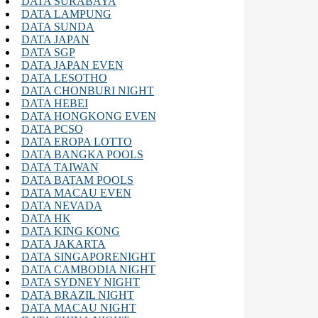
DATA SURABAYA
DATA LAMPUNG
DATA SUNDA
DATA JAPAN
DATA SGP
DATA JAPAN EVEN
DATA LESOTHO
DATA CHONBURI NIGHT
DATA HEBEI
DATA HONGKONG EVEN
DATA PCSO
DATA EROPA LOTTO
DATA BANGKA POOLS
DATA TAIWAN
DATA BATAM POOLS
DATA MACAU EVEN
DATA NEVADA
DATA HK
DATA KING KONG
DATA JAKARTA
DATA SINGAPORENIGHT
DATA CAMBODIA NIGHT
DATA SYDNEY NIGHT
DATA BRAZIL NIGHT
DATA MACAU NIGHT