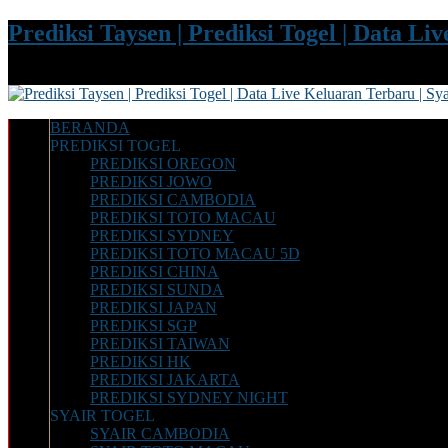
Prediksi Taysen | Prediksi Togel | Data Li
Prediksi Togel, Syair Togel dan Data Togel Terupdate 2026
BERANDA
PREDIKSI TOGEL
PREDIKSI OREGON
PREDIKSI JOWO
PREDIKSI CAMBODIA
PREDIKSI TOTO MACAU
PREDIKSI SYDNEY
PREDIKSI TOTO MACAU 5D
PREDIKSI CHINA
PREDIKSI SUNDA
PREDIKSI JAPAN
PREDIKSI SGP
PREDIKSI TAIWAN
PREDIKSI HK
PREDIKSI JAKARTA
PREDIKSI SYDNEY NIGHT
SYAIR TOGEL
SYAIR CAMBODIA