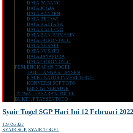
DATA PADANG
DATA JOGJA
DATA BANTEN
DATA BETAWI
DATA KALTARA
DATA KALTENG
DATA BANJARMASIN
DATA GORONTALO
DATA NUSATT
DATA NUSATB
DATA JAYAPURA
DATA GORONTALO
PERLENGKAPAN TOGEL
TABEL ANGKA TAYSEN
KALKULATOR INVEST TOGEL
KONVERSI SGP TOTO
BBFS GENERATOR
JADWAL PASARAN TOGEL
BUKTI JP TAYSENTOTO
Syair Togel SGP Hari Ini 12 Februari 202
12/02/2022
SYAIR SGP
,
SYAIR TOGEL