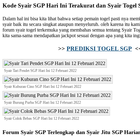
Kode Syair SGP Hari Ini Terakurat dan Syair Togel 
Dalam hal ini bisa kita lihat bahwa setiap pemain togel pasti nya me
syair baik itu secara singkat ataupun menyeluruh. oleh karena itu kami
forum syair togel terkemuka yang membahas semua tentang Syair To
kita sama-sama mendapatkan jackpot sesuai dengan apa yang kita ing
>>
PREDIKSI TOGEL SGP
<
Syair Tari Pendet SGP Hari Ini 12 Februari 2022
Syair Kuburan Cino SGP Hari Ini 12 Februari 2022
Syair Burung Purba SGP Hari Ini 12 Februari 2022
Syair Colok Bebas SGP Hari Ini 12 Februari 2022
Forum Syair SGP Terlengkap dan Syair Jitu SGP Haria