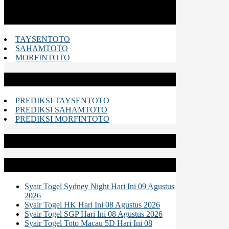
BANDAR TOGEL ONLINE
TERPERCAYA
TAYSENTOTO
SAHAMTOTO
MORFINTOTO
PREDIKSI TOGEL ONLINE
PREDIKSI TAYSENTOTO
PREDIKSI SAHAMTOTO
PREDIKSI MORFINTOTO
VISITOR
Pos-pos Terbaru
Syair Togel Sydney Night Hari Ini 09 Agustus
2026
Syair Togel HK Hari Ini 08 Agustus 2026
Syair Togel SGP Hari Ini 08 Agustus 2026
Syair Togel Toto Macau 5D Hari Ini 08