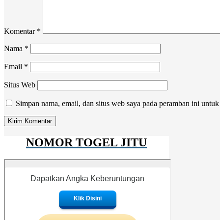
Komentar
*
Nama
*
Email
*
Situs Web
Simpan nama, email, dan situs web saya pada peramban ini untuk
NOMOR TOGEL JITU