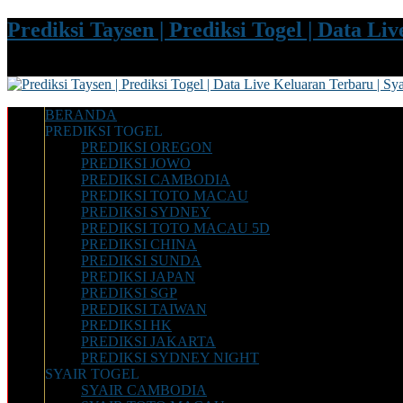
Prediksi Taysen | Prediksi Togel | Data Li
Prediksi Togel, Syair Togel dan Data Togel Terupdate 2026
BERANDA
PREDIKSI TOGEL
PREDIKSI OREGON
PREDIKSI JOWO
PREDIKSI CAMBODIA
PREDIKSI TOTO MACAU
PREDIKSI SYDNEY
PREDIKSI TOTO MACAU 5D
PREDIKSI CHINA
PREDIKSI SUNDA
PREDIKSI JAPAN
PREDIKSI SGP
PREDIKSI TAIWAN
PREDIKSI HK
PREDIKSI JAKARTA
PREDIKSI SYDNEY NIGHT
SYAIR TOGEL
SYAIR CAMBODIA