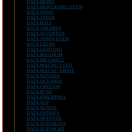
DATA HEBEI
DATA HONGKONG EVEN
DATA JOWO
DATA JAPAN
DATA BALI
DATA JAKARTA
DATA JUVENTUS
DATA JAPAN EVEN
DATA LEEDS
DATA LESOTHO
DATA MAGNUM
DATA MILLWALL
DATA MACAU EVEN
DATA MACAU NIGHT
DATA NEVADA
DATA OCEANIA
DATA OREGON
DATA PCSO
DATA PHILIPPINA
DATA SGP
DATA SUNDA
DATA SYDNEY
DATA SPANYOL
DATA SURABAYA
DATA SGP NIGHT