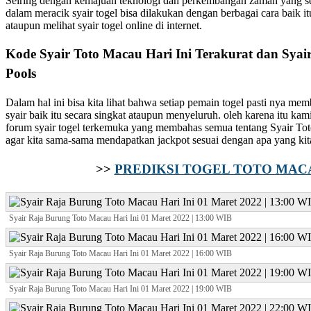
Seiring dengan kemajuan teknologi dan perkembangan zaman yang se
dalam meracik syair togel bisa dilakukan dengan berbagai cara baik it
ataupun melihat syair togel online di internet.
Kode Syair Toto Macau Hari Ini Terakurat dan Syai
Pools
Dalam hal ini bisa kita lihat bahwa setiap pemain togel pasti nya me
syair baik itu secara singkat ataupun menyeluruh. oleh karena itu kami
forum syair togel terkemuka yang membahas semua tentang Syair To
agar kita sama-sama mendapatkan jackpot sesuai dengan apa yang kit
>>
PREDIKSI TOGEL TOTO MAC
Syair Raja Burung Toto Macau Hari Ini 01 Maret 2022 | 13:00 WIB
Syair Raja Burung Toto Macau Hari Ini 01 Maret 2022 | 16:00 WIB
Syair Raja Burung Toto Macau Hari Ini 01 Maret 2022 | 19:00 WIB