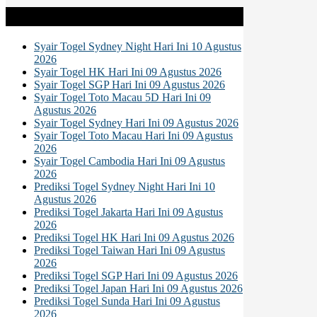
Pos-pos Terbaru
Syair Togel Sydney Night Hari Ini 10 Agustus
2026
Syair Togel HK Hari Ini 09 Agustus 2026
Syair Togel SGP Hari Ini 09 Agustus 2026
Syair Togel Toto Macau 5D Hari Ini 09
Agustus 2026
Syair Togel Sydney Hari Ini 09 Agustus 2026
Syair Togel Toto Macau Hari Ini 09 Agustus
2026
Syair Togel Cambodia Hari Ini 09 Agustus
2026
Prediksi Togel Sydney Night Hari Ini 10
Agustus 2026
Prediksi Togel Jakarta Hari Ini 09 Agustus
2026
Prediksi Togel HK Hari Ini 09 Agustus 2026
Prediksi Togel Taiwan Hari Ini 09 Agustus
2026
Prediksi Togel SGP Hari Ini 09 Agustus 2026
Prediksi Togel Japan Hari Ini 09 Agustus 2026
Prediksi Togel Sunda Hari Ini 09 Agustus
2026