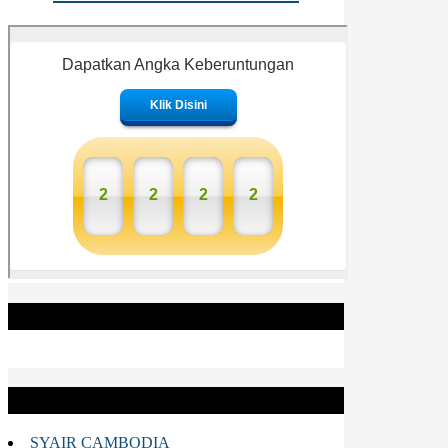
TABEL SHIO 2026
SYAIR TOGEL
SYAIR CAMBODIA