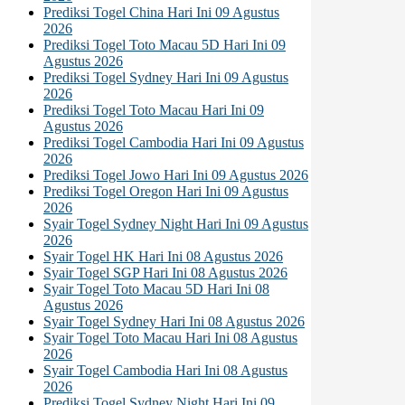
Prediksi Togel China Hari Ini 09 Agustus
2026
Prediksi Togel Toto Macau 5D Hari Ini 09
Agustus 2026
Prediksi Togel Sydney Hari Ini 09 Agustus
2026
Prediksi Togel Toto Macau Hari Ini 09
Agustus 2026
Prediksi Togel Cambodia Hari Ini 09 Agustus
2026
Prediksi Togel Jowo Hari Ini 09 Agustus 2026
Prediksi Togel Oregon Hari Ini 09 Agustus
2026
Syair Togel Sydney Night Hari Ini 09 Agustus
2026
Syair Togel HK Hari Ini 08 Agustus 2026
Syair Togel SGP Hari Ini 08 Agustus 2026
Syair Togel Toto Macau 5D Hari Ini 08
Agustus 2026
Syair Togel Sydney Hari Ini 08 Agustus 2026
Syair Togel Toto Macau Hari Ini 08 Agustus
2026
Syair Togel Cambodia Hari Ini 08 Agustus
2026
Prediksi Togel Sydney Night Hari Ini 09