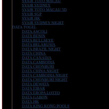
SYAIR TOTO MACAU
SYAIR SYDNEY
SYAIR TOTO MACAU 5D
SYAIR SGP
SYAIR HK
SYAIR SYDNEY NIGHT
DATA TOGEL
DATA ASCOLI
DATA BENIN
DATA BULLSEYE
DATA BELARUSIA
DATA BRAZIL NIGHT
DATA CHINA
DATA CANADIA
DATA CAMBODIA
DATA CHONBURI
DATA CHINA NIGHT
DATA CAMBODIA NIGHT
DATA CHONBURI NIGHT
DATA DEWATA
DATA EIBAR
DATA EROPA LOTTO
DATA GABON
DATA HK
DATA KING KONG POOLS