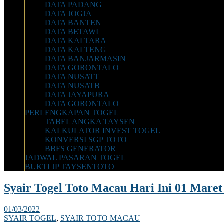
DATA PADANG
DATA JOGJA
DATA BANTEN
DATA BETAWI
DATA KALTARA
DATA KALTENG
DATA BANJARMASIN
DATA GORONTALO
DATA NUSATT
DATA NUSATB
DATA JAYAPURA
DATA GORONTALO
PERLENGKAPAN TOGEL
TABEL ANGKA TAYSEN
KALKULATOR INVEST TOGEL
KONVERSI SGP TOTO
BBFS GENERATOR
JADWAL PASARAN TOGEL
BUKTI JP TAYSENTOTO
Syair Togel Toto Macau Hari Ini 01 Maret
01/03/2022
SYAIR TOGEL
,
SYAIR TOTO MACAU