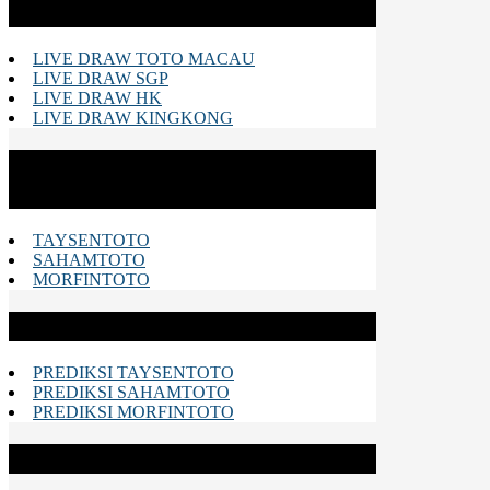
LIVE DRAW TERCEPAT
LIVE DRAW TOTO MACAU
LIVE DRAW SGP
LIVE DRAW HK
LIVE DRAW KINGKONG
BANDAR TOGEL ONLINE
TERPERCAYA
TAYSENTOTO
SAHAMTOTO
MORFINTOTO
PREDIKSI TOGEL ONLINE
PREDIKSI TAYSENTOTO
PREDIKSI SAHAMTOTO
PREDIKSI MORFINTOTO
VISITOR