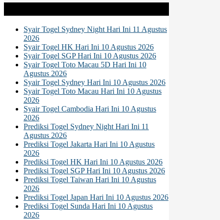
Pos-pos Terbaru
Syair Togel Sydney Night Hari Ini 11 Agustus
2026
Syair Togel HK Hari Ini 10 Agustus 2026
Syair Togel SGP Hari Ini 10 Agustus 2026
Syair Togel Toto Macau 5D Hari Ini 10
Agustus 2026
Syair Togel Sydney Hari Ini 10 Agustus 2026
Syair Togel Toto Macau Hari Ini 10 Agustus
2026
Syair Togel Cambodia Hari Ini 10 Agustus
2026
Prediksi Togel Sydney Night Hari Ini 11
Agustus 2026
Prediksi Togel Jakarta Hari Ini 10 Agustus
2026
Prediksi Togel HK Hari Ini 10 Agustus 2026
Prediksi Togel SGP Hari Ini 10 Agustus 2026
Prediksi Togel Taiwan Hari Ini 10 Agustus
2026
Prediksi Togel Japan Hari Ini 10 Agustus 2026
Prediksi Togel Sunda Hari Ini 10 Agustus
2026