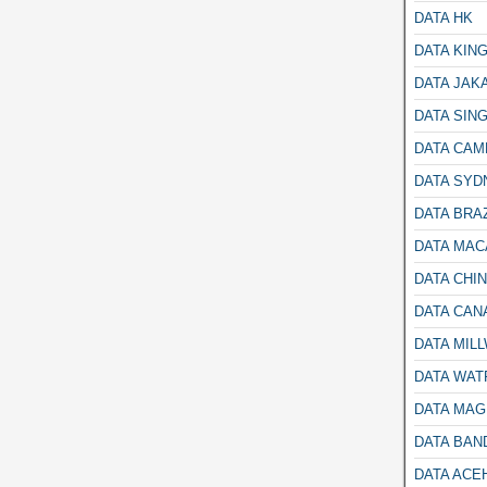
DATA HK
DATA KIN
DATA JAK
DATA SIN
DATA CAM
DATA SYD
DATA BRAZ
DATA MAC
DATA CHIN
DATA CAN
DATA MIL
DATA WAT
DATA MA
DATA BAN
DATA ACE