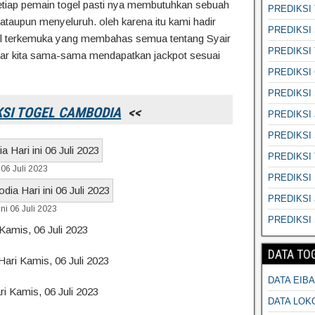
 setiap pemain togel pasti nya membutuhkan sebuah
PREDIKSI
t ataupun menyeluruh. oleh karena itu kami hadir
PREDIKSI
gel terkemuka yang membahas semua tentang Syair
PREDIKSI
gar kita sama-sama mendapatkan jackpot sesuai
PREDIKSI
PREDIKSI
KSI TOGEL CAMBODIA
<<
PREDIKSI
PREDIKSI
PREDIKSI
 06 Juli 2023
PREDIKSI
PREDIKSI
ni 06 Juli 2023
PREDIKSI
DATA TO
DATA EIB
DATA LOK