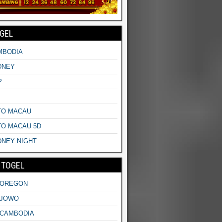
OGEL
MBODIA
DNEY
P
TO MACAU
TO MACAU 5D
DNEY NIGHT
 TOGEL
 OREGON
 JOWO
 CAMBODIA