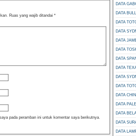
DATA GAB
DATA BUL
ikan.
Ruas yang wajib ditandai
*
DATA TOT
DATA SYD
DATA JAM
DATA TOS
DATA SPA
DATA TEX
DATA SYD
DATA TOT
DATA CHI
DATA PAL
DATA BEL
saya pada peramban ini untuk komentar saya berikutnya.
DATA SUR
DATA LAM