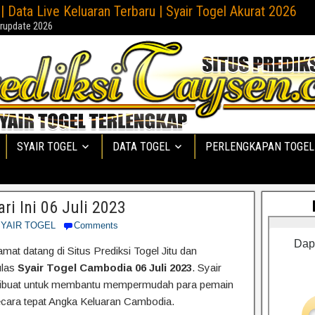
 | Data Live Keluaran Terbaru | Syair Togel Akurat 2026
Terupdate 2026
SYAIR TOGEL
DATA TOGEL
PERLENGKAPAN TOGEL
ri Ini 06 Juli 2023
YAIR TOGEL
Comments
amat datang di Situs Prediksi Togel Jitu dan
ulas
Syair Togel Cambodia 06 Juli 2023
. Syair
dibuat untuk membantu mempermudah para pemain
ecara tepat Angka Keluaran Cambodia.