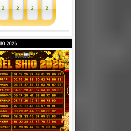
IO 2026