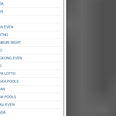
DA
AN
AN EVEN
OTHO
NBURI NIGHT
EI
NGKONG EVEN
O
PA LOTTO
GKA POOLS
WAN
AM POOLS
AU EVEN
ADA