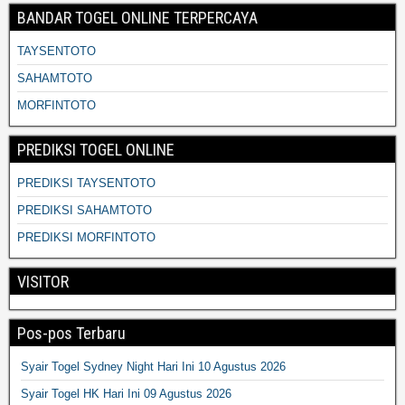
BANDAR TOGEL ONLINE TERPERCAYA
TAYSENTOTO
SAHAMTOTO
MORFINTOTO
PREDIKSI TOGEL ONLINE
PREDIKSI TAYSENTOTO
PREDIKSI SAHAMTOTO
PREDIKSI MORFINTOTO
VISITOR
Pos-pos Terbaru
Syair Togel Sydney Night Hari Ini 10 Agustus 2026
Syair Togel HK Hari Ini 09 Agustus 2026