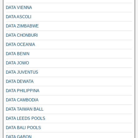
DATA VIENNA
DATA ASCOLI
DATA ZIMBABWE
DATA CHONBURI
DATA OCEANIA
DATA BENIN
DATA JOWO
DATA JUVENTUS
DATA DEWATA
DATA PHILIPPINA
DATA CAMBODIA
DATA TAIWAN BALL
DATA LEEDS POOLS
DATA BALI POOLS
DATA GABON