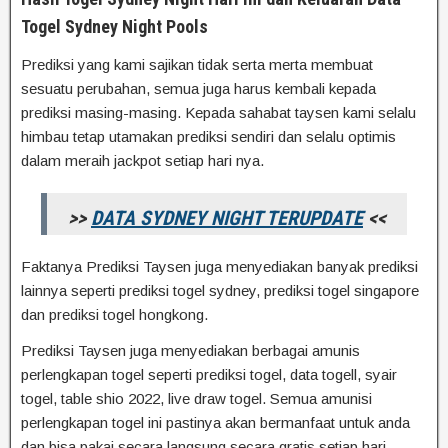
Togel Sydney Night Pools
Prediksi yang kami sajikan tidak serta merta membuat
sesuatu perubahan, semua juga harus kembali kepada
prediksi masing-masing. Kepada sahabat taysen kami selalu
himbau tetap utamakan prediksi sendiri dan selalu optimis
dalam meraih jackpot setiap hari nya.
>>
DATA SYDNEY NIGHT TERUPDATE
<<
Faktanya Prediksi Taysen juga menyediakan banyak prediksi
lainnya seperti prediksi togel sydney, prediksi togel singapore
dan prediksi togel hongkong.
Prediksi Taysen juga menyediakan berbagai amunis
perlengkapan togel seperti prediksi togel, data togell, syair
togel, table shio 2022, live draw togel. Semua amunisi
perlengkapan togel ini pastinya akan bermanfaat untuk anda
dan bisa pakai secara langsung secara gratis setiap hari.