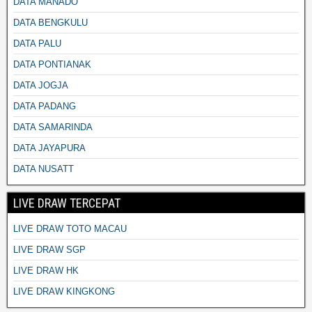
DATA MANADO
DATA BENGKULU
DATA PALU
DATA PONTIANAK
DATA JOGJA
DATA PADANG
DATA SAMARINDA
DATA JAYAPURA
DATA NUSATT
LIVE DRAW TERCEPAT
LIVE DRAW TOTO MACAU
LIVE DRAW SGP
LIVE DRAW HK
LIVE DRAW KINGKONG