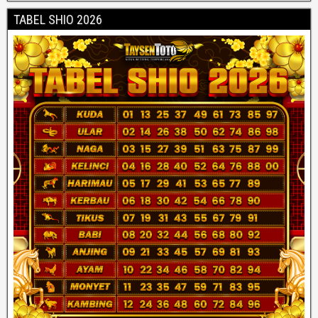
TABEL SHIO 2026