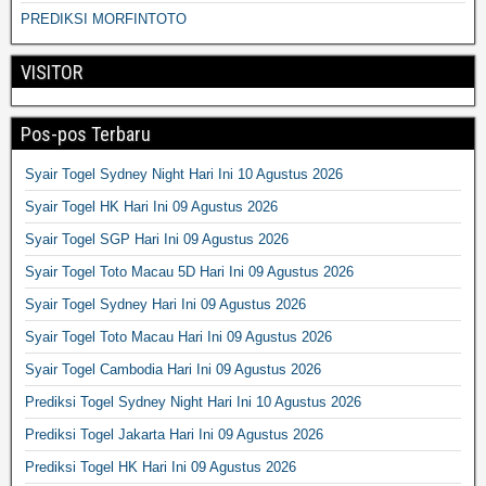
PREDIKSI MORFINTOTO
VISITOR
Pos-pos Terbaru
Syair Togel Sydney Night Hari Ini 10 Agustus 2026
Syair Togel HK Hari Ini 09 Agustus 2026
Syair Togel SGP Hari Ini 09 Agustus 2026
Syair Togel Toto Macau 5D Hari Ini 09 Agustus 2026
Syair Togel Sydney Hari Ini 09 Agustus 2026
Syair Togel Toto Macau Hari Ini 09 Agustus 2026
Syair Togel Cambodia Hari Ini 09 Agustus 2026
Prediksi Togel Sydney Night Hari Ini 10 Agustus 2026
Prediksi Togel Jakarta Hari Ini 09 Agustus 2026
Prediksi Togel HK Hari Ini 09 Agustus 2026