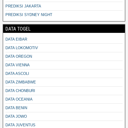
PREDIKSI JAKARTA
PREDIKSI SYDNEY NIGHT
DATA TOGEL
DATA EIBAR
DATA LOKOMOTIV
DATA OREGON
DATA VIENNA
DATA ASCOLI
DATA ZIMBABWE
DATA CHONBURI
DATA OCEANIA
DATA BENIN
DATA JOWO
DATA JUVENTUS