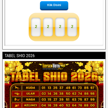
TABEL SHIO 2026