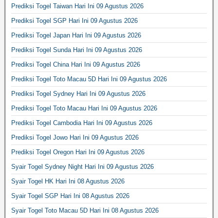
Prediksi Togel Taiwan Hari Ini 09 Agustus 2026
Prediksi Togel SGP Hari Ini 09 Agustus 2026
Prediksi Togel Japan Hari Ini 09 Agustus 2026
Prediksi Togel Sunda Hari Ini 09 Agustus 2026
Prediksi Togel China Hari Ini 09 Agustus 2026
Prediksi Togel Toto Macau 5D Hari Ini 09 Agustus 2026
Prediksi Togel Sydney Hari Ini 09 Agustus 2026
Prediksi Togel Toto Macau Hari Ini 09 Agustus 2026
Prediksi Togel Cambodia Hari Ini 09 Agustus 2026
Prediksi Togel Jowo Hari Ini 09 Agustus 2026
Prediksi Togel Oregon Hari Ini 09 Agustus 2026
Syair Togel Sydney Night Hari Ini 09 Agustus 2026
Syair Togel HK Hari Ini 08 Agustus 2026
Syair Togel SGP Hari Ini 08 Agustus 2026
Syair Togel Toto Macau 5D Hari Ini 08 Agustus 2026