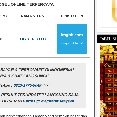
GEL ONLINE TERPERCAYA
DEPO
NAMA SITUS
LINK LOGIN
TABEL SH
00
TAYSENTOTO
 BAYAR & TERBONAFIT DI INDONESIA?
NYA & CHAT LANGSUNG!!
sApp :
0813-1775-5049
<<<
I? RESULT TERUPDATE? LANGSUNG SAJA
I TAYSEN >>>
https://t.me/prediksitaysen
i dan perkembangan zaman yang semakin pesat dan