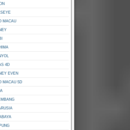
ON
LSEYE
O MACAU
NEY
BI
HIMA
NYOL
AS 4D
NEY EVEN
O MACAU 5D
NA
EMBANG
ARUSIA
ABAYA
PUNG