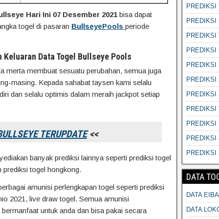
PREDIKSI
ullseye Hari Ini 07 Desember 2021
bisa dapat
PREDIKSI
gka togel di pasaran
BullseyePools
periode
PREDIKSI
PREDIKSI
an Keluaran Data Togel Bullseye Pools
PREDIKSI
erta merta membuat sesuatu perubahan, semua juga
PREDIKSI
ing-masing. Kepada sahabat taysen kami selalu
iri dan selalu optimis dalam meraih jackpot setiap
PREDIKSI
PREDIKSI
PREDIKSI
BULLSEYE TERUPDATE
<<
PREDIKSI
PREDIKSI
diakan banyak prediksi lainnya seperti prediksi togel
n prediksi togel hongkong.
DATA TO
erbagai amunisi perlengkapan togel seperti prediksi
DATA EIB
 shio 2021, live draw togel. Semua amunisi
DATA LOK
n bermanfaat untuk anda dan bisa pakai secara