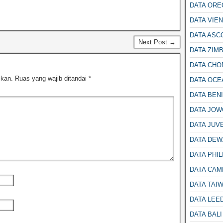
DATA OR
DATA VIE
DATA ASC
Next Post →
DATA ZIM
DATA CHO
ikan.
Ruas yang wajib ditandai
*
DATA OCE
DATA BEN
DATA JOW
DATA JUV
DATA DEW
DATA PHIL
DATA CAM
DATA TAI
DATA LEE
DATA BAL