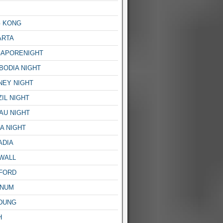
G KONG
ARTA
GAPORENIGHT
BODIA NIGHT
NEY NIGHT
IL NIGHT
AU NIGHT
A NIGHT
ADIA
LWALL
FORD
GNUM
DUNG
H