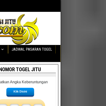
JADWAL PASARAN TOGEL
NOMOR TOGEL JITU