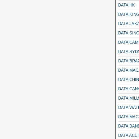
DATA HK
DATA KIN
DATA JAK
DATA SIN
DATA CAM
DATA SYD
DATA BRAZ
DATA MAC
DATA CHIN
DATA CAN
DATA MIL
DATA WAT
DATA MA
DATA BAN
DATA ACE