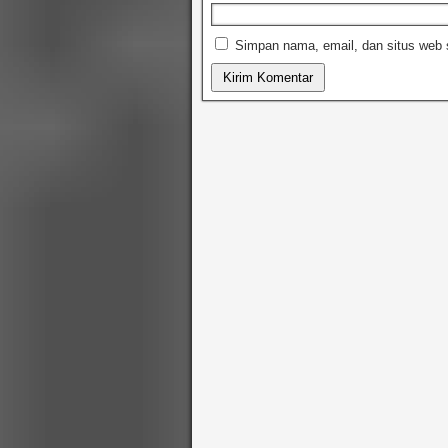
Simpan nama, email, dan situs web 