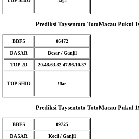
TOP SHIO
Naga
Prediksi Taysentoto TotoMacau Pukul 
BBFS
06472
DASAR
Besar / Ganjil
TOP 2D
20.48.63.82.47.96.10.37
TOP SHIO
Ular
Prediksi Taysentoto TotoMacau Pukul 
BBFS
09725
DASAR
Kecil / Ganjil