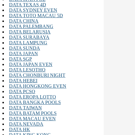
DATA TEXAS 4D
DATA SYDNEY EVEN
DATA TOTO MACAU 5D
DATA CHINA
DATA PALEMBANG
DATA BELARUSIA
DATA SURABAYA
DATA LAMPUNG
DATA SUNDA
DATA JAPAN
DATA SGP
DATA JAPAN EVEN
DATA LESOTHO
DATA CHONBURI NIGHT
DATA HEBEI
DATA HONGKONG EVEN
DATA PCSO
DATA EROPA LOTTO
DATA BANGKA POOLS
DATA TAIWAN
DATA BATAM POOLS
DATA MACAU EVEN
DATA NEVADA
DATA HK
DATA KING KONG