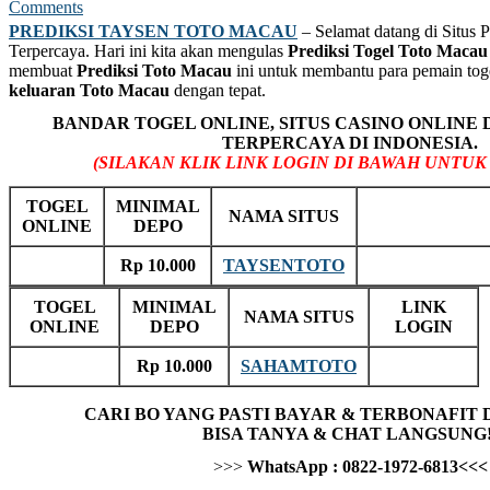
Comments
PREDIKSI TAYSEN TOTO MACAU
– Selamat datang di Situs P
Terpercaya. Hari ini kita akan mengulas
Prediksi Togel Toto Macau 
membuat
Prediksi Toto Macau
ini untuk membantu para pemain tog
keluaran Toto Macau
dengan tepat.
BANDAR TOGEL ONLINE, SITUS CASINO ONLINE 
TERPERCAYA DI INDONESIA.
(SILAKAN KLIK LINK LOGIN DI BAWAH UNTU
TOGEL
MINIMAL
NAMA SITUS
ONLINE
DEPO
Rp 10.000
TAYSENTOTO
TOGEL
MINIMAL
LINK
NAMA SITUS
ONLINE
DEPO
LOGIN
Rp 10.000
SAHAMTOTO
CARI BO YANG PASTI BAYAR & TERBONAFIT 
BISA TANYA & CHAT LANGSUNG!
>>>
WhatsApp : 0822-1972-6813<<<