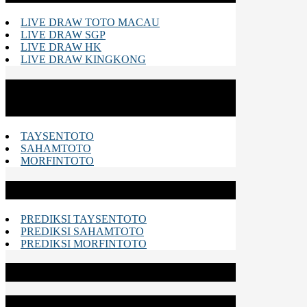
LIVE DRAW TOTO MACAU
LIVE DRAW SGP
LIVE DRAW HK
LIVE DRAW KINGKONG
BANDAR TOGEL ONLINE
TERPERCAYA
TAYSENTOTO
SAHAMTOTO
MORFINTOTO
PREDIKSI TOGEL ONLINE
PREDIKSI TAYSENTOTO
PREDIKSI SAHAMTOTO
PREDIKSI MORFINTOTO
VISITOR
Pos-pos Terbaru