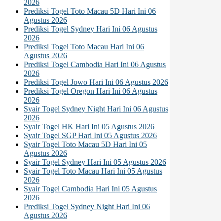
2026
Prediksi Togel Toto Macau 5D Hari Ini 06
Agustus 2026
Prediksi Togel Sydney Hari Ini 06 Agustus
2026
Prediksi Togel Toto Macau Hari Ini 06
Agustus 2026
Prediksi Togel Cambodia Hari Ini 06 Agustus
2026
Prediksi Togel Jowo Hari Ini 06 Agustus 2026
Prediksi Togel Oregon Hari Ini 06 Agustus
2026
Syair Togel Sydney Night Hari Ini 06 Agustus
2026
Syair Togel HK Hari Ini 05 Agustus 2026
Syair Togel SGP Hari Ini 05 Agustus 2026
Syair Togel Toto Macau 5D Hari Ini 05
Agustus 2026
Syair Togel Sydney Hari Ini 05 Agustus 2026
Syair Togel Toto Macau Hari Ini 05 Agustus
2026
Syair Togel Cambodia Hari Ini 05 Agustus
2026
Prediksi Togel Sydney Night Hari Ini 06
Agustus 2026