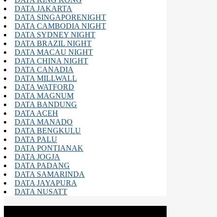
DATA JAKARTA
DATA SINGAPORENIGHT
DATA CAMBODIA NIGHT
DATA SYDNEY NIGHT
DATA BRAZIL NIGHT
DATA MACAU NIGHT
DATA CHINA NIGHT
DATA CANADIA
DATA MILLWALL
DATA WATFORD
DATA MAGNUM
DATA BANDUNG
DATA ACEH
DATA MANADO
DATA BENGKULU
DATA PALU
DATA PONTIANAK
DATA JOGJA
DATA PADANG
DATA SAMARINDA
DATA JAYAPURA
DATA NUSATT
LIVE DRAW TERCEPAT