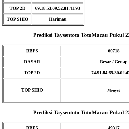
TOP 2D
69
.18.53.09.52.81.41.93
TOP SHIO
Harimau
Prediksi Taysentoto TotoMacau Pukul 
BBFS
60718
DASAR
Besar / Genap
TOP 2D
74.91.84.65.30.02.4
TOP SHIO
Monyet
Prediksi Taysentoto TotoMacau Pukul 
BBFS
49317