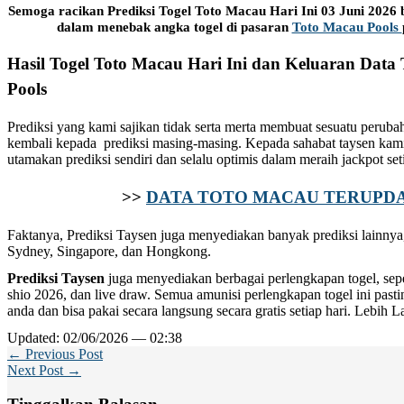
Semoga racikan
Prediksi Togel Toto Macau Hari Ini 03 Juni 2026
b
dalam menebak angka togel di pasaran
Toto Macau Pools
Hasil Togel Toto Macau Hari Ini dan Keluaran Data
Pools
Prediksi yang kami sajikan tidak serta merta membuat sesuatu peruba
kembali kepada prediksi masing-masing. Kepada sahabat taysen kami
utamakan prediksi sendiri dan selalu optimis dalam meraih jackpot set
>>
DATA TOTO MACAU TERUPD
Faktanya, Prediksi Taysen juga menyediakan banyak prediksi lainnya, 
Sydney, Singapore, dan Hongkong.
Prediksi Taysen
juga menyediakan berbagai perlengkapan togel, seperti
shio 2026, dan live draw. Semua amunisi perlengkapan togel ini past
anda dan bisa pakai secara langsung secara gratis setiap hari. Lebih L
Updated: 02/06/2026 — 02:38
← Previous Post
Next Post →