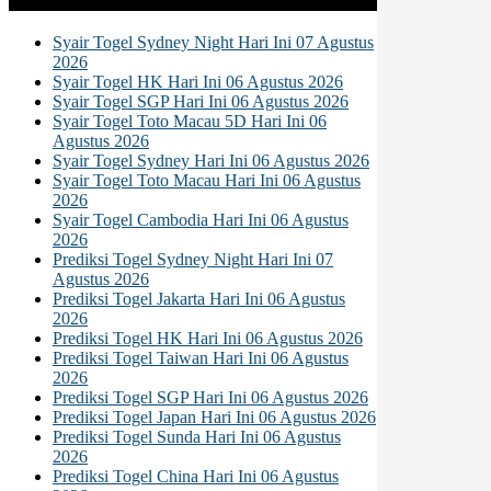
Syair Togel Sydney Night Hari Ini 07 Agustus
2026
Syair Togel HK Hari Ini 06 Agustus 2026
Syair Togel SGP Hari Ini 06 Agustus 2026
Syair Togel Toto Macau 5D Hari Ini 06
Agustus 2026
Syair Togel Sydney Hari Ini 06 Agustus 2026
Syair Togel Toto Macau Hari Ini 06 Agustus
2026
Syair Togel Cambodia Hari Ini 06 Agustus
2026
Prediksi Togel Sydney Night Hari Ini 07
Agustus 2026
Prediksi Togel Jakarta Hari Ini 06 Agustus
2026
Prediksi Togel HK Hari Ini 06 Agustus 2026
Prediksi Togel Taiwan Hari Ini 06 Agustus
2026
Prediksi Togel SGP Hari Ini 06 Agustus 2026
Prediksi Togel Japan Hari Ini 06 Agustus 2026
Prediksi Togel Sunda Hari Ini 06 Agustus
2026
Prediksi Togel China Hari Ini 06 Agustus