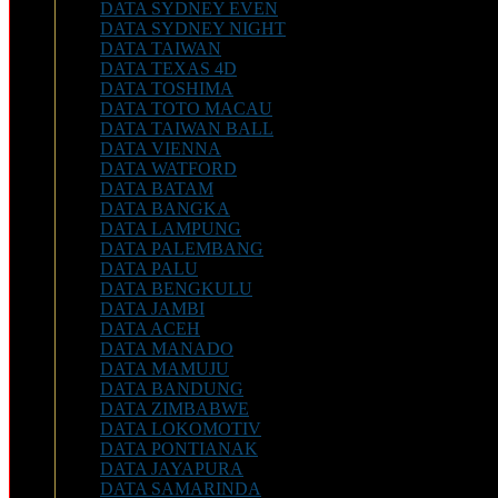
DATA SYDNEY EVEN
DATA SYDNEY NIGHT
DATA TAIWAN
DATA TEXAS 4D
DATA TOSHIMA
DATA TOTO MACAU
DATA TAIWAN BALL
DATA VIENNA
DATA WATFORD
DATA BATAM
DATA BANGKA
DATA LAMPUNG
DATA PALEMBANG
DATA PALU
DATA BENGKULU
DATA JAMBI
DATA ACEH
DATA MANADO
DATA MAMUJU
DATA BANDUNG
DATA ZIMBABWE
DATA LOKOMOTIV
DATA PONTIANAK
DATA JAYAPURA
DATA SAMARINDA