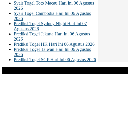
Syair Togel Toto Macau Hari Ini 06 Agustus
2026
Syair Togel Cambodia Hari Ini 06 Agustus
2026
Prediksi Togel Sydney Night Hari Ini 07
Agustus 2026
Prediksi Togel Jakarta Hari Ini 06 Agustus
2026
Prediksi Togel HK Hari Ini 06 Agustus 2026
Prediksi Togel Taiwan Hari Ini 06 Agustus
2026
Prediksi Togel SGP Hari Ini 06 Agustus 2026
Prediksi Togel, Data Live Keluaran Terbaru, Syair Togel Akurat © 2