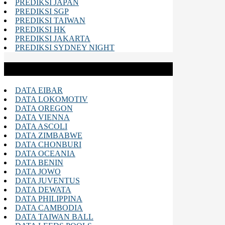
PREDIKSI JAPAN
PREDIKSI SGP
PREDIKSI TAIWAN
PREDIKSI HK
PREDIKSI JAKARTA
PREDIKSI SYDNEY NIGHT
DATA TOGEL
DATA EIBAR
DATA LOKOMOTIV
DATA OREGON
DATA VIENNA
DATA ASCOLI
DATA ZIMBABWE
DATA CHONBURI
DATA OCEANIA
DATA BENIN
DATA JOWO
DATA JUVENTUS
DATA DEWATA
DATA PHILIPPINA
DATA CAMBODIA
DATA TAIWAN BALL