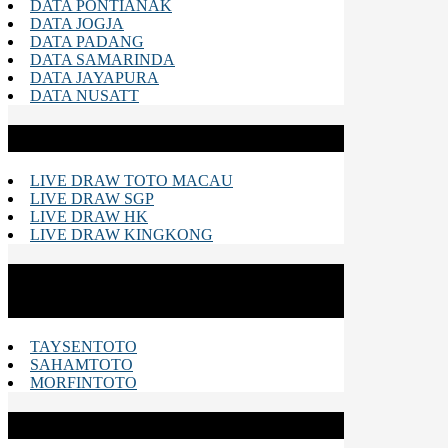
DATA PONTIANAK
DATA JOGJA
DATA PADANG
DATA SAMARINDA
DATA JAYAPURA
DATA NUSATT
LIVE DRAW TERCEPAT
LIVE DRAW TOTO MACAU
LIVE DRAW SGP
LIVE DRAW HK
LIVE DRAW KINGKONG
BANDAR TOGEL ONLINE
TERPERCAYA
TAYSENTOTO
SAHAMTOTO
MORFINTOTO
PREDIKSI TOGEL ONLINE