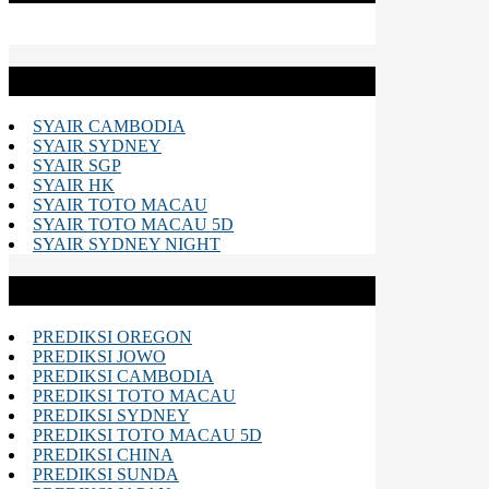
SYAIR TOGEL
SYAIR CAMBODIA
SYAIR SYDNEY
SYAIR SGP
SYAIR HK
SYAIR TOTO MACAU
SYAIR TOTO MACAU 5D
SYAIR SYDNEY NIGHT
PREDIKSI TOGEL
PREDIKSI OREGON
PREDIKSI JOWO
PREDIKSI CAMBODIA
PREDIKSI TOTO MACAU
PREDIKSI SYDNEY
PREDIKSI TOTO MACAU 5D
PREDIKSI CHINA
PREDIKSI SUNDA