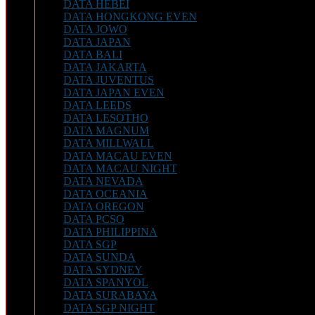
DATA HEBEI
DATA HONGKONG EVEN
DATA JOWO
DATA JAPAN
DATA BALI
DATA JAKARTA
DATA JUVENTUS
DATA JAPAN EVEN
DATA LEEDS
DATA LESOTHO
DATA MAGNUM
DATA MILLWALL
DATA MACAU EVEN
DATA MACAU NIGHT
DATA NEVADA
DATA OCEANIA
DATA OREGON
DATA PCSO
DATA PHILIPPINA
DATA SGP
DATA SUNDA
DATA SYDNEY
DATA SPANYOL
DATA SURABAYA
DATA SGP NIGHT