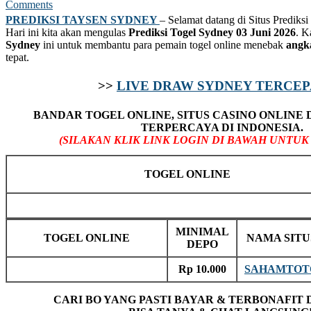
Comments
PREDIKSI TAYSEN SYDNEY
– Selamat datang di Situs Prediksi
Hari ini kita akan mengulas
Prediksi Togel Sydney 03 Juni 2026
. 
Sydney
ini untuk membantu para pemain togel online menebak
angk
tepat.
>>
LIVE DRAW SYDNEY TERCEP
BANDAR TOGEL ONLINE, SITUS CASINO ONLINE 
TERPERCAYA DI INDONESIA.
(SILAKAN KLIK LINK LOGIN DI BAWAH UNTU
TOGEL ONLINE
MINIMAL
TOGEL ONLINE
NAMA SITU
DEPO
Rp 10.000
SAHAMTOT
CARI BO YANG PASTI BAYAR & TERBONAFIT 