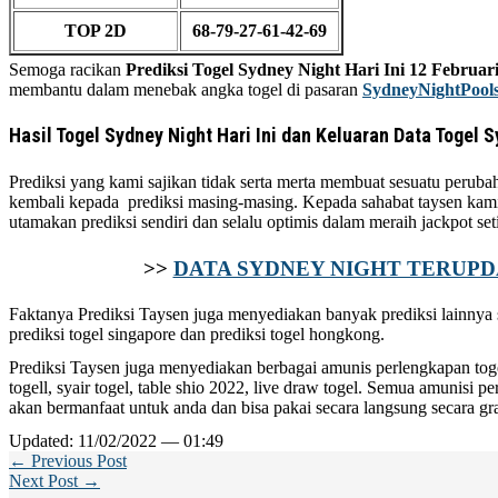
TOP 2D
68-79-27-61-42-69
Semoga racikan
Prediksi Togel Sydney Night Hari Ini 12 Februar
membantu dalam menebak angka togel di pasaran
SydneyNightPool
Hasil Togel Sydney Night Hari Ini dan Keluaran Data Togel 
Prediksi yang kami sajikan tidak serta merta membuat sesuatu peruba
kembali kepada prediksi masing-masing. Kepada sahabat taysen kami
utamakan prediksi sendiri dan selalu optimis dalam meraih jackpot set
>>
DATA SYDNEY NIGHT TERUPD
Faktanya Prediksi Taysen juga menyediakan banyak prediksi lainnya se
prediksi togel singapore dan prediksi togel hongkong.
Prediksi Taysen juga menyediakan berbagai amunis perlengkapan togel 
togell, syair togel, table shio 2022, live draw togel. Semua amunisi pe
akan bermanfaat untuk anda dan bisa pakai secara langsung secara grat
Updated: 11/02/2022 — 01:49
← Previous Post
Next Post →