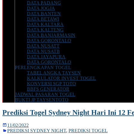
DATA PADANG
DATA JOGJA
DATA BANTEN
DATA BETAWI
DATA KALTARA
DATA KALTENG
DATA BANJARMASIN
DATA GORONTALO
DATA NUSATT
DATA NUSATB
DATA JAYAPURA
DATA GORONTALO
PERLENGKAPAN TOGEL
TABEL ANGKA TAYSEN
KALKULATOR INVEST TOGEL
KONVERSI SGP TOTO
BBFS GENERATOR
JADWAL PASARAN TOGEL
BUKTI JP TAYSENTOTO
Prediksi Togel Sydney Night Hari Ini 12 F
11/02/2022
PREDIKSI SYDNEY NIGHT
,
PREDIKSI TOGEL