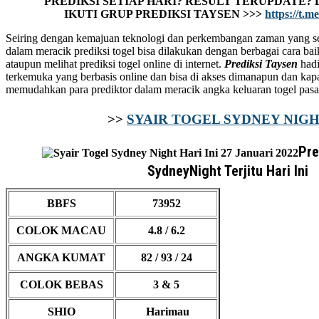
PREDIKSI SETIAP HARI? RESULT TERUPDATE?
IKUTI GRUP PREDIKSI TAYSEN >>>
https://t.m
Seiring dengan kemajuan teknologi dan perkembangan zaman yang se
dalam meracik prediksi togel bisa dilakukan dengan berbagai cara baik
ataupun melihat prediksi togel online di internet.
Prediksi Taysen
hadi
terkemuka yang berbasis online dan bisa di akses dimanapun dan ka
memudahkan para prediktor dalam meracik angka keluaran togel pas
>>
SYAIR TOGEL SYDNEY NIG
Pre
SydneyNight Terjitu Hari Ini
BBFS
73952
COLOK MACAU
4.8 / 6.2
ANGKA KUMAT
82 / 93 / 24
COLOK BEBAS
3 & 5
SHIO
Harimau