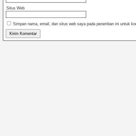
Situs Web
Simpan nama, email, dan situs web saya pada peramban ini untuk ko