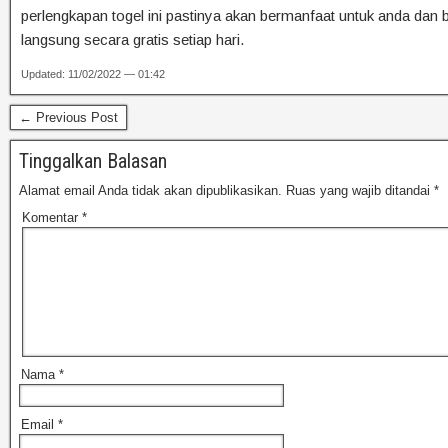
perlengkapan togel ini pastinya akan bermanfaat untuk anda dan 
langsung secara gratis setiap hari.
Updated: 11/02/2022 — 01:42
← Previous Post
Tinggalkan Balasan
Alamat email Anda tidak akan dipublikasikan.
Ruas yang wajib ditandai
*
Komentar
*
Nama
*
Email
*