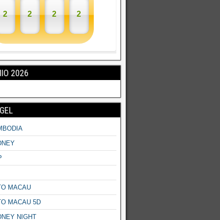
IO 2026
OGEL
MBODIA
DNEY
P
TO MACAU
TO MACAU 5D
DNEY NIGHT