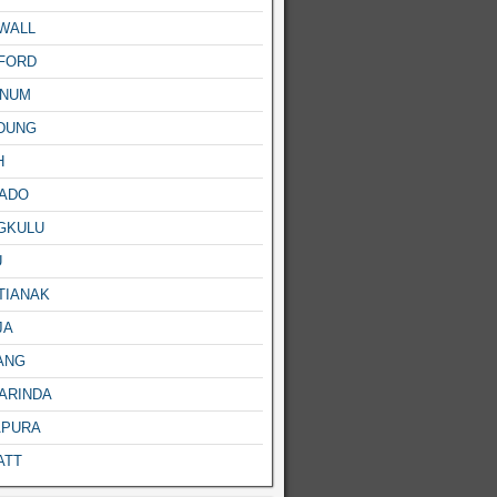
LWALL
FORD
GNUM
DUNG
H
NADO
GKULU
U
TIANAK
JA
ANG
ARINDA
APURA
ATT