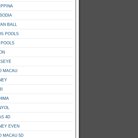
IPPINA
BODIA
WAN BALL
DS POOLS
I POOLS
ON
LSEYE
O MACAU
NEY
BI
HIMA
NYOL
AS 4D
NEY EVEN
O MACAU 5D