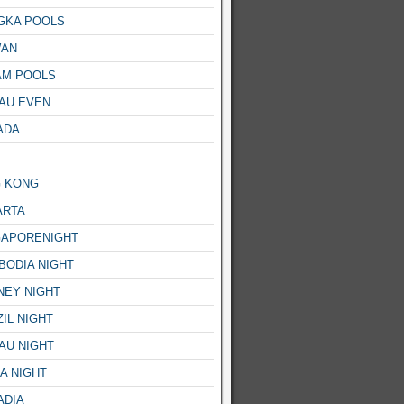
GKA POOLS
WAN
AM POOLS
AU EVEN
ADA
G KONG
ARTA
GAPORENIGHT
BODIA NIGHT
NEY NIGHT
IL NIGHT
AU NIGHT
A NIGHT
ADIA