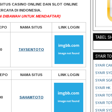
SITUS CASINO ONLINE DAN SLOT ONLINE
RCAYA DI INDONESIA.
IN DIBAWAH UNTUK MENDAFTAR)
DEPO
NAMA SITUS
LINK LOGIN
TABEL SH
00
TAYSENTOTO
SYAIR T
SYAIR CA
SYAIR SY
DEPO
NAMA SITUS
LINK LOGIN
SYAIR SG
SYAIR HK
SYAIR TO
00
SAHAMTOTO
SYAIR TO
SYAIR SY