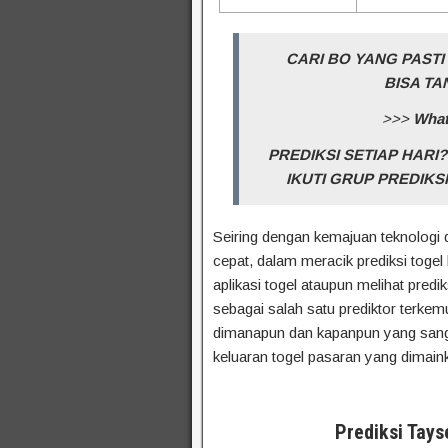
CARI BO YANG PASTI
BISA TA
>>>
What
PREDIKSI SETIAP HAR
IKUTI GRUP PREDIKS
Seiring dengan kemajuan teknolog
cepat, dalam meracik prediksi togel
aplikasi togel ataupun melihat prediks
sebagai salah satu prediktor terkem
dimanapun dan kapanpun yang sang
keluaran togel pasaran yang dimain
Prediksi Tays