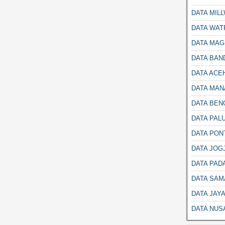
DATA MIL
DATA WAT
DATA MA
DATA BAN
DATA ACE
DATA MA
DATA BEN
DATA PAL
DATA PON
DATA JOG
DATA PAD
DATA SAM
DATA JAY
DATA NUS