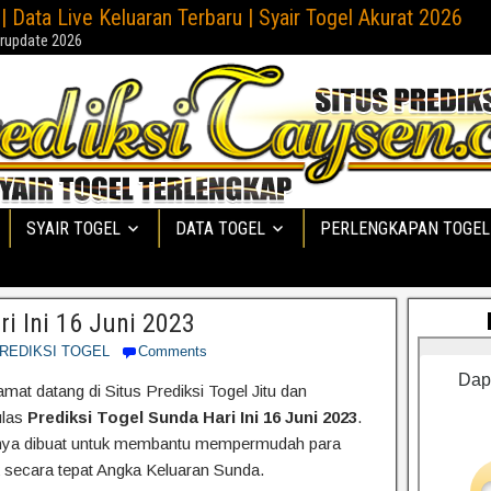
 | Data Live Keluaran Terbaru | Syair Togel Akurat 2026
Terupdate 2026
SYAIR TOGEL
DATA TOGEL
PERLENGKAPAN TOGEL
ri Ini 16 Juni 2023
REDIKSI TOGEL
Comments
mat datang di Situs Prediksi Togel Jitu dan
ulas
Prediksi Togel Sunda Hari Ini 16
Juni 2023
.
anya dibuat untuk membantu mempermudah para
 secara tepat Angka Keluaran Sunda.