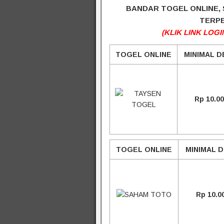
BANDAR TOGEL ONLINE, 
TERPE
(KLIK LINK LOG
TOGEL ONLINE
MINIMAL 
Rp 10.0
TOGEL ONLINE
MINIMAL 
Rp 10.0