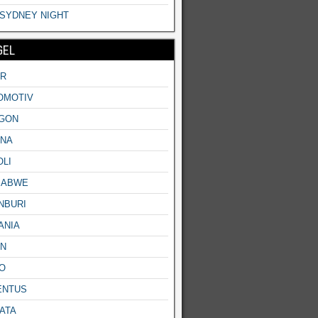
 SYDNEY NIGHT
GEL
AR
OMOTIV
EGON
NNA
OLI
BABWE
NBURI
ANIA
IN
O
ENTUS
ATA