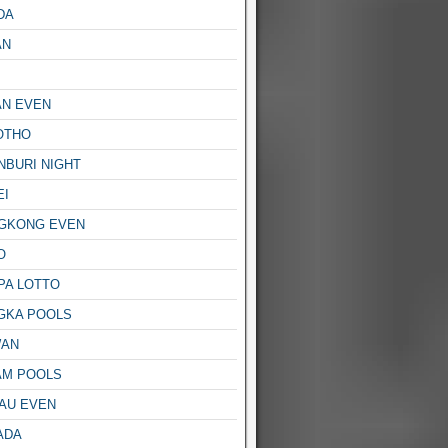
DA
AN
AN EVEN
OTHO
NBURI NIGHT
EI
NGKONG EVEN
O
PA LOTTO
GKA POOLS
WAN
AM POOLS
AU EVEN
ADA