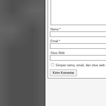
Nama
*
Email
*
Situs Web
Simpan nama, email, dan situs web 