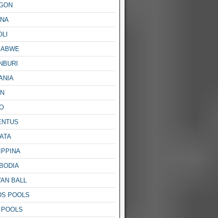
EGON
NNA
OLI
BABWE
NBURI
ANIA
IN
O
ENTUS
ATA
IPPINA
BODIA
WAN BALL
DS POOLS
I POOLS