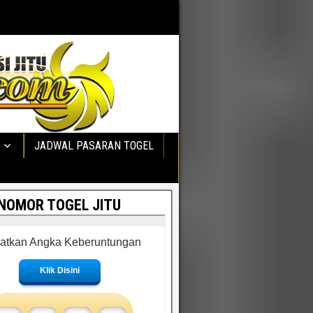
JADWAL PASARAN TOGEL
NOMOR TOGEL JITU