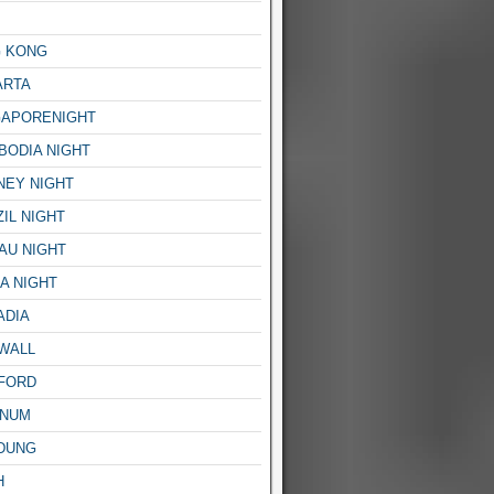
G KONG
ARTA
GAPORENIGHT
BODIA NIGHT
NEY NIGHT
IL NIGHT
AU NIGHT
A NIGHT
ADIA
LWALL
FORD
GNUM
DUNG
H