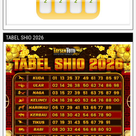
TABEL SHIO 2026