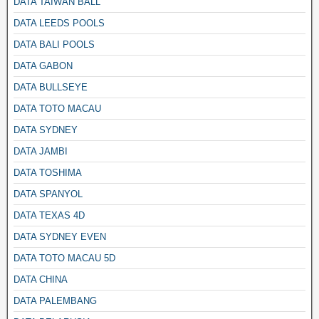
DATA TAIWAN BALL
DATA LEEDS POOLS
DATA BALI POOLS
DATA GABON
DATA BULLSEYE
DATA TOTO MACAU
DATA SYDNEY
DATA JAMBI
DATA TOSHIMA
DATA SPANYOL
DATA TEXAS 4D
DATA SYDNEY EVEN
DATA TOTO MACAU 5D
DATA CHINA
DATA PALEMBANG