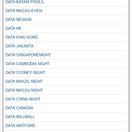
DATA BATAM POOLS
DATA MACAU EVEN
DATA NEVADA
DATA HK
DATA KING KONG
DATA JAKARTA
DATA SINGAPORENIGHT
DATA CAMBODIA NIGHT
DATA SYDNEY NIGHT
DATA BRAZIL NIGHT
DATA MACAU NIGHT
DATA CHINA NIGHT
DATA CANADIA
DATA MILLWALL
DATA WATFORD