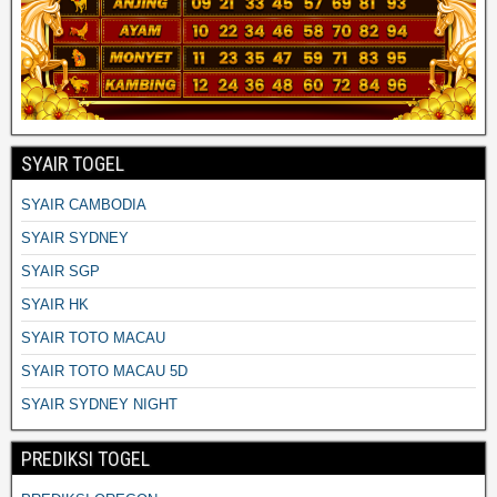
SYAIR TOGEL
SYAIR CAMBODIA
SYAIR SYDNEY
SYAIR SGP
SYAIR HK
SYAIR TOTO MACAU
SYAIR TOTO MACAU 5D
SYAIR SYDNEY NIGHT
PREDIKSI TOGEL