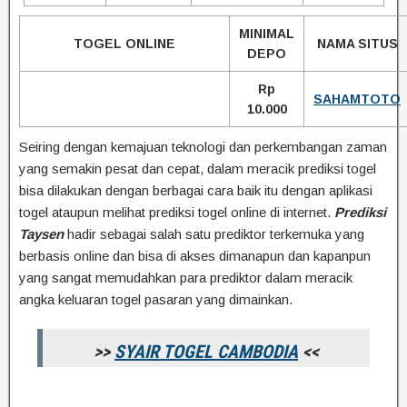
MINIMAL
TOGEL ONLINE
NAMA SITUS
DEPO
Rp
SAHAMTOTO
10.000
Seiring dengan kemajuan teknologi dan perkembangan zaman
yang semakin pesat dan cepat, dalam meracik prediksi togel
bisa dilakukan dengan berbagai cara baik itu dengan aplikasi
togel ataupun melihat prediksi togel online di internet.
Prediksi
Taysen
hadir sebagai salah satu prediktor terkemuka yang
berbasis online dan bisa di akses dimanapun dan kapanpun
yang sangat memudahkan para prediktor dalam meracik
angka keluaran togel pasaran yang dimainkan.
>>
SYAIR TOGEL CAMBODIA
<<