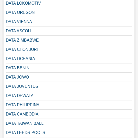
DATA LOKOMOTIV
DATA OREGON
DATA VIENNA
DATA ASCOLI
DATA ZIMBABWE
DATA CHONBURI
DATA OCEANIA
DATA BENIN
DATA JOWO
DATA JUVENTUS
DATA DEWATA
DATA PHILIPPINA
DATA CAMBODIA
DATA TAIWAN BALL
DATA LEEDS POOLS