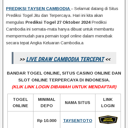
PREDIKSI TAYSEN CAMBODIA
– Selamat datang di Situs
Prediksi Togel Jitu dan Terpercaya. Hari ini kita akan
mengulas
Prediksi Togel 27 Oktober 2024
Prediksi
Cambodia ini semata-mata hanya dibuat untuk membantu
mempermudah para pemain togel online dalam menebak
secara tepat Angka Keluaran Cambodia.a
>>
LIVE DRAW CAMBODIA TERCEPAT
<<
BANDAR TOGEL ONLINE, SITUS CASINO ONLINE DAN
SLOT ONLINE TERPERCAYA DI INDONESIA.
(KLIK LINK LOGIN DIBAWAH UNTUK MENDAFTAR)
TOGEL
MINIMAL
LINK
NAMA SITUS
ONLINE
DEPO
LOGIN
Rp 10.000
TAYSENTOTO