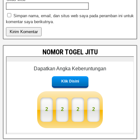
Simpan nama, email, dan situs web saya pada peramban ini untuk
komentar saya berikutnya.
NOMOR TOGEL JITU