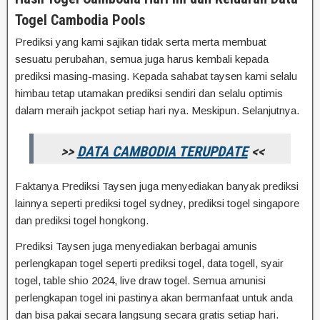
Togel Cambodia Pools
Prediksi yang kami sajikan tidak serta merta membuat
sesuatu perubahan, semua juga harus kembali kepada
prediksi masing-masing. Kepada sahabat taysen kami selalu
himbau tetap utamakan prediksi sendiri dan selalu optimis
dalam meraih jackpot setiap hari nya. Meskipun. Selanjutnya.
>>
DATA CAMBODIA TERUPDATE
<<
Faktanya Prediksi Taysen juga menyediakan banyak prediksi
lainnya seperti prediksi togel sydney, prediksi togel singapore
dan prediksi togel hongkong.
Prediksi Taysen juga menyediakan berbagai amunis
perlengkapan togel seperti prediksi togel, data togell, syair
togel, table shio 2024, live draw togel. Semua amunisi
perlengkapan togel ini pastinya akan bermanfaat untuk anda
dan bisa pakai secara langsung secara gratis setiap hari.