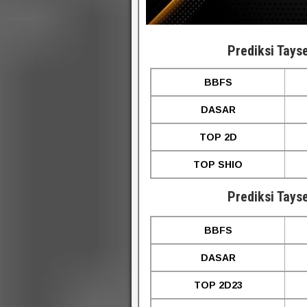
Prediksi Tays
BBFS
DASAR
TOP 2D
TOP SHIO
Prediksi Tays
BBFS
DASAR
TOP 2D23