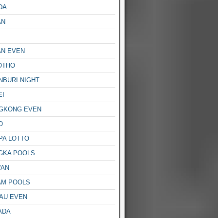
DA
AN
AN EVEN
OTHO
NBURI NIGHT
EI
NGKONG EVEN
O
PA LOTTO
GKA POOLS
WAN
AM POOLS
AU EVEN
ADA