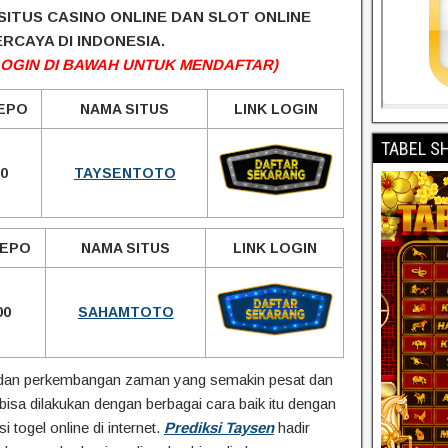
SITUS CASINO ONLINE DAN SLOT ONLINE
RCAYA DI INDONESIA.
 LOGIN DI BAWAH UNTUK MENDAFTAR)
DEPO
NAMA SITUS
LINK LOGIN
TABEL SH
00
TAYSENTOTO
DEPO
NAMA SITUS
LINK LOGIN
00
SAHAMTOTO
i dan perkembangan zaman yang semakin pesat dan
 bisa dilakukan dengan berbagai cara baik itu dengan
i togel online di internet.
Prediksi Taysen
hadir