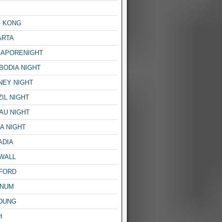
G KONG
ARTA
GAPORENIGHT
BODIA NIGHT
NEY NIGHT
IL NIGHT
AU NIGHT
A NIGHT
ADIA
LWALL
FORD
GNUM
DUNG
H