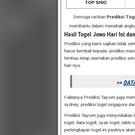
TOP SHIO
Semoga racikan
Prediksi Toge
membantu dalam menebak angka 
Hasil Togel Jowo Hari Ini d
Prediksi yang kami sajikan tidak s
harus kembali kepada prediksi mas
himbau tetap utamakan prediksi send
hari nya.
>>
DAT
Faktanya Prediksi Taysen juga menye
sydney, prediksi togel singapore da
Prediksi Taysen juga menyediakan b
togel, data togell, syair togel, tabl
perlengkapan togel ini pastinya aka