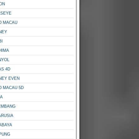
ON
LSEYE
O MACAU
NEY
BI
HIMA
NYOL
AS 4D
NEY EVEN
O MACAU 5D
NA
EMBANG
ARUSIA
ABAYA
PUNG