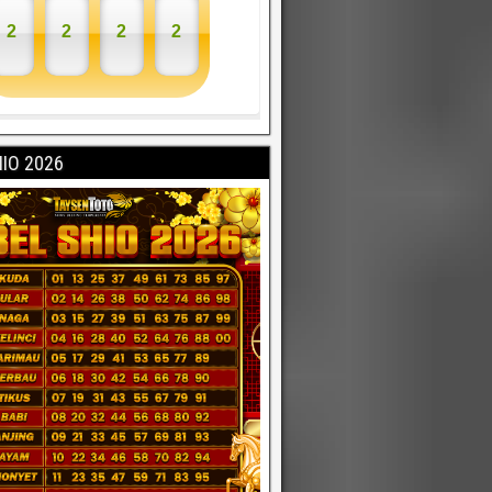
IO 2026