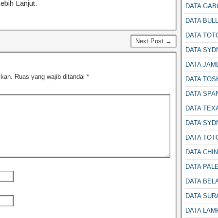
ebih Lanjut.
DATA GAB
DATA BUL
DATA TOT
Next Post →
DATA SYD
DATA JAM
ikan.
Ruas yang wajib ditandai
*
DATA TOS
DATA SPA
DATA TEX
DATA SYD
DATA TOT
DATA CHI
DATA PAL
DATA BEL
DATA SUR
DATA LAM