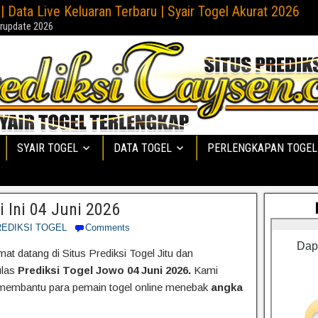
 | Data Live Keluaran Terbaru | Syair Togel Akurat 2026
Terupdate 2026
SYAIR TOGEL
DATA TOGEL
PERLENGKAPAN TOGEL
i Ini 04 Juni 2026
EDIKSI TOGEL
Comments
at datang di Situs Prediksi Togel Jitu dan
ulas
Prediksi Togel Jowo 04 Juni 2026
.
Kami
 membantu para pemain togel online menebak
angka