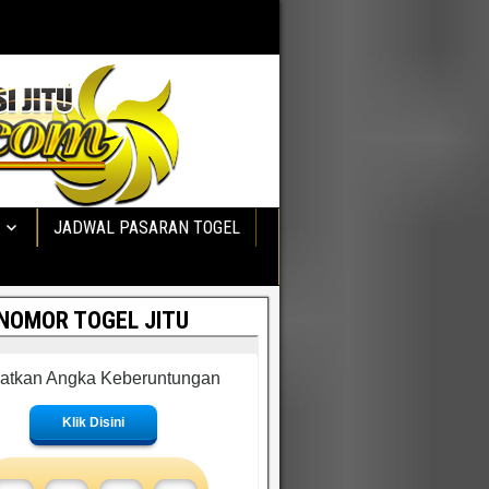
JADWAL PASARAN TOGEL
NOMOR TOGEL JITU