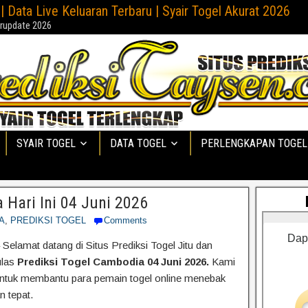
 | Data Live Keluaran Terbaru | Syair Togel Akurat 2026
Terupdate 2026
SYAIR TOGEL
DATA TOGEL
PERLENGKAPAN TOGEL
 Hari Ini 04 Juni 2026
A
,
PREDIKSI TOGEL
Comments
 Selamat datang di Situs Prediksi Togel Jitu dan
ulas
Prediksi Togel Cambodia 04 Juni 2026.
Kami
untuk membantu para pemain togel online menebak
 tepat.