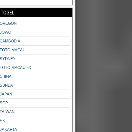
 TOGEL
 OREGON
 JOWO
 CAMBODIA
 TOTO MACAU
 SYDNEY
 TOTO MACAU 5D
 CHINA
 SUNDA
 JAPAN
 SGP
 TAIWAN
 HK
 JAKARTA