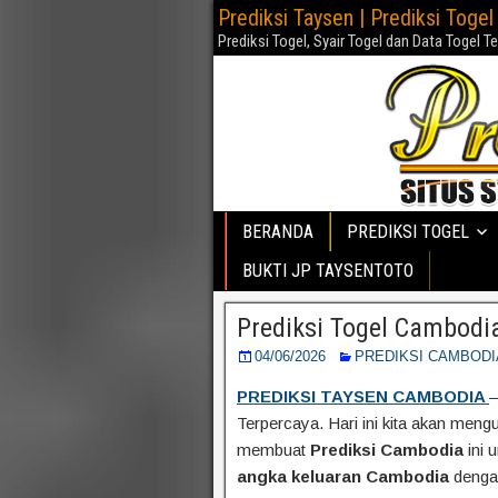
Prediksi Taysen | Prediksi Togel
Prediksi Togel, Syair Togel dan Data Togel 
BERANDA
PREDIKSI TOGEL
BUKTI JP TAYSENTOTO
Prediksi Togel Cambodia
04/06/2026
PREDIKSI CAMBODI
PREDIKSI TAYSEN CAMBODIA
–
Terpercaya. Hari ini kita akan meng
membuat
Prediksi Cambodia
ini 
angka keluaran Cambodia
dengan