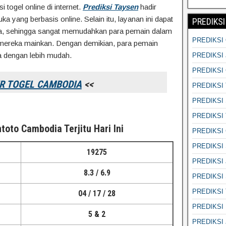
i togel online di internet.
Prediksi Taysen
hadir
ka yang berbasis online. Selain itu, layanan ini dapat
PREDIKSI
ja, sehingga sangat memudahkan para pemain dalam
PREDIKSI
 mereka mainkan. Dengan demikian, para pemain
 dengan lebih mudah.
PREDIKSI
PREDIKSI
IR TOGEL CAMBODIA
<<
PREDIKSI
PREDIKSI
PREDIKSI
toto Cambodia Terjitu Hari Ini
PREDIKSI
PREDIKSI
19275
PREDIKSI
8.3 / 6.9
PREDIKSI
PREDIKSI
04 / 17 / 28
PREDIKSI
5 & 2
PREDIKSI