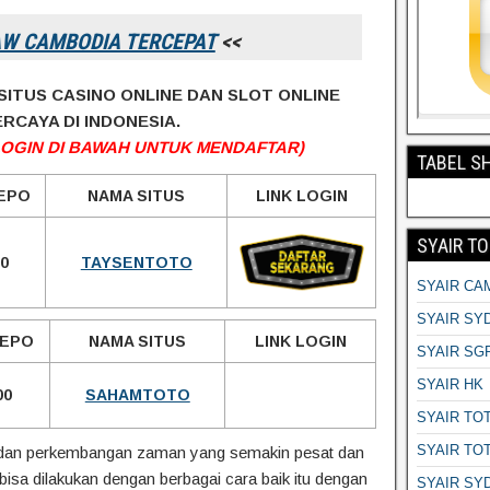
AW CAMBODIA TERCEPAT
<<
SITUS CASINO ONLINE DAN SLOT ONLINE
RCAYA DI INDONESIA.
 LOGIN DI BAWAH UNTUK MENDAFTAR)
TABEL SH
DEPO
NAMA SITUS
LINK LOGIN
SYAIR T
00
TAYSENTOTO
SYAIR CA
SYAIR SY
DEPO
NAMA SITUS
LINK LOGIN
SYAIR SG
SYAIR HK
00
SAHAMTOTO
SYAIR TO
SYAIR TO
i dan perkembangan zaman yang semakin pesat dan
 bisa dilakukan dengan berbagai cara baik itu dengan
SYAIR SY