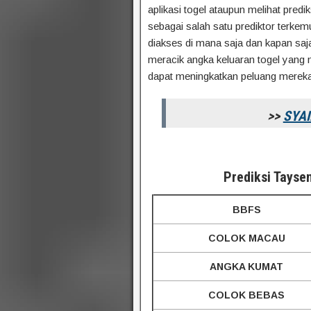
aplikasi togel ataupun melihat prediks
sebagai salah satu prediktor terkemu
diakses di mana saja dan kapan sa
meracik angka keluaran togel yang
dapat meningkatkan peluang mereka
>>
SYA
Prediksi Taysen
BBFS
COLOK MACAU
ANGKA KUMAT
COLOK BEBAS