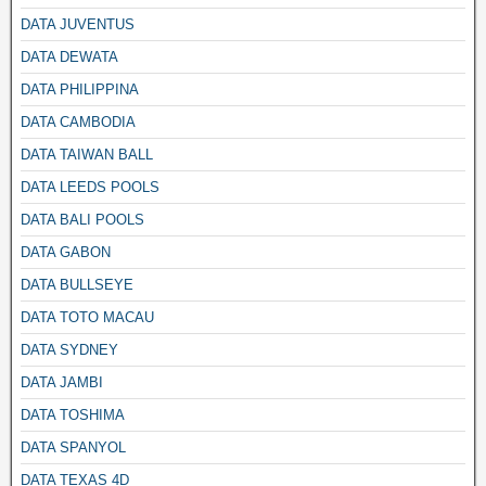
DATA JUVENTUS
DATA DEWATA
DATA PHILIPPINA
DATA CAMBODIA
DATA TAIWAN BALL
DATA LEEDS POOLS
DATA BALI POOLS
DATA GABON
DATA BULLSEYE
DATA TOTO MACAU
DATA SYDNEY
DATA JAMBI
DATA TOSHIMA
DATA SPANYOL
DATA TEXAS 4D