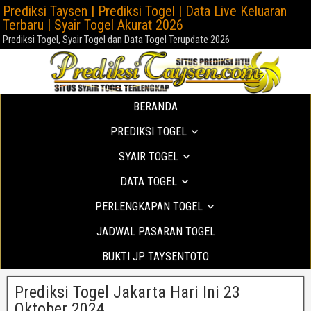
Prediksi Taysen | Prediksi Togel | Data Live Keluaran
Terbaru | Syair Togel Akurat 2026
Prediksi Togel, Syair Togel dan Data Togel Terupdate 2026
BERANDA
PREDIKSI TOGEL
SYAIR TOGEL
DATA TOGEL
PERLENGKAPAN TOGEL
JADWAL PASARAN TOGEL
BUKTI JP TAYSENTOTO
Prediksi Togel Jakarta Hari Ini 23
Oktober 2024