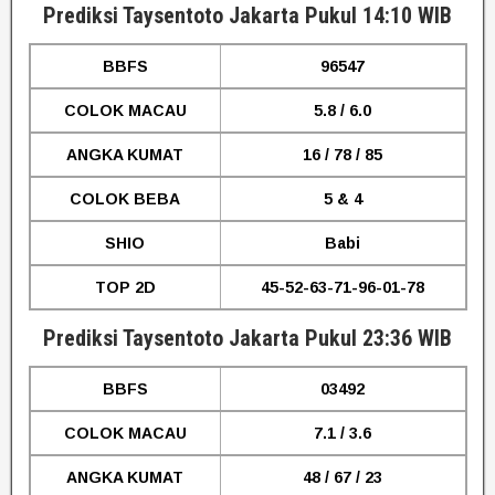
Prediksi Taysentoto Jakarta Pukul 14:10 WIB
BBFS
96547
COLOK MACAU
5.8 / 6.0
ANGKA KUMAT
16 / 78 / 85
COLOK BEBA
5 & 4
SHIO
Babi
TOP 2D
45-52-63-71-96-01-78
Prediksi Taysentoto Jakarta Pukul 23:36 WIB
BBFS
03492
COLOK MACAU
7.1 / 3.6
ANGKA KUMAT
48 / 67 / 23