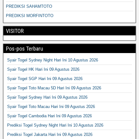
PREDIKSI SAHAMTOTO
PREDIKSI MORFINTOTO
VISITOR
Pos-pos Terbaru
Syair Togel Sydney Night Hari Ini 10 Agustus 2026
Syair Togel HK Hari Ini 09 Agustus 2026
Syair Togel SGP Hari Ini 09 Agustus 2026
Syair Togel Toto Macau 5D Hari Ini 09 Agustus 2026
Syair Togel Sydney Hari Ini 09 Agustus 2026
Syair Togel Toto Macau Hari Ini 09 Agustus 2026
Syair Togel Cambodia Hari Ini 09 Agustus 2026
Prediksi Togel Sydney Night Hari Ini 10 Agustus 2026
Prediksi Togel Jakarta Hari Ini 09 Agustus 2026