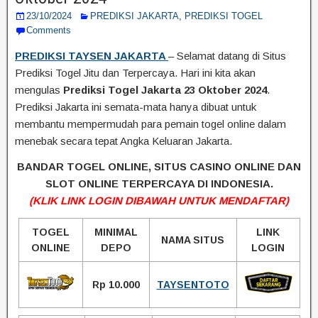
23/10/2024
PREDIKSI JAKARTA
,
PREDIKSI TOGEL
Comments
PREDIKSI TAYSEN JAKARTA
– Selamat datang di Situs
Prediksi Togel Jitu dan Terpercaya. Hari ini kita akan
mengulas
Prediksi Togel Jakarta 23 Oktober 2024
.
Prediksi Jakarta ini semata-mata hanya dibuat untuk
membantu mempermudah para pemain togel online dalam
menebak secara tepat Angka Keluaran Jakarta.
BANDAR TOGEL ONLINE, SITUS CASINO ONLINE DAN
SLOT ONLINE TERPERCAYA DI INDONESIA.
(KLIK LINK LOGIN DIBAWAH UNTUK MENDAFTAR)
TOGEL
MINIMAL
LINK
NAMA SITUS
ONLINE
DEPO
LOGIN
Rp 10.000
TAYSENTOTO