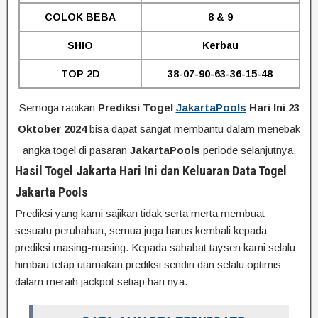
COLOK BEBA
8 & 9
SHIO
Kerbau
TOP 2D
38-07-90-63-36-15-48
Semoga racikan
Prediksi Togel
JakartaPools
Hari Ini 23
Oktober 2024
bisa dapat sangat membantu dalam menebak
angka togel di pasaran
JakartaPools
periode selanjutnya.
Hasil Togel Jakarta Hari Ini dan Keluaran Data Togel
Jakarta Pools
Prediksi yang kami sajikan tidak serta merta membuat
sesuatu perubahan, semua juga harus kembali kepada
prediksi masing-masing. Kepada sahabat taysen kami selalu
himbau tetap utamakan prediksi sendiri dan selalu optimis
dalam meraih jackpot setiap hari nya.