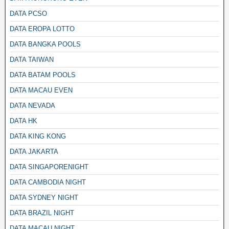
DATA PCSO
DATA EROPA LOTTO
DATA BANGKA POOLS
DATA TAIWAN
DATA BATAM POOLS
DATA MACAU EVEN
DATA NEVADA
DATA HK
DATA KING KONG
DATA JAKARTA
DATA SINGAPORENIGHT
DATA CAMBODIA NIGHT
DATA SYDNEY NIGHT
DATA BRAZIL NIGHT
DATA MACAU NIGHT