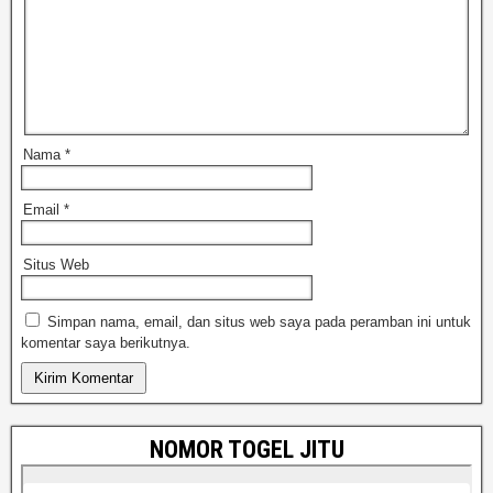
Nama
*
Email
*
Situs Web
Simpan nama, email, dan situs web saya pada peramban ini untuk
komentar saya berikutnya.
NOMOR TOGEL JITU