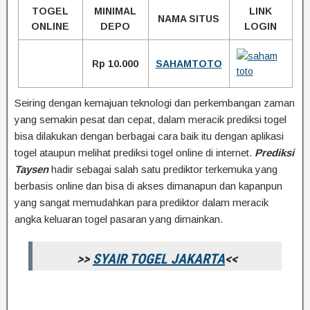
TOGEL
MINIMAL
LINK
NAMA SITUS
ONLINE
DEPO
LOGIN
Rp 10.000
SAHAMTOTO
Seiring dengan kemajuan teknologi dan perkembangan zaman
yang semakin pesat dan cepat, dalam meracik prediksi togel
bisa dilakukan dengan berbagai cara baik itu dengan aplikasi
togel ataupun melihat prediksi togel online di internet.
Prediksi
Taysen
hadir sebagai salah satu prediktor terkemuka yang
berbasis online dan bisa di akses dimanapun dan kapanpun
yang sangat memudahkan para prediktor dalam meracik
angka keluaran togel pasaran yang dimainkan.
>>
SYAIR TOGEL JAKARTA
<<