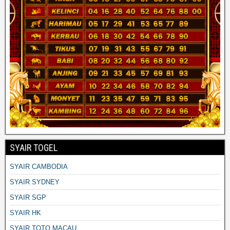
SYAIR TOGEL
SYAIR CAMBODIA
SYAIR SYDNEY
SYAIR SGP
SYAIR HK
SYAIR TOTO MACAU