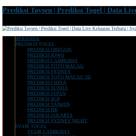
Prediksi Taysen | Prediksi Togel | Data Li
Prediksi Togel, Syair Togel dan Data Togel Terupdate 2026
BERANDA
PREDIKSI TOGEL
PREDIKSI OREGON
PREDIKSI JOWO
PREDIKSI CAMBODIA
PREDIKSI TOTO MACAU
PREDIKSI SYDNEY
PREDIKSI TOTO MACAU 5D
PREDIKSI CHINA
PREDIKSI SUNDA
PREDIKSI JAPAN
PREDIKSI SGP
PREDIKSI TAIWAN
PREDIKSI HK
PREDIKSI JAKARTA
PREDIKSI SYDNEY NIGHT
SYAIR TOGEL
SYAIR CAMBODIA