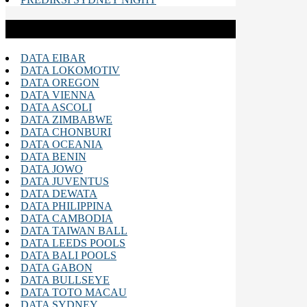
DATA TOGEL
DATA EIBAR
DATA LOKOMOTIV
DATA OREGON
DATA VIENNA
DATA ASCOLI
DATA ZIMBABWE
DATA CHONBURI
DATA OCEANIA
DATA BENIN
DATA JOWO
DATA JUVENTUS
DATA DEWATA
DATA PHILIPPINA
DATA CAMBODIA
DATA TAIWAN BALL
DATA LEEDS POOLS
DATA BALI POOLS
DATA GABON
DATA BULLSEYE
DATA TOTO MACAU
DATA SYDNEY