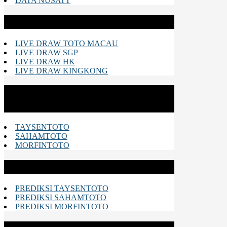
DATA NUSATT
LIVE DRAW TERCEPAT
LIVE DRAW TOTO MACAU
LIVE DRAW SGP
LIVE DRAW HK
LIVE DRAW KINGKONG
BANDAR TOGEL ONLINE
TERPERCAYA
TAYSENTOTO
SAHAMTOTO
MORFINTOTO
PREDIKSI TOGEL ONLINE
PREDIKSI TAYSENTOTO
PREDIKSI SAHAMTOTO
PREDIKSI MORFINTOTO