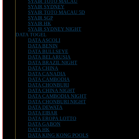
SYAIR TOTO MACAU
SYAIR SYDNEY
SYAIR TOTO MACAU 5D
SYAIR SGP
SYAIR HK
SYAIR SYDNEY NIGHT
DATA TOGEL
DATA ASCOLI
DATA BENIN
DATA BULLSEYE
DATA BELARUSIA
DATA BRAZIL NIGHT
DATA CHINA
DATA CANADIA
DATA CAMBODIA
DATA CHONBURI
DATA CHINA NIGHT
DATA CAMBODIA NIGHT
DATA CHONBURI NIGHT
DATA DEWATA
DATA EIBAR
DATA EROPA LOTTO
DATA GABON
DATA HK
DATA KING KONG POOLS