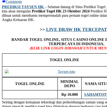
Comments
PREDIKSI TAYSEN HK
– Selamat datang di Situs Prediksi Togel 
kita akan mengulas
Prediksi Togel HK 23 Oktober 2024
Prediksi H
dibuat untuk membantu mempermudah para pemain togel online dala
Angka Keluaran HK.
>>
LIVE DRAW HK TERCEPAT
BANDAR TOGEL ONLINE, SITUS CASINO ONLINE 
TERPERCAYA DI INDONESIA.
(KLIK LINK LOGIN DIBAWAH UNTUK ME
TOGEL ONLINE
MINIMAL
TOGEL ONLINE
NAMA SITU
DEPO
Rp 10.000
SAHAMTOT
Seiring dengan kemajuan teknologi dan perkembangan zaman yang se
dalam meracik prediksi togel bisa dilakukan dengan berbagai cara baik