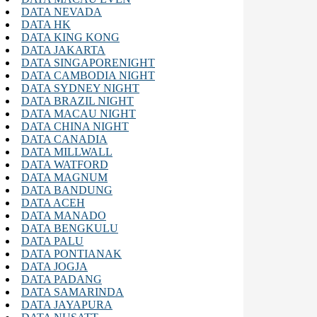
DATA NEVADA
DATA HK
DATA KING KONG
DATA JAKARTA
DATA SINGAPORENIGHT
DATA CAMBODIA NIGHT
DATA SYDNEY NIGHT
DATA BRAZIL NIGHT
DATA MACAU NIGHT
DATA CHINA NIGHT
DATA CANADIA
DATA MILLWALL
DATA WATFORD
DATA MAGNUM
DATA BANDUNG
DATA ACEH
DATA MANADO
DATA BENGKULU
DATA PALU
DATA PONTIANAK
DATA JOGJA
DATA PADANG
DATA SAMARINDA
DATA JAYAPURA