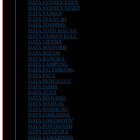
DATA SYDNEY EVEN
DATA SYDNEY NIGHT
DATA TAIWAN
DATA TEXAS 4D
DATA TOSHIMA
DATA TOTO MACAU
DATA TAIWAN BALL
DATA VIENNA
DATA WATFORD
DATA BATAM
DATA BANGKA
DATA LAMPUNG
DATA PALEMBANG
DATA PALU
DATA BENGKULU
DATA JAMBI
DATA ACEH
DATA MANADO
DATA MAMUJU
DATA BANDUNG
DATA ZIMBABWE
DATA LOKOMOTIV
DATA PONTIANAK
DATA JAYAPURA
DATA SAMARINDA