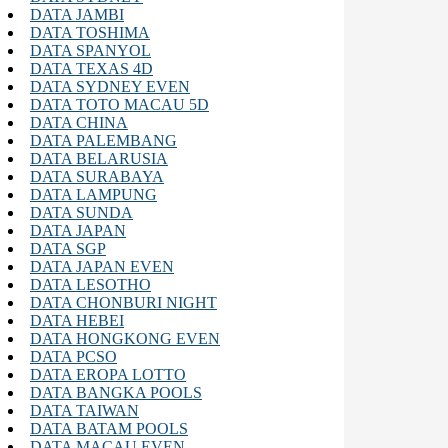
DATA JAMBI
DATA TOSHIMA
DATA SPANYOL
DATA TEXAS 4D
DATA SYDNEY EVEN
DATA TOTO MACAU 5D
DATA CHINA
DATA PALEMBANG
DATA BELARUSIA
DATA SURABAYA
DATA LAMPUNG
DATA SUNDA
DATA JAPAN
DATA SGP
DATA JAPAN EVEN
DATA LESOTHO
DATA CHONBURI NIGHT
DATA HEBEI
DATA HONGKONG EVEN
DATA PCSO
DATA EROPA LOTTO
DATA BANGKA POOLS
DATA TAIWAN
DATA BATAM POOLS
DATA MACAU EVEN