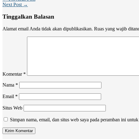
Next Post →
Tinggalkan Balasan
Alamat email Anda tidak akan dipublikasikan.
Ruas yang wajib ditan
Komentar
*
Nama
*
Email
*
Situs Web
Simpan nama, email, dan situs web saya pada peramban ini untuk