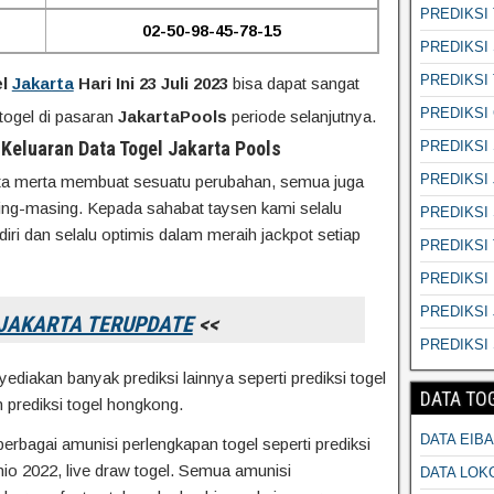
PREDIKSI
02-50-98-45-78-15
PREDIKSI
PREDIKSI
el
Jakarta
Hari Ini 23 Juli 2023
bisa dapat sangat
PREDIKSI
ogel di pasaran
JakartaPools
periode selanjutnya.
n Keluaran Data Togel Jakarta Pools
PREDIKSI
PREDIKSI
erta merta membuat sesuatu perubahan, semua juga
ing-masing. Kepada sahabat taysen kami selalu
PREDIKSI
iri dan selalu optimis dalam meraih jackpot setiap
PREDIKSI
PREDIKSI
PREDIKSI
JAKARTA TERUPDATE
<<
PREDIKSI
diakan banyak prediksi lainnya seperti prediksi togel
DATA TO
n prediksi togel hongkong.
DATA EIB
erbagai amunisi perlengkapan togel seperti prediksi
 shio 2022, live draw togel. Semua amunisi
DATA LOK