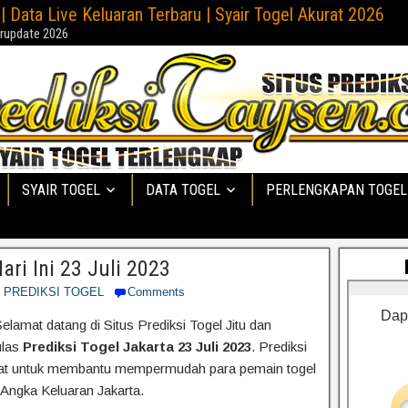
 | Data Live Keluaran Terbaru | Syair Togel Akurat 2026
Terupdate 2026
SYAIR TOGEL
DATA TOGEL
PERLENGKAPAN TOGEL
ari Ini 23 Juli 2023
,
PREDIKSI TOGEL
Comments
Selamat datang di Situs Prediksi Togel Jitu dan
ulas
Prediksi Togel Jakarta 23 Juli 2023
. Prediksi
buat untuk membantu mempermudah para pemain togel
Angka Keluaran Jakarta.