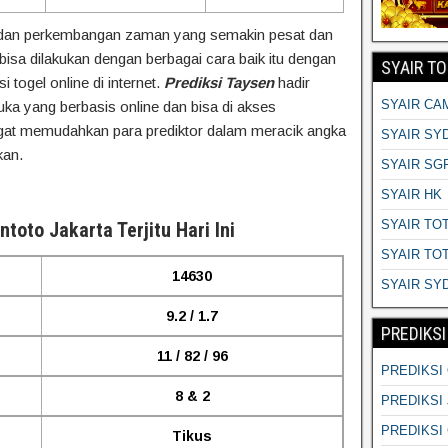
i dan perkembangan zaman yang semakin pesat dan
 bisa dilakukan dengan berbagai cara baik itu dengan
SYAIR T
i togel online di internet.
Prediksi Taysen
hadir
SYAIR CA
uka yang berbasis online dan bisa di akses
at memudahkan para prediktor dalam meracik angka
SYAIR SY
kan.
SYAIR SG
SYAIR HK
SYAIR TO
ntoto Jakarta Terjitu Hari Ini
SYAIR TO
14630
SYAIR SY
9.2 / 1.7
PREDIKSI
11 / 82 / 96
PREDIKSI
8 & 2
PREDIKSI
PREDIKSI
Tikus