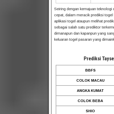
Seiring dengan kemajuan teknolog
cepat, dalam meracik prediksi togel
aplikasi togel ataupun melihat prediks
sebagai salah satu prediktor terkem
dimanapun dan kapanpun yang sang
keluaran togel pasaran yang dimain
Prediksi Tayse
BBFS
COLOK MACAU
ANGKA KUMAT
COLOK BEBA
SHIO