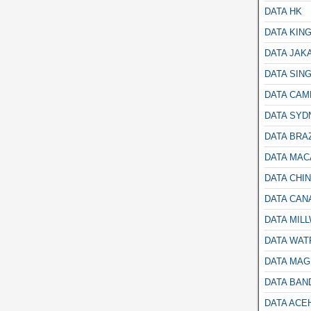
DATA HK
DATA KIN
DATA JAK
DATA SIN
DATA CAM
DATA SYD
DATA BRAZ
DATA MAC
DATA CHIN
DATA CAN
DATA MIL
DATA WAT
DATA MA
DATA BAN
DATA ACE