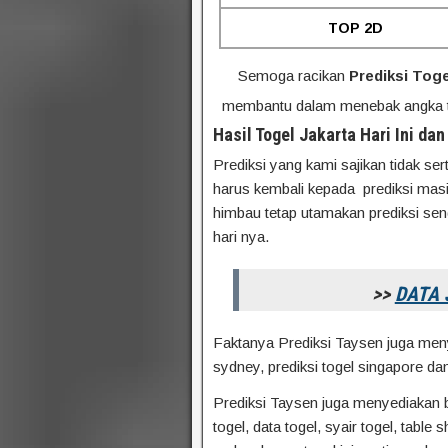
TOP 2D
Semoga racikan
Prediksi Tog
membantu dalam menebak angka t
Hasil Togel Jakarta Hari Ini da
Prediksi yang kami sajikan tidak s
harus kembali kepada prediksi mas
himbau tetap utamakan prediksi send
hari nya.
>>
DATA 
Faktanya Prediksi Taysen juga menye
sydney, prediksi togel singapore da
Prediksi Taysen juga menyediakan b
togel, data togel, syair togel, table