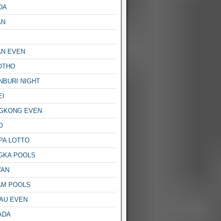
DA
AN
AN EVEN
OTHO
NBURI NIGHT
EI
NGKONG EVEN
O
PA LOTTO
GKA POOLS
WAN
AM POOLS
AU EVEN
ADA