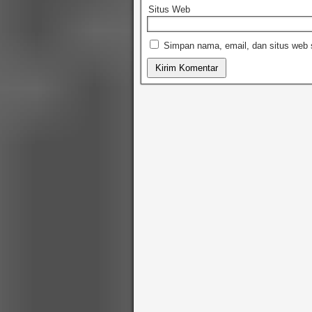
Situs Web
Simpan nama, email, dan situs web 