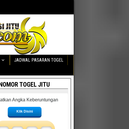
JADWAL PASARAN TOGEL
NOMOR TOGEL JITU