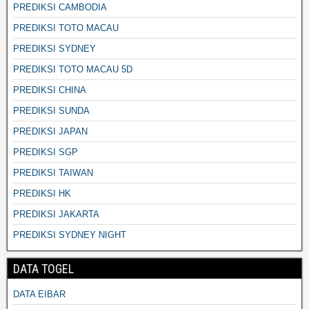
PREDIKSI CAMBODIA
PREDIKSI TOTO MACAU
PREDIKSI SYDNEY
PREDIKSI TOTO MACAU 5D
PREDIKSI CHINA
PREDIKSI SUNDA
PREDIKSI JAPAN
PREDIKSI SGP
PREDIKSI TAIWAN
PREDIKSI HK
PREDIKSI JAKARTA
PREDIKSI SYDNEY NIGHT
DATA TOGEL
DATA EIBAR