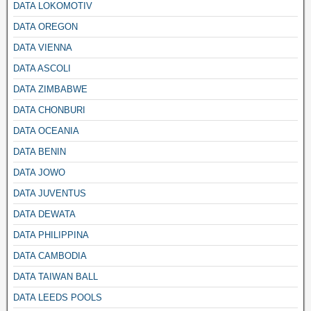
DATA LOKOMOTIV
DATA OREGON
DATA VIENNA
DATA ASCOLI
DATA ZIMBABWE
DATA CHONBURI
DATA OCEANIA
DATA BENIN
DATA JOWO
DATA JUVENTUS
DATA DEWATA
DATA PHILIPPINA
DATA CAMBODIA
DATA TAIWAN BALL
DATA LEEDS POOLS