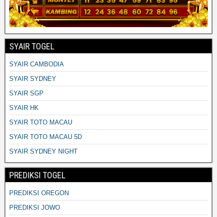
SYAIR TOGEL
SYAIR CAMBODIA
SYAIR SYDNEY
SYAIR SGP
SYAIR HK
SYAIR TOTO MACAU
SYAIR TOTO MACAU 5D
SYAIR SYDNEY NIGHT
PREDIKSI TOGEL
PREDIKSI OREGON
PREDIKSI JOWO