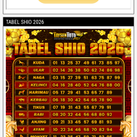
TABEL SHIO 2026