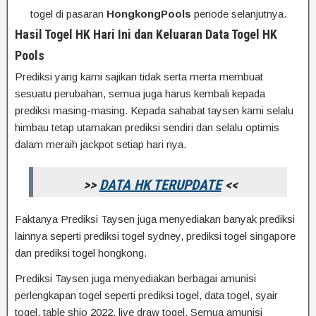
togel di pasaran
HongkongPools
periode selanjutnya.
Hasil Togel HK Hari Ini dan Keluaran Data Togel HK
Pools
Prediksi yang kami sajikan tidak serta merta membuat
sesuatu perubahan, semua juga harus kembali kepada
prediksi masing-masing. Kepada sahabat taysen kami selalu
himbau tetap utamakan prediksi sendiri dan selalu optimis
dalam meraih jackpot setiap hari nya.
>>
DATA HK TERUPDATE
<<
Faktanya Prediksi Taysen juga menyediakan banyak prediksi
lainnya seperti prediksi togel sydney, prediksi togel singapore
dan prediksi togel hongkong.
Prediksi Taysen juga menyediakan berbagai amunisi
perlengkapan togel seperti prediksi togel, data togel, syair
togel, table shio 2022, live draw togel. Semua amunisi