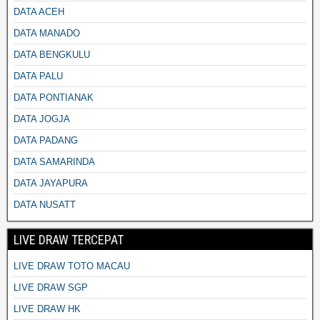
DATA ACEH
DATA MANADO
DATA BENGKULU
DATA PALU
DATA PONTIANAK
DATA JOGJA
DATA PADANG
DATA SAMARINDA
DATA JAYAPURA
DATA NUSATT
LIVE DRAW TERCEPAT
LIVE DRAW TOTO MACAU
LIVE DRAW SGP
LIVE DRAW HK