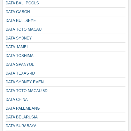
DATA BALI POOLS
DATA GABON
DATA BULLSEYE
DATA TOTO MACAU
DATA SYDNEY
DATA JAMBI
DATA TOSHIMA
DATA SPANYOL
DATA TEXAS 4D
DATA SYDNEY EVEN
DATA TOTO MACAU 5D
DATA CHINA
DATA PALEMBANG
DATA BELARUSIA
DATA SURABAYA