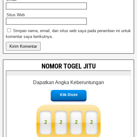
Situs Web
Simpan nama, email, dan situs web saya pada peramban ini untuk
komentar saya berikutnya.
NOMOR TOGEL JITU