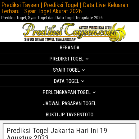
Prediksi Taysen | Prediksi Togel | Data Live Keluaran
Terbaru | Syair Togel Akurat 2026
Prediksi Togel, Syair Togel dan Data Togel Terupdate 2026
BERANDA
PREDIKSI TOGEL
SYAIR TOGEL
DATA TOGEL
PERLENGKAPAN TOGEL
JADWAL PASARAN TOGEL
BUKTI JP TAYSENTOTO
Prediksi Togel Jakarta Hari Ini 19
Agustus 2023