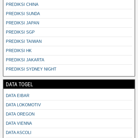
PREDIKSI CHINA
PREDIKSI SUNDA
PREDIKSI JAPAN
PREDIKSI SGP
PREDIKSI TAIWAN
PREDIKSI HK
PREDIKSI JAKARTA
PREDIKSI SYDNEY NIGHT
DATA TOGEL
DATA EIBAR
DATA LOKOMOTIV
DATA OREGON
DATA VIENNA
DATA ASCOLI