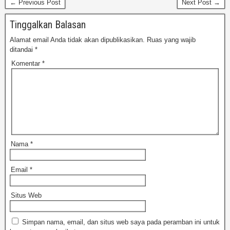
← Previous Post
Next Post →
Tinggalkan Balasan
Alamat email Anda tidak akan dipublikasikan.
Ruas yang wajib
ditandai
*
Komentar
*
Nama
*
Email
*
Situs Web
Simpan nama, email, dan situs web saya pada peramban ini untuk