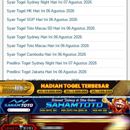
Syair Togel Sydney Night Hari Ini 07 Agustus 2026
Syair Togel HK Hari Ini 06 Agustus 2026
Syair Togel SGP Hari Ini 06 Agustus 2026
Syair Togel Toto Macau 5D Hari Ini 06 Agustus 2026
Syair Togel Sydney Hari Ini 06 Agustus 2026
Syair Togel Toto Macau Hari Ini 06 Agustus 2026
Syair Togel Cambodia Hari Ini 06 Agustus 2026
Prediksi Togel Sydney Night Hari Ini 07 Agustus 2026
Prediksi Togel Jakarta Hari Ini 06 Agustus 2026
Prediksi Togel HK Hari Ini 06 Agustus 2026
Prediksi Togel Taiwan Hari Ini 06 Agustus 2026
Prediksi Togel SGP Hari Ini 06 Agustus 2026
Prediksi Togel, Data Live Keluaran Terbaru, Syair Togel Akurat © 2025