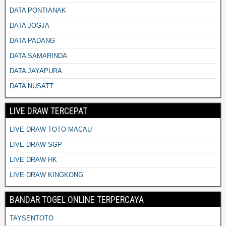
DATA PONTIANAK
DATA JOGJA
DATA PADANG
DATA SAMARINDA
DATA JAYAPURA
DATA NUSATT
LIVE DRAW TERCEPAT
LIVE DRAW TOTO MACAU
LIVE DRAW SGP
LIVE DRAW HK
LIVE DRAW KINGKONG
BANDAR TOGEL ONLINE TERPERCAYA
TAYSENTOTO