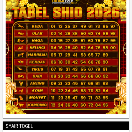
SYAIR TOGEL