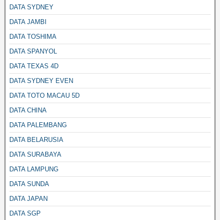
DATA SYDNEY
DATA JAMBI
DATA TOSHIMA
DATA SPANYOL
DATA TEXAS 4D
DATA SYDNEY EVEN
DATA TOTO MACAU 5D
DATA CHINA
DATA PALEMBANG
DATA BELARUSIA
DATA SURABAYA
DATA LAMPUNG
DATA SUNDA
DATA JAPAN
DATA SGP