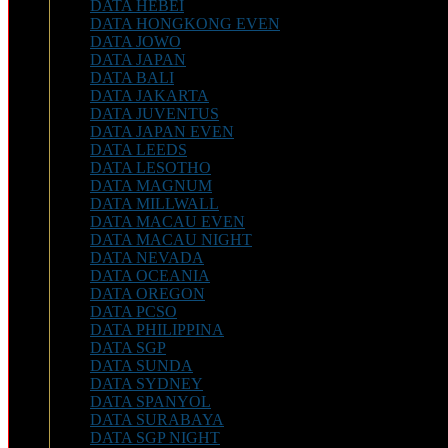
DATA HEBEI
DATA HONGKONG EVEN
DATA JOWO
DATA JAPAN
DATA BALI
DATA JAKARTA
DATA JUVENTUS
DATA JAPAN EVEN
DATA LEEDS
DATA LESOTHO
DATA MAGNUM
DATA MILLWALL
DATA MACAU EVEN
DATA MACAU NIGHT
DATA NEVADA
DATA OCEANIA
DATA OREGON
DATA PCSO
DATA PHILIPPINA
DATA SGP
DATA SUNDA
DATA SYDNEY
DATA SPANYOL
DATA SURABAYA
DATA SGP NIGHT