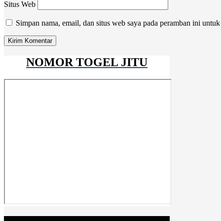
Situs Web
Simpan nama, email, dan situs web saya pada peramban ini untuk
NOMOR TOGEL JITU