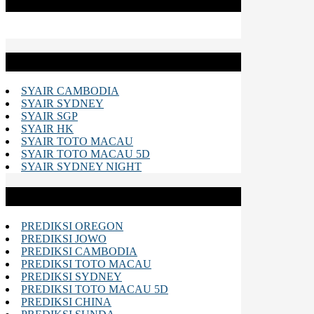
TABEL SHIO 2026
SYAIR TOGEL
SYAIR CAMBODIA
SYAIR SYDNEY
SYAIR SGP
SYAIR HK
SYAIR TOTO MACAU
SYAIR TOTO MACAU 5D
SYAIR SYDNEY NIGHT
PREDIKSI TOGEL
PREDIKSI OREGON
PREDIKSI JOWO
PREDIKSI CAMBODIA
PREDIKSI TOTO MACAU
PREDIKSI SYDNEY
PREDIKSI TOTO MACAU 5D
PREDIKSI CHINA