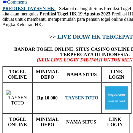
Comments
PREDIKSI TAYSEN HK
– Selamat datang di Situs Prediksi Togel 
kita akan mengulas
Prediksi Togel HK 19 Agustus 2023
Prediksi H
dibuat untuk membantu mempermudah para pemain togel online dala
Angka Keluaran HK.
>>
LIVE DRAW HK TERCEPAT
BANDAR TOGEL ONLINE, SITUS CASINO ONLINE 
TERPERCAYA DI INDONESIA.
(KLIK LINK LOGIN DIBAWAH UNTUK ME
TOGEL
MINIMAL
LINK
NAMA SITUS
ONLINE
DEPO
LOGIN
Rp 10.000
TAYSENTOTO
TOGEL
MINIMAL
LINK
NAMA SITUS
ONLINE
DEPO
LOGIN