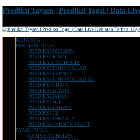
Prediksi Taysen | Prediksi Togel | Data Li
Prediksi Togel, Syair Togel dan Data Togel Terupdate 2026
BERANDA
PREDIKSI TOGEL
PREDIKSI OREGON
PREDIKSI JOWO
PREDIKSI CAMBODIA
PREDIKSI TOTO MACAU
PREDIKSI SYDNEY
PREDIKSI TOTO MACAU 5D
PREDIKSI CHINA
PREDIKSI SUNDA
PREDIKSI JAPAN
PREDIKSI SGP
PREDIKSI TAIWAN
PREDIKSI HK
PREDIKSI JAKARTA
PREDIKSI SYDNEY NIGHT
SYAIR TOGEL
SYAIR CAMBODIA