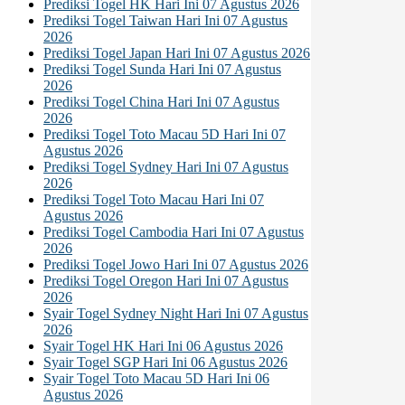
Prediksi Togel HK Hari Ini 07 Agustus 2026
Prediksi Togel Taiwan Hari Ini 07 Agustus
2026
Prediksi Togel Japan Hari Ini 07 Agustus 2026
Prediksi Togel Sunda Hari Ini 07 Agustus
2026
Prediksi Togel China Hari Ini 07 Agustus
2026
Prediksi Togel Toto Macau 5D Hari Ini 07
Agustus 2026
Prediksi Togel Sydney Hari Ini 07 Agustus
2026
Prediksi Togel Toto Macau Hari Ini 07
Agustus 2026
Prediksi Togel Cambodia Hari Ini 07 Agustus
2026
Prediksi Togel Jowo Hari Ini 07 Agustus 2026
Prediksi Togel Oregon Hari Ini 07 Agustus
2026
Syair Togel Sydney Night Hari Ini 07 Agustus
2026
Syair Togel HK Hari Ini 06 Agustus 2026
Syair Togel SGP Hari Ini 06 Agustus 2026
Syair Togel Toto Macau 5D Hari Ini 06
Agustus 2026