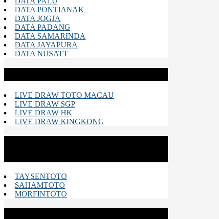
DATA PALU
DATA PONTIANAK
DATA JOGJA
DATA PADANG
DATA SAMARINDA
DATA JAYAPURA
DATA NUSATT
LIVE DRAW TERCEPAT
LIVE DRAW TOTO MACAU
LIVE DRAW SGP
LIVE DRAW HK
LIVE DRAW KINGKONG
BANDAR TOGEL ONLINE
TERPERCAYA
TAYSENTOTO
SAHAMTOTO
MORFINTOTO
PREDIKSI TOGEL ONLINE