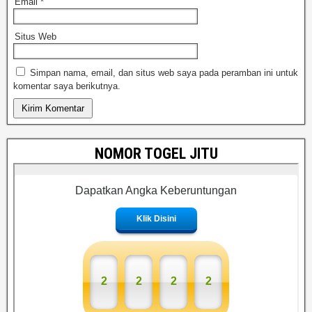
Email
*
Situs Web
Simpan nama, email, dan situs web saya pada peramban ini untuk
komentar saya berikutnya.
NOMOR TOGEL JITU