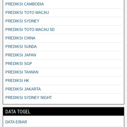
PREDIKSI CAMBODIA
PREDIKSI TOTO MACAU
PREDIKSI SYDNEY
PREDIKSI TOTO MACAU 5D
PREDIKSI CHINA
PREDIKSI SUNDA
PREDIKSI JAPAN
PREDIKSI SGP
PREDIKSI TAIWAN
PREDIKSI HK
PREDIKSI JAKARTA
PREDIKSI SYDNEY NIGHT
DATA TOGEL
DATA EIBAR