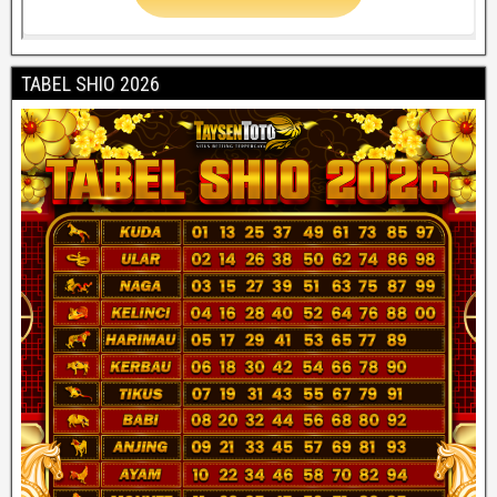
TABEL SHIO 2026