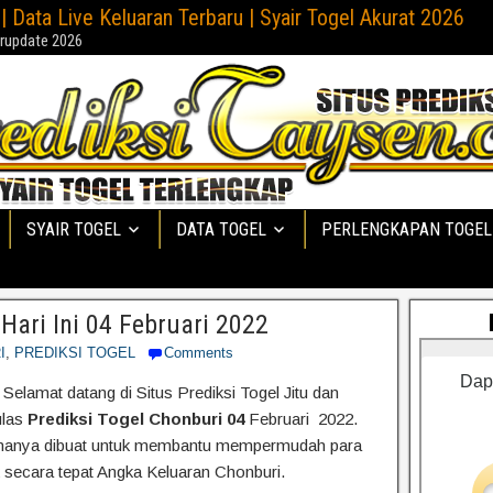
 | Data Live Keluaran Terbaru | Syair Togel Akurat 2026
Terupdate 2026
SYAIR TOGEL
DATA TOGEL
PERLENGKAPAN TOGEL
Hari Ini 04 Februari 2022
I
,
PREDIKSI TOGEL
Comments
 Selamat datang di Situs Prediksi Togel Jitu dan
ulas
Prediksi Togel Chonburi 04
Februari 2022.
a hanya dibuat untuk membantu mempermudah para
 secara tepat Angka Keluaran Chonburi.