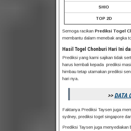
SHIO
TOP 2D
Semoga racikan
Prediksi Togel Ch
membantu dalam menebak angka to
Hasil Togel Chonburi Hari Ini d
Prediksi yang kami sajikan tidak s
harus kembali kepada prediksi mas
himbau tetap utamakan prediksi send
hari nya.
>>
DATA 
Faktanya Prediksi Taysen juga menye
sydney, prediksi togel singapore da
Prediksi Taysen juga menyediakan b