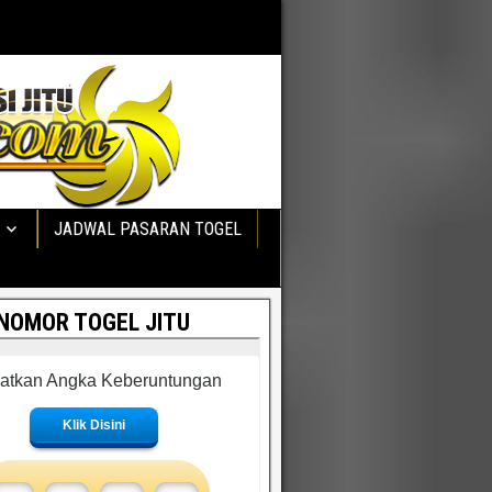
JADWAL PASARAN TOGEL
NOMOR TOGEL JITU