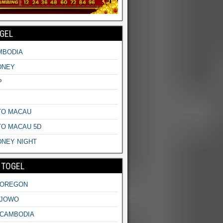
OGEL
MBODIA
DNEY
P
TO MACAU
TO MACAU 5D
DNEY NIGHT
 TOGEL
 OREGON
 JOWO
 CAMBODIA