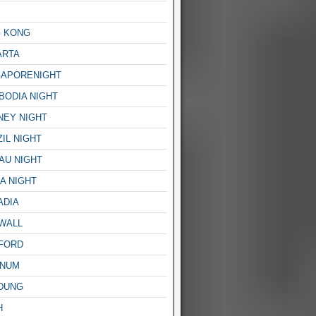
G KONG
ARTA
GAPORENIGHT
BODIA NIGHT
NEY NIGHT
IL NIGHT
AU NIGHT
A NIGHT
ADIA
LWALL
FORD
GNUM
DUNG
H