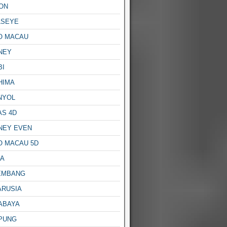
ON
LSEYE
O MACAU
NEY
BI
HIMA
NYOL
AS 4D
NEY EVEN
O MACAU 5D
NA
EMBANG
ARUSIA
ABAYA
PUNG