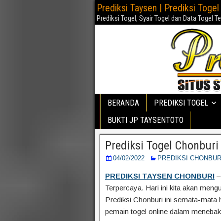
Prediksi Taysen | Prediksi Togel
Prediksi Togel, Syair Togel dan Data Togel 
BERANDA
PREDIKSI TOGEL
BUKTI JP TAYSENTOTO
Prediksi Togel Chonburi 
04/02/2022
PREDIKSI CHONBUR
PREDIKSI TAYSEN CHONBURI
–
Terpercaya. Hari ini kita akan meng
Prediksi Chonburi ini semata-mat
pemain togel online dalam menebak