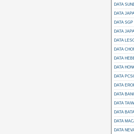
DATA SUN
DATA JAP
DATA SGP
DATA JAP
DATA LES
DATA CHO
DATA HEB
DATA HO
DATA PCS
DATA ERO
DATA BAN
DATA TAI
DATA BAT
DATA MAC
DATA NEV