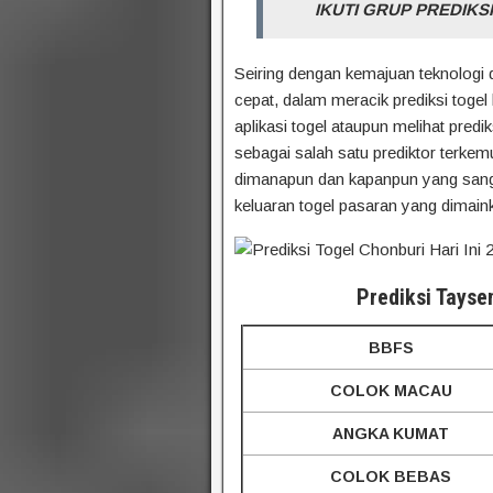
IKUTI GRUP PREDIKS
Seiring dengan kemajuan teknolog
cepat, dalam meracik prediksi togel
aplikasi togel ataupun melihat prediks
sebagai salah satu prediktor terkem
dimanapun dan kapanpun yang sang
keluaran togel pasaran yang dimain
Prediksi Taysen
BBFS
COLOK MACAU
ANGKA KUMAT
COLOK BEBAS