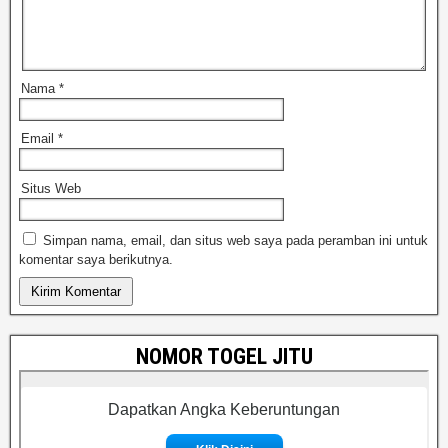
Nama
*
Email
*
Situs Web
Simpan nama, email, dan situs web saya pada peramban ini untuk
komentar saya berikutnya.
NOMOR TOGEL JITU