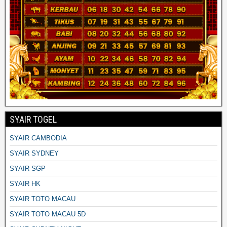
SYAIR TOGEL
SYAIR CAMBODIA
SYAIR SYDNEY
SYAIR SGP
SYAIR HK
SYAIR TOTO MACAU
SYAIR TOTO MACAU 5D