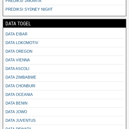
PREDIKSI JAKARTA
PREDIKSI SYDNEY NIGHT
DATA TOGEL
DATA EIBAR
DATA LOKOMOTIV
DATA OREGON
DATA VIENNA
DATA ASCOLI
DATA ZIMBABWE
DATA CHONBURI
DATA OCEANIA
DATA BENIN
DATA JOWO
DATA JUVENTUS