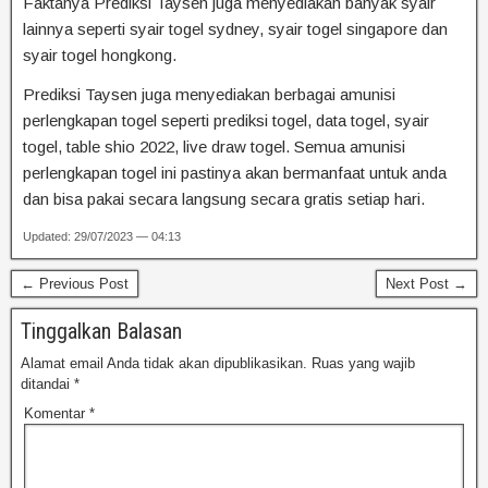
Faktanya Prediksi Taysen juga menyediakan banyak syair
lainnya seperti syair togel sydney, syair togel singapore dan
syair togel hongkong.
Prediksi Taysen juga menyediakan berbagai amunisi
perlengkapan togel seperti prediksi togel, data togel, syair
togel, table shio 2022, live draw togel. Semua amunisi
perlengkapan togel ini pastinya akan bermanfaat untuk anda
dan bisa pakai secara langsung secara gratis setiap hari.
Updated: 29/07/2023 — 04:13
← Previous Post
Next Post →
Tinggalkan Balasan
Alamat email Anda tidak akan dipublikasikan.
Ruas yang wajib
ditandai
*
Komentar
*