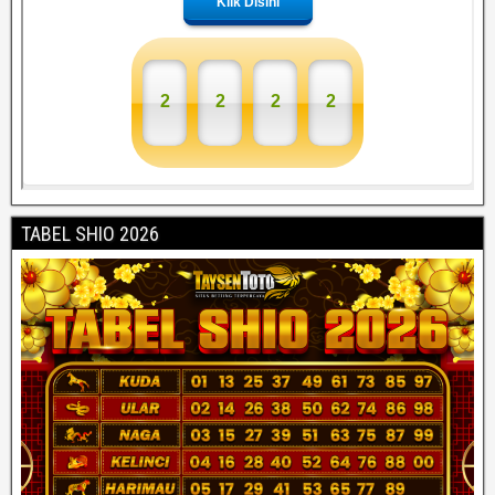
TABEL SHIO 2026