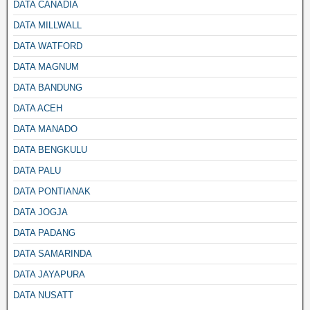
DATA CANADIA
DATA MILLWALL
DATA WATFORD
DATA MAGNUM
DATA BANDUNG
DATA ACEH
DATA MANADO
DATA BENGKULU
DATA PALU
DATA PONTIANAK
DATA JOGJA
DATA PADANG
DATA SAMARINDA
DATA JAYAPURA
DATA NUSATT