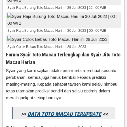
Syair Raja Burung Toto Macau Hari Ini 29 Jul i2023 | 22 : 00 WIB
Syair Raja Burung Toto Macau Hari Ini 30 Juli 2023 | 00 : 00 WIB
Syair Colok Bebas Toto Macau Hari ini 29 Juli 2023
Forum Syair Toto Macau Terlengkap dan Syair Jitu Toto
Macau Harian
Syair yang kami sajikan tidak serta merta membuat sesuatu
perubahan, semua juga harus kembali kepada prediksi
masing-masing. Kepada sahabat taysen kami selalu himbau
tetap utamakan prediksi sendiri dan selalu optimis dalam
meraih jackpot setiap hari nya.
>>
DATA TOTO MACAU TERUPDATE
<<