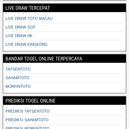
LIVE DRAW TERCEPAT
LIVE DRAW TOTO MACAU
LIVE DRAW SGP
LIVE DRAW HK
LIVE DRAW KINGKONG
BANDAR TOGEL ONLINE TERPERCAYA
TAYSENTOTO
SAHAMTOTO
MORFINTOTO
PREDIKSI TOGEL ONLINE
PREDIKSI TAYSENTOTO
PREDIKSI SAHAMTOTO
PREDIKSI MORFINTOTO