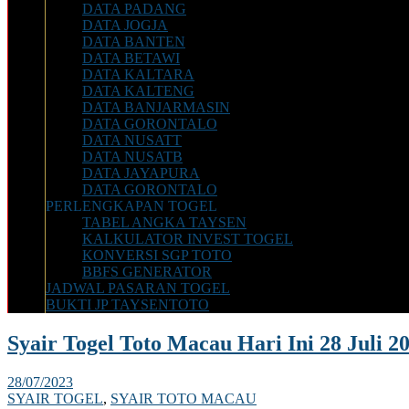
DATA PADANG
DATA JOGJA
DATA BANTEN
DATA BETAWI
DATA KALTARA
DATA KALTENG
DATA BANJARMASIN
DATA GORONTALO
DATA NUSATT
DATA NUSATB
DATA JAYAPURA
DATA GORONTALO
PERLENGKAPAN TOGEL
TABEL ANGKA TAYSEN
KALKULATOR INVEST TOGEL
KONVERSI SGP TOTO
BBFS GENERATOR
JADWAL PASARAN TOGEL
BUKTI JP TAYSENTOTO
Syair Togel Toto Macau Hari Ini 28 Juli 2
28/07/2023
SYAIR TOGEL
,
SYAIR TOTO MACAU