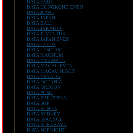
DATA HEBEI
DATA HONGKONG EVEN
DATA JOWO
DATA JAPAN
DATA BALI
DATA JAKARTA
DATA JUVENTUS
DATA JAPAN EVEN
DATA LEEDS
DATA LESOTHO
DATA MAGNUM
DATA MILLWALL
DATA MACAU EVEN
DATA MACAU NIGHT
DATA NEVADA
DATA OCEANIA
DATA OREGON
DATA PCSO
DATA PHILIPPINA
DATA SGP
DATA SUNDA
DATA SYDNEY
DATA SPANYOL
DATA SURABAYA
DATA SGP NIGHT