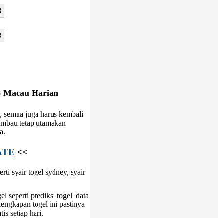
to Macau Harian
n, semua juga harus kembali
himbau tetap utamakan
a.
ATE
<<
ti syair togel sydney, syair
 seperti prediksi togel, data
rlengkapan togel ini pastinya
is setiap hari.