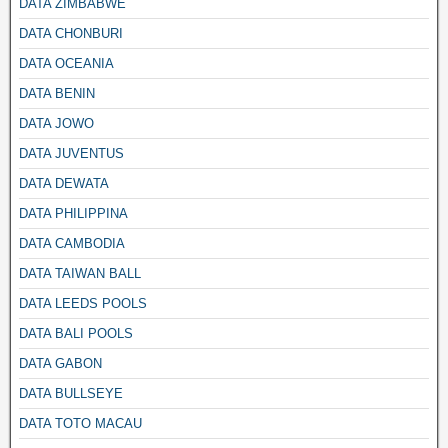
DATA ZIMBABWE
DATA CHONBURI
DATA OCEANIA
DATA BENIN
DATA JOWO
DATA JUVENTUS
DATA DEWATA
DATA PHILIPPINA
DATA CAMBODIA
DATA TAIWAN BALL
DATA LEEDS POOLS
DATA BALI POOLS
DATA GABON
DATA BULLSEYE
DATA TOTO MACAU