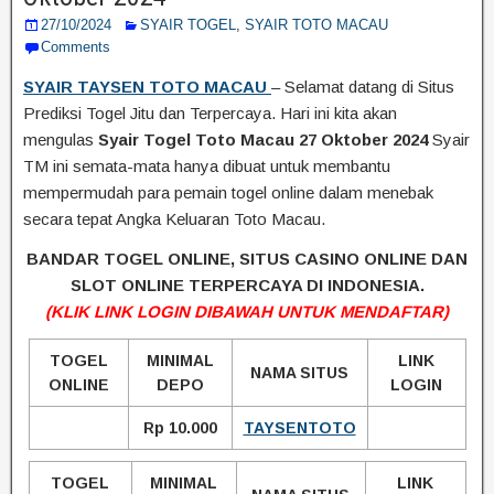
27/10/2024
SYAIR TOGEL
,
SYAIR TOTO MACAU
Comments
SYAIR TAYSEN TOTO MACAU
– Selamat datang di Situs
Prediksi Togel Jitu dan Terpercaya. Hari ini kita akan
mengulas
Syair Togel Toto Macau 27
Oktober 2024
Syair
TM ini semata-mata hanya dibuat untuk membantu
mempermudah para pemain togel online dalam menebak
secara tepat Angka Keluaran Toto Macau.
BANDAR TOGEL ONLINE, SITUS CASINO ONLINE DAN
SLOT ONLINE TERPERCAYA DI INDONESIA.
(KLIK LINK LOGIN DIBAWAH UNTUK MENDAFTAR)
TOGEL
MINIMAL
LINK
NAMA SITUS
ONLINE
DEPO
LOGIN
Rp 10.000
TAYSENTOTO
TOGEL
MINIMAL
LINK