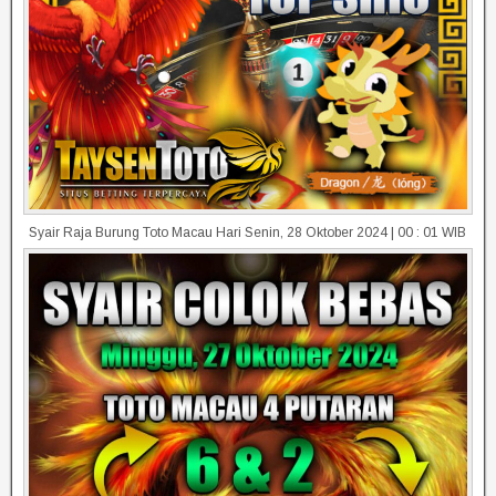
Syair Raja Burung Toto Macau Hari Senin, 28 Oktober 2024 | 00 : 01 WIB