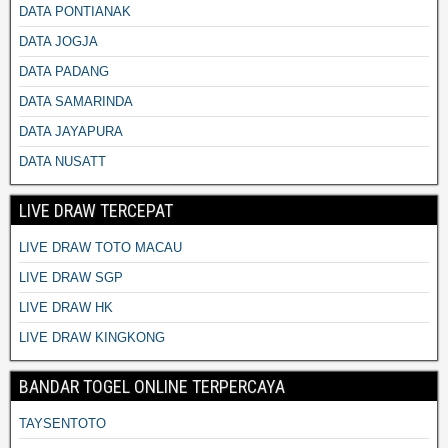
DATA PONTIANAK
DATA JOGJA
DATA PADANG
DATA SAMARINDA
DATA JAYAPURA
DATA NUSATT
LIVE DRAW TERCEPAT
LIVE DRAW TOTO MACAU
LIVE DRAW SGP
LIVE DRAW HK
LIVE DRAW KINGKONG
BANDAR TOGEL ONLINE TERPERCAYA
TAYSENTOTO