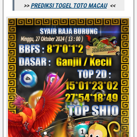
>>
PREDIKSI TOGEL TOTO MACAU
<<