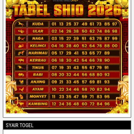
SYAIR TOGEL