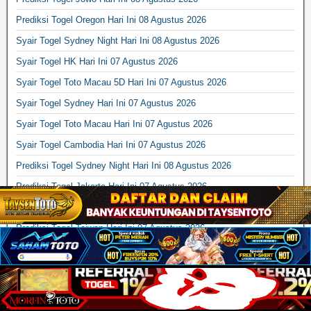
Prediksi Togel Oregon Hari Ini 08 Agustus 2026
Syair Togel Sydney Night Hari Ini 08 Agustus 2026
Syair Togel HK Hari Ini 07 Agustus 2026
Syair Togel Toto Macau 5D Hari Ini 07 Agustus 2026
Syair Togel Sydney Hari Ini 07 Agustus 2026
Syair Togel Toto Macau Hari Ini 07 Agustus 2026
Syair Togel Cambodia Hari Ini 07 Agustus 2026
Prediksi Togel Sydney Night Hari Ini 08 Agustus 2026
Prediksi Togel Jakarta Hari Ini 07 Agustus 2026
Prediksi Togel HK Hari Ini 07 Agustus 2026
Prediksi Togel Taiwan Hari Ini 07 Agustus 2026
Prediksi Togel, Data Live Keluaran Terbaru, Syair Togel Akurat © 2025