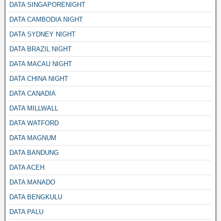
DATA SINGAPORENIGHT
DATA CAMBODIA NIGHT
DATA SYDNEY NIGHT
DATA BRAZIL NIGHT
DATA MACAU NIGHT
DATA CHINA NIGHT
DATA CANADIA
DATA MILLWALL
DATA WATFORD
DATA MAGNUM
DATA BANDUNG
DATA ACEH
DATA MANADO
DATA BENGKULU
DATA PALU