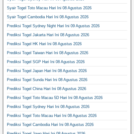
Syair Togel Toto Macau Hari Ini 08 Agustus 2026
Syair Togel Cambodia Hari Ini 08 Agustus 2026
Prediksi Togel Sydney Night Hari Ini 09 Agustus 2026
Prediksi Togel Jakarta Hari Ini 08 Agustus 2026
Prediksi Togel HK Hari Ini 08 Agustus 2026
Prediksi Togel Taiwan Hari Ini 08 Agustus 2026
Prediksi Togel SGP Hari Ini 08 Agustus 2026
Prediksi Togel Japan Hari Ini 08 Agustus 2026
Prediksi Togel Sunda Hari Ini 08 Agustus 2026
Prediksi Togel China Hari Ini 08 Agustus 2026
Prediksi Togel Toto Macau 5D Hari Ini 08 Agustus 2026
Prediksi Togel Sydney Hari Ini 08 Agustus 2026
Prediksi Togel Toto Macau Hari Ini 08 Agustus 2026
Prediksi Togel Cambodia Hari Ini 08 Agustus 2026
Prediksi Togel Jowo Hari Ini 08 Agustus 2026