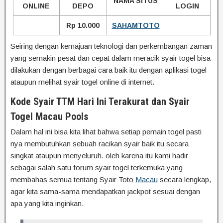
NAMA SITUS
ONLINE
DEPO
LOGIN
Rp 10.000
SAHAMTOTO
Seiring dengan kemajuan teknologi dan perkembangan zaman
yang semakin pesat dan cepat dalam meracik syair togel bisa
dilakukan dengan berbagai cara baik itu dengan aplikasi togel
ataupun melihat syair togel online di internet.
Kode Syair TTM Hari Ini Terakurat dan Syair
Togel Macau Pools
Dalam hal ini bisa kita lihat bahwa setiap pemain togel pasti
nya membutuhkan sebuah racikan syair baik itu secara
singkat ataupun menyeluruh. oleh karena itu kami hadir
sebagai salah satu forum syair togel terkemuka yang
membahas semua tentang Syair Toto
Macau
secara lengkap,
agar kita sama-sama mendapatkan jackpot sesuai dengan
apa yang kita inginkan.