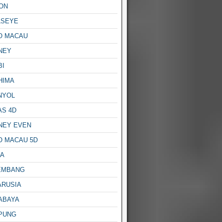
ON
LSEYE
O MACAU
NEY
BI
HIMA
NYOL
AS 4D
NEY EVEN
O MACAU 5D
NA
EMBANG
ARUSIA
ABAYA
PUNG