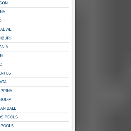
EGON
NNA
OLI
BABWE
NBURI
ANIA
IN
O
ENTUS
ATA
IPPINA
BODIA
WAN BALL
DS POOLS
I POOLS