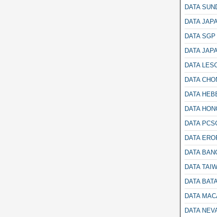
DATA SUN
DATA JAP
DATA SGP
DATA JAP
DATA LES
DATA CHO
DATA HEB
DATA HO
DATA PCS
DATA ERO
DATA BAN
DATA TAI
DATA BAT
DATA MAC
DATA NEV