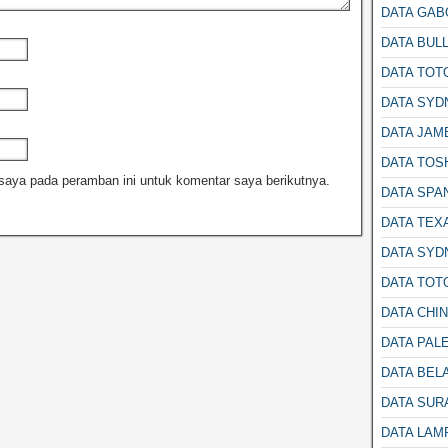
DATA GAB
DATA BUL
DATA TOT
DATA SYD
DATA JAM
DATA TOS
saya pada peramban ini untuk komentar saya berikutnya.
DATA SPA
DATA TEX
DATA SYD
DATA TOT
DATA CHI
DATA PAL
DATA BEL
DATA SUR
DATA LAM