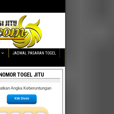
JADWAL PASARAN TOGEL
NOMOR TOGEL JITU