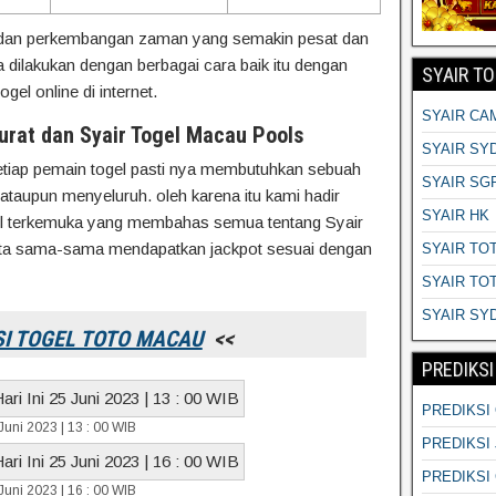
i dan perkembangan zaman yang semakin pesat dan
a dilakukan dengan berbagai cara baik itu dengan
SYAIR T
ogel online di internet.
SYAIR CA
kurat dan Syair Togel Macau Pools
SYAIR SY
 setiap pemain togel pasti nya membutuhkan sebuah
SYAIR SG
t ataupun menyeluruh. oleh karena itu kami hadir
SYAIR HK
gel terkemuka yang membahas semua tentang Syair
kita sama-sama mendapatkan jackpot sesuai dengan
SYAIR TO
SYAIR TO
SYAIR SY
SI TOGEL TOTO MACAU
<<
PREDIKSI
PREDIKSI
Juni 2023 | 13 : 00 WIB
PREDIKSI
PREDIKSI
Juni 2023 | 16 : 00 WIB