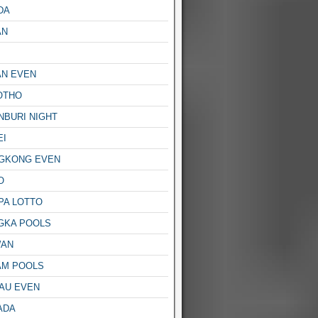
DA
AN
AN EVEN
OTHO
NBURI NIGHT
EI
NGKONG EVEN
O
PA LOTTO
GKA POOLS
WAN
AM POOLS
AU EVEN
ADA