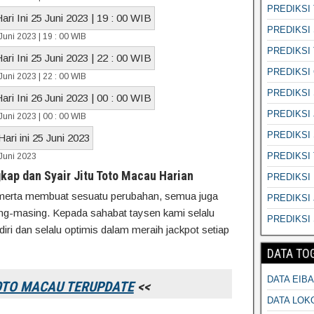
PREDIKSI
PREDIKSI
Juni 2023 | 19 : 00 WIB
PREDIKSI
PREDIKSI
Juni 2023 | 22 : 00 WIB
PREDIKSI
PREDIKSI
Juni 2023 | 00 : 00 WIB
PREDIKSI
PREDIKSI
 Juni 2023
kap dan Syair Jitu Toto Macau Harian
PREDIKSI
a merta membuat sesuatu perubahan, semua juga
PREDIKSI
ing-masing. Kepada sahabat taysen kami selalu
PREDIKSI
iri dan selalu optimis dalam meraih jackpot setiap
DATA TO
DATA EIB
OTO MACAU TERUPDATE
<<
DATA LOK