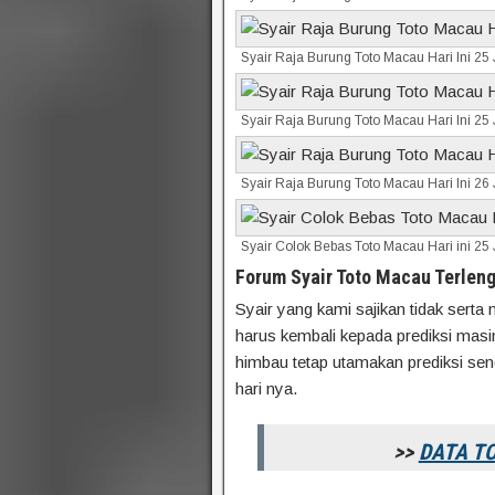
Syair Raja Burung Toto Macau Hari Ini 25 
Syair Raja Burung Toto Macau Hari Ini 25 
Syair Raja Burung Toto Macau Hari Ini 26 
Syair Colok Bebas Toto Macau Hari ini 25
Forum Syair Toto Macau Terleng
Syair yang kami sajikan tidak sert
harus kembali kepada prediksi mas
himbau tetap utamakan prediksi send
hari nya.
>>
DATA T