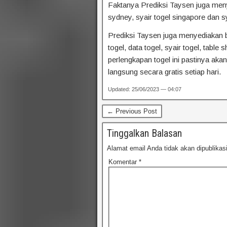
Faktanya Prediksi Taysen juga menye
sydney, syair togel singapore dan s
Prediksi Taysen juga menyediakan b
togel, data togel, syair togel, table
perlengkapan togel ini pastinya aka
langsung secara gratis setiap hari.
Updated: 25/06/2023 — 04:07
← Previous Post
Tinggalkan Balasan
Alamat email Anda tidak akan dipublikas
Komentar
*