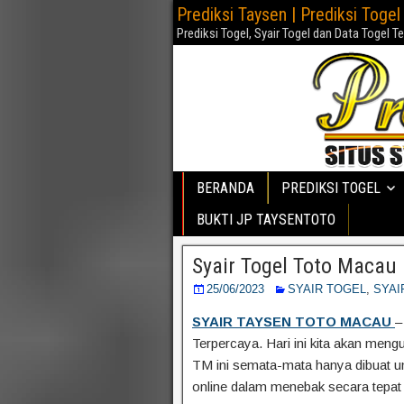
Prediksi Taysen | Prediksi Togel
Prediksi Togel, Syair Togel dan Data Togel 
BERANDA
PREDIKSI TOGEL
BUKTI JP TAYSENTOTO
Syair Togel Toto Macau 
25/06/2023
SYAIR TOGEL
,
SYAI
SYAIR TAYSEN TOTO MACAU
–
Terpercaya. Hari ini kita akan meng
TM ini semata-mata hanya dibuat 
online dalam menebak secara tepat