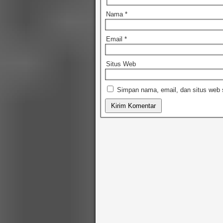
Nama
*
Email
*
Situs Web
Simpan nama, email, dan situs web 