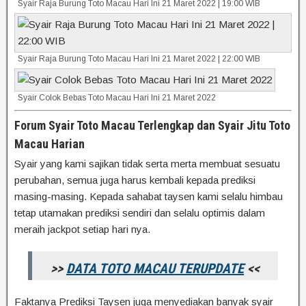
Syair Raja Burung Toto Macau Hari Ini 21 Maret 2022 | 19:00 WIB
Syair Raja Burung Toto Macau Hari Ini 21 Maret 2022 | 22:00 WIB
Syair Colok Bebas Toto Macau Hari Ini 21 Maret 2022
Forum Syair Toto Macau Terlengkap dan Syair Jitu Toto
Macau Harian
Syair yang kami sajikan tidak serta merta membuat sesuatu
perubahan, semua juga harus kembali kepada prediksi
masing-masing. Kepada sahabat taysen kami selalu himbau
tetap utamakan prediksi sendiri dan selalu optimis dalam
meraih jackpot setiap hari nya.
>>
DATA TOTO MACAU TERUPDATE
<<
Faktanya Prediksi Taysen juga menyediakan banyak syair