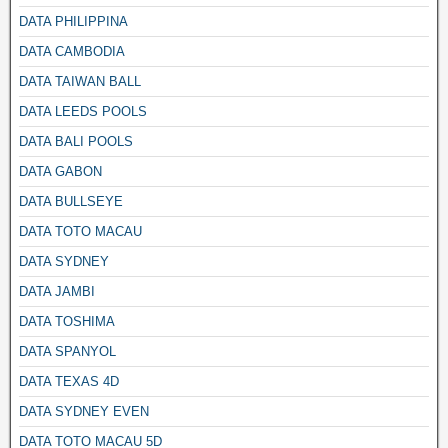
DATA PHILIPPINA
DATA CAMBODIA
DATA TAIWAN BALL
DATA LEEDS POOLS
DATA BALI POOLS
DATA GABON
DATA BULLSEYE
DATA TOTO MACAU
DATA SYDNEY
DATA JAMBI
DATA TOSHIMA
DATA SPANYOL
DATA TEXAS 4D
DATA SYDNEY EVEN
DATA TOTO MACAU 5D