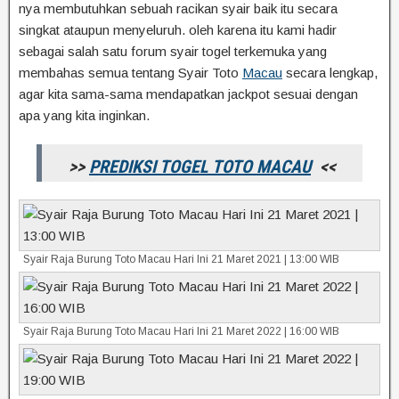
nya membutuhkan sebuah racikan syair baik itu secara
singkat ataupun menyeluruh. oleh karena itu kami hadir
sebagai salah satu forum syair togel terkemuka yang
membahas semua tentang Syair Toto
Macau
secara lengkap,
agar kita sama-sama mendapatkan jackpot sesuai dengan
apa yang kita inginkan.
>>
PREDIKSI TOGEL TOTO MACAU
<<
Syair Raja Burung Toto Macau Hari Ini 21 Maret 2021 | 13:00 WIB
Syair Raja Burung Toto Macau Hari Ini 21 Maret 2022 | 16:00 WIB