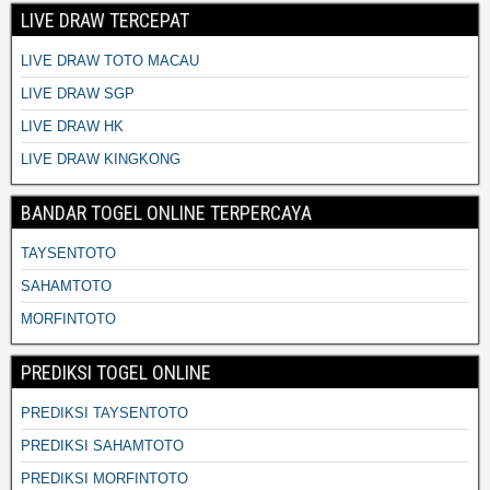
LIVE DRAW TERCEPAT
LIVE DRAW TOTO MACAU
LIVE DRAW SGP
LIVE DRAW HK
LIVE DRAW KINGKONG
BANDAR TOGEL ONLINE TERPERCAYA
TAYSENTOTO
SAHAMTOTO
MORFINTOTO
PREDIKSI TOGEL ONLINE
PREDIKSI TAYSENTOTO
PREDIKSI SAHAMTOTO
PREDIKSI MORFINTOTO