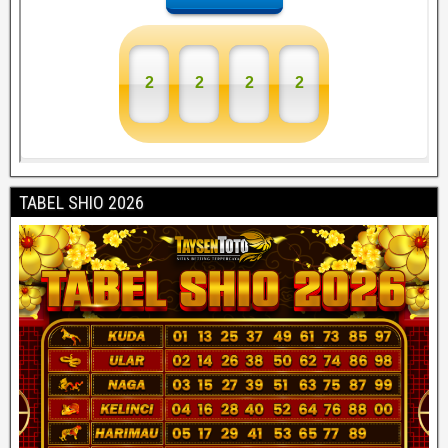
TABEL SHIO 2026