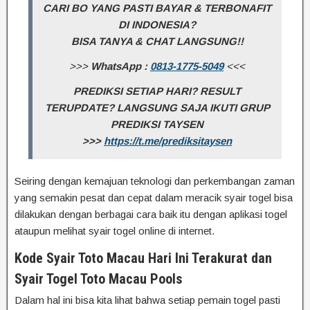
CARI BO YANG PASTI BAYAR & TERBONAFIT
DI INDONESIA?
BISA TANYA & CHAT LANGSUNG!!
>>>
WhatsApp :
0813-1775-5049
<<<
PREDIKSI SETIAP HARI? RESULT
TERUPDATE? LANGSUNG SAJA IKUTI GRUP
PREDIKSI TAYSEN
>>>
https://t.me/prediksitaysen
Seiring dengan kemajuan teknologi dan perkembangan zaman
yang semakin pesat dan cepat dalam meracik syair togel bisa
dilakukan dengan berbagai cara baik itu dengan aplikasi togel
ataupun melihat syair togel online di internet.
Kode Syair Toto Macau Hari Ini Terakurat dan
Syair Togel Toto Macau Pools
Dalam hal ini bisa kita lihat bahwa setiap pemain togel pasti