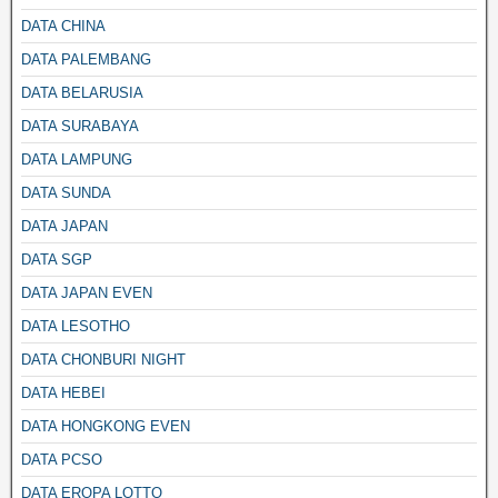
DATA CHINA
DATA PALEMBANG
DATA BELARUSIA
DATA SURABAYA
DATA LAMPUNG
DATA SUNDA
DATA JAPAN
DATA SGP
DATA JAPAN EVEN
DATA LESOTHO
DATA CHONBURI NIGHT
DATA HEBEI
DATA HONGKONG EVEN
DATA PCSO
DATA EROPA LOTTO