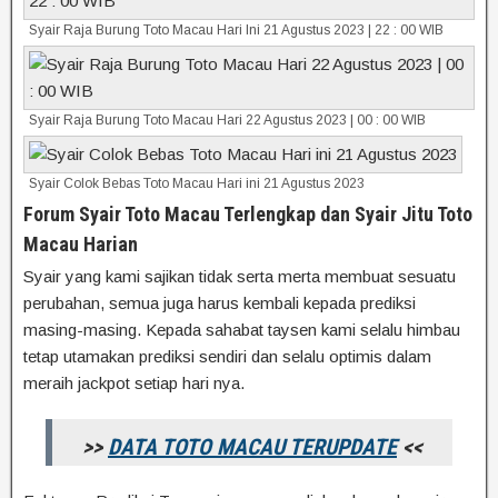
Syair Raja Burung Toto Macau Hari Ini 21 Agustus 2023 | 22 : 00 WIB
Syair Raja Burung Toto Macau Hari 22 Agustus 2023 | 00 : 00 WIB
Syair Colok Bebas Toto Macau Hari ini 21 Agustus 2023
Forum Syair Toto Macau Terlengkap dan Syair Jitu Toto
Macau Harian
Syair yang kami sajikan tidak serta merta membuat sesuatu
perubahan, semua juga harus kembali kepada prediksi
masing-masing. Kepada sahabat taysen kami selalu himbau
tetap utamakan prediksi sendiri dan selalu optimis dalam
meraih jackpot setiap hari nya.
>>
DATA TOTO MACAU TERUPDATE
<<