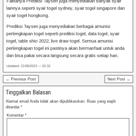
Faktanya Prediksi Taysen juga menyediakan banyak syair
lainnya seperti syair togel sydney, syair togel singapore dan
syair togel hongkong.
Prediksi Taysen juga menyediakan berbagai amunisi
perlengkapan togel seperti prediksi togel, data togel, syair
togel, table shio 2022, live draw togel. Semua amunisi
perlengkapan togel ini pastinya akan bermanfaat untuk anda
dan bisa pakai secara langsung secara gratis setiap hari.
Updated: 21/08/2023 — 02:32
← Previous Post
Next Post →
Tinggalkan Balasan
Alamat email Anda tidak akan dipublikasikan.
Ruas yang wajib
ditandai
*
Komentar
*