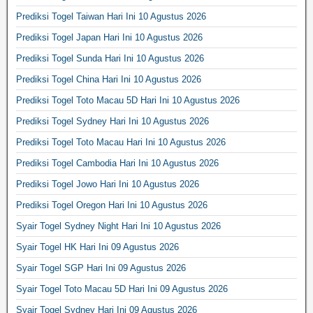
Prediksi Togel Taiwan Hari Ini 10 Agustus 2026
Prediksi Togel Japan Hari Ini 10 Agustus 2026
Prediksi Togel Sunda Hari Ini 10 Agustus 2026
Prediksi Togel China Hari Ini 10 Agustus 2026
Prediksi Togel Toto Macau 5D Hari Ini 10 Agustus 2026
Prediksi Togel Sydney Hari Ini 10 Agustus 2026
Prediksi Togel Toto Macau Hari Ini 10 Agustus 2026
Prediksi Togel Cambodia Hari Ini 10 Agustus 2026
Prediksi Togel Jowo Hari Ini 10 Agustus 2026
Prediksi Togel Oregon Hari Ini 10 Agustus 2026
Syair Togel Sydney Night Hari Ini 10 Agustus 2026
Syair Togel HK Hari Ini 09 Agustus 2026
Syair Togel SGP Hari Ini 09 Agustus 2026
Syair Togel Toto Macau 5D Hari Ini 09 Agustus 2026
Syair Togel Sydney Hari Ini 09 Agustus 2026