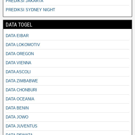
PREDIKSI JAKARTA
PREDIKSI SYDNEY NIGHT
DATA TOGEL
DATA EIBAR
DATA LOKOMOTIV
DATA OREGON
DATA VIENNA
DATA ASCOLI
DATA ZIMBABWE
DATA CHONBURI
DATA OCEANIA
DATA BENIN
DATA JOWO
DATA JUVENTUS