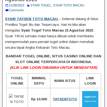
21/08/2023
SYAIR TOGEL
,
SYAIR TOTO MACAU
Comments
SYAIR TAYSEN TOTO MACAU
– Selamat datang di Situs
Prediksi Togel Jitu dan Terpercaya. Hari ini kita akan
mengulas
Syair Togel Toto Macau 21 Agustus 2023
.
Syair TM ini semata-mata hanya dibuat untuk membantu
mempermudah para pemain togel online dalam menebak
secara tepat Angka Keluaran Toto Macau.
BANDAR TOGEL ONLINE, SITUS CASINO ONLINE DAN
SLOT ONLINE TERPERCAYA DI INDONESIA.
(KLIK LINK LOGIN DIBAWAH UNTUK MENDAFTAR)
TOGEL
MINIMAL
LINK
NAMA SITUS
ONLINE
DEPO
LOGIN
Rp 10.000
TAYSENTOTO