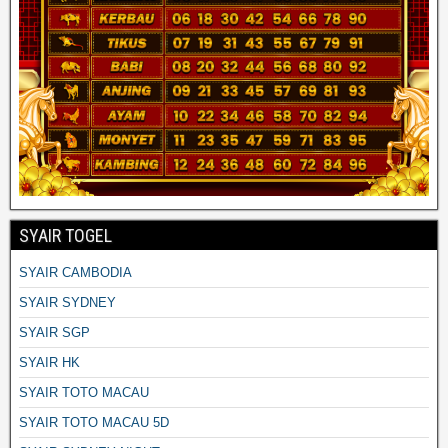
SYAIR TOGEL
SYAIR CAMBODIA
SYAIR SYDNEY
SYAIR SGP
SYAIR HK
SYAIR TOTO MACAU
SYAIR TOTO MACAU 5D