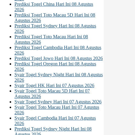
Prediksi Togel China Hari Ini 08 Agustus
2026
Prediksi Togel Toto Macau 5D Hari Ini 08
Agustus 2026
Prediksi Togel Sydney Hari Ini 08 Agustus
2026
Prediksi Togel Toto Macau Hari Ini 08
Agustus 2026
Prediksi Togel Cambodia Hari Ini 08 Agustus
2026
Prediksi Togel Jowo Hari Ini 08 Agustus 2026
Prediksi Togel Oregon Hari Ini 08 Agustus
2026
Syair Togel Sydney Night Hari Ini 08 Agustus
2026
Syair Togel HK Hari Ini 07 Agustus 2026
Syair Togel Toto Macau 5D Hari Ini 07
Agustus 2026
Syair Togel Sydney Hari Ini 07 Agustus 2026
Syair Togel Toto Macau Hari Ini 07 Agustus
2026
Syair Togel Cambodia Hari Ini 07 Agustus
2026
Prediksi Togel Sydney Night Hari Ini 08
Agustus 2026