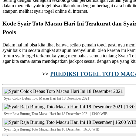
Seiring dengan kemajuan teknologi dan perkembangan zaman yang se
dalam meracik syair togel bisa dilakukan dengan berbagai cara baik it
ataupun melihat syair togel online di internet.
Kode Syair Toto Macau Hari Ini Terakurat dan Syai
Pools
Dalam hal ini bisa kita lihat bahwa setiap pemain togel pasti nya me
syair baik itu secara singkat ataupun menyeluruh. oleh karena itu kami
forum syair togel terkemuka yang membahas semua tentang Syair To
agar kita sama-sama mendapatkan jackpot sesuai dengan apa yang kit
>>
PREDIKSI TOGEL TOTO MAC
Syair Colok Bebas Toto Macau Hari Ini 18 Desember 2021
Syair Raja Burung Toto Macau Hari Ini 18 Desember 2021 | 13:00 WIB
Syair Raja Burung Toto Macau Hari Ini 18 Desember | 16:00 WIB