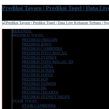
Prediksi Taysen | Prediksi Togel | Data Li
Prediksi Togel, Syair Togel dan Data Togel Terupdate 2026
BERANDA
PREDIKSI TOGEL
PREDIKSI OREGON
PREDIKSI JOWO
PREDIKSI CAMBODIA
PREDIKSI TOTO MACAU
PREDIKSI SYDNEY
PREDIKSI TOTO MACAU 5D
PREDIKSI CHINA
PREDIKSI SUNDA
PREDIKSI JAPAN
PREDIKSI SGP
PREDIKSI TAIWAN
PREDIKSI HK
PREDIKSI JAKARTA
PREDIKSI SYDNEY NIGHT
SYAIR TOGEL
SYAIR CAMBODIA