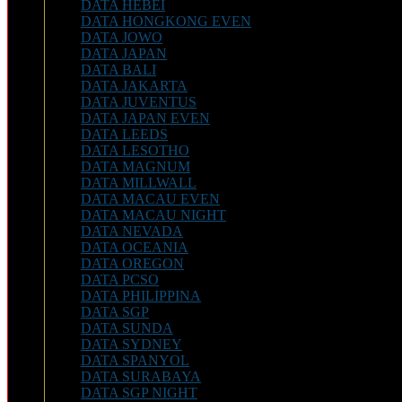
DATA HEBEI
DATA HONGKONG EVEN
DATA JOWO
DATA JAPAN
DATA BALI
DATA JAKARTA
DATA JUVENTUS
DATA JAPAN EVEN
DATA LEEDS
DATA LESOTHO
DATA MAGNUM
DATA MILLWALL
DATA MACAU EVEN
DATA MACAU NIGHT
DATA NEVADA
DATA OCEANIA
DATA OREGON
DATA PCSO
DATA PHILIPPINA
DATA SGP
DATA SUNDA
DATA SYDNEY
DATA SPANYOL
DATA SURABAYA
DATA SGP NIGHT