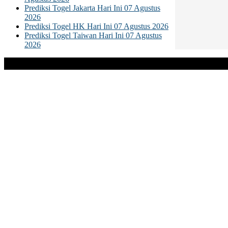
Prediksi Togel Jakarta Hari Ini 07 Agustus
2026
Prediksi Togel HK Hari Ini 07 Agustus 2026
Prediksi Togel Taiwan Hari Ini 07 Agustus
2026
Prediksi Togel, Data Live Keluaran Terbaru, Syair Togel Akurat © 2