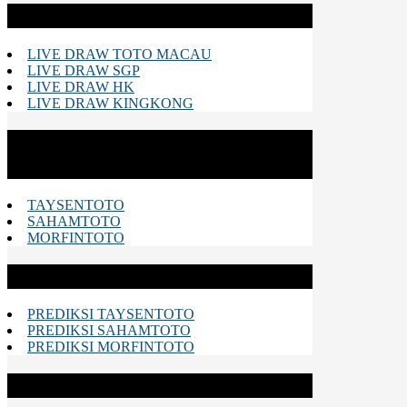
LIVE DRAW TERCEPAT
LIVE DRAW TOTO MACAU
LIVE DRAW SGP
LIVE DRAW HK
LIVE DRAW KINGKONG
BANDAR TOGEL ONLINE
TERPERCAYA
TAYSENTOTO
SAHAMTOTO
MORFINTOTO
PREDIKSI TOGEL ONLINE
PREDIKSI TAYSENTOTO
PREDIKSI SAHAMTOTO
PREDIKSI MORFINTOTO
VISITOR