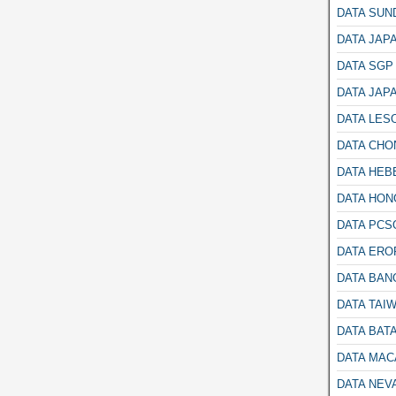
DATA SUN
DATA JAP
DATA SGP
DATA JAP
DATA LES
DATA CHO
DATA HEB
DATA HO
DATA PCS
DATA ERO
DATA BAN
DATA TAI
DATA BAT
DATA MAC
DATA NEV