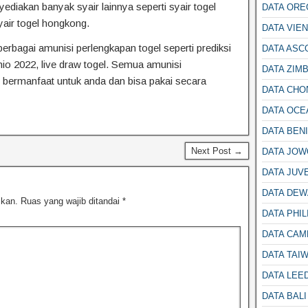
diakan banyak syair lainnya seperti syair togel
DATA OR
yair togel hongkong.
DATA VIE
erbagai amunisi perlengkapan togel seperti prediksi
DATA ASC
 shio 2022, live draw togel. Semua amunisi
DATA ZIM
n bermanfaat untuk anda dan bisa pakai secara
DATA CHO
DATA OCE
DATA BEN
Next Post →
DATA JOW
DATA JUV
DATA DEW
ikan.
Ruas yang wajib ditandai
*
DATA PHIL
DATA CAM
DATA TAI
DATA LEE
DATA BAL