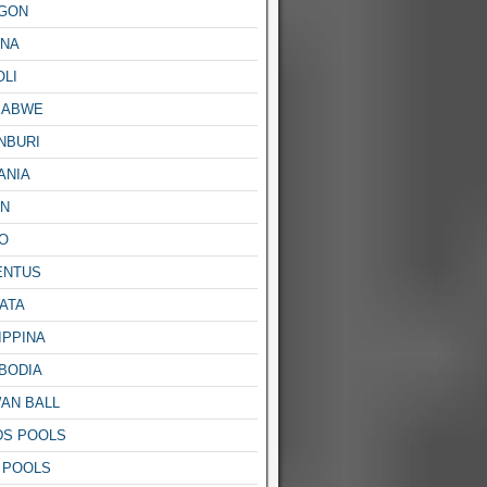
EGON
NNA
OLI
BABWE
NBURI
ANIA
IN
O
ENTUS
ATA
IPPINA
BODIA
WAN BALL
DS POOLS
I POOLS