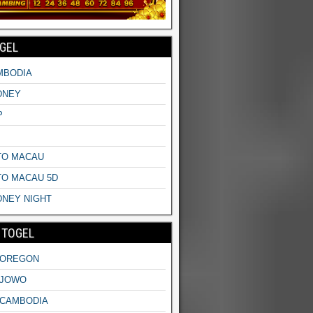
OGEL
MBODIA
DNEY
P
TO MACAU
TO MACAU 5D
DNEY NIGHT
 TOGEL
 OREGON
 JOWO
 CAMBODIA