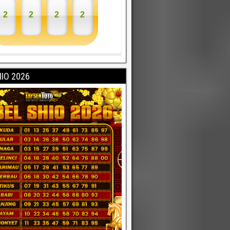
IO 2026