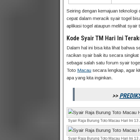
Seiring dengan kemajuan teknolog
cepat dalam meracik syair togel bis
aplikasi togel ataupun melihat syair t
Kode Syair TM Hari Ini Tera
Dalam hal ini bisa kita lihat bahwa
racikan syair baik itu secara singka
sebagai salah satu forum syair to
Toto
Macau
secara lengkap, agar 
apa yang kita inginkan.
>>
PREDIK
Syair Raja Burung Toto Macau Hari Ini 13 
Syair Raja Burung Toto Macau Hari Ini 13 