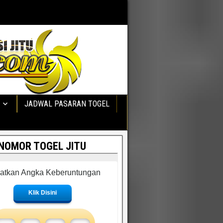
JADWAL PASARAN TOGEL
NOMOR TOGEL JITU