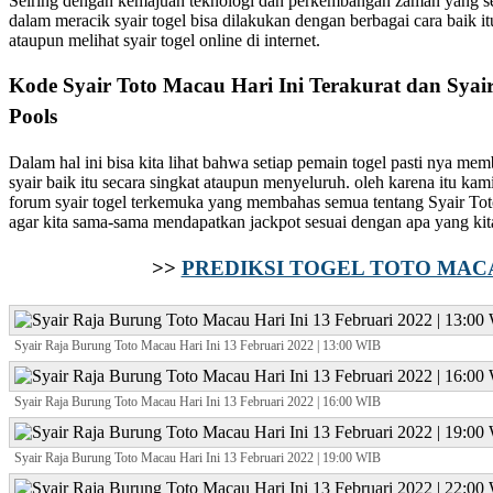
Seiring dengan kemajuan teknologi dan perkembangan zaman yang se
dalam meracik syair togel bisa dilakukan dengan berbagai cara baik it
ataupun melihat syair togel online di internet.
Kode Syair Toto Macau Hari Ini Terakurat dan Syai
Pools
Dalam hal ini bisa kita lihat bahwa setiap pemain togel pasti nya me
syair baik itu secara singkat ataupun menyeluruh. oleh karena itu kami
forum syair togel terkemuka yang membahas semua tentang Syair To
agar kita sama-sama mendapatkan jackpot sesuai dengan apa yang kit
>>
PREDIKSI TOGEL TOTO MAC
Syair Raja Burung Toto Macau Hari Ini 13 Februari 2022 | 13:00 WIB
Syair Raja Burung Toto Macau Hari Ini 13 Februari 2022 | 16:00 WIB
Syair Raja Burung Toto Macau Hari Ini 13 Februari 2022 | 19:00 WIB