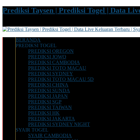
Prediksi Taysen | Prediksi Togel | Data Li
Prediksi Togel, Syair Togel dan Data Togel Terupdate 2026
BERANDA
PREDIKSI TOGEL
PREDIKSI OREGON
PREDIKSI JOWO
PREDIKSI CAMBODIA
PREDIKSI TOTO MACAU
PREDIKSI SYDNEY
PREDIKSI TOTO MACAU 5D
PREDIKSI CHINA
PREDIKSI SUNDA
PREDIKSI JAPAN
PREDIKSI SGP
PREDIKSI TAIWAN
PREDIKSI HK
PREDIKSI JAKARTA
PREDIKSI SYDNEY NIGHT
SYAIR TOGEL
SYAIR CAMBODIA