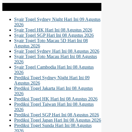
Pos-pos Terbaru
Syair Togel Sydney Night Hari Ini 09 Agustus
2026
Syair Togel HK Hari Ini 08 Agustus 2026
Syair Togel SGP Hari Ini 08 Agustus 2026
Syair Togel Toto Macau 5D Hari Ini 08
Agustus 2026
Syair Togel Sydney Hari Ini 08 Agustus 2026
Syair Togel Toto Macau Hari Ini 08 Agustus
2026
Syair Togel Cambodia Hari Ini 08 Agustus
2026
Prediksi Togel Sydney Night Hari Ini 09
Agustus 2026
Prediksi Togel Jakarta Hari Ini 08 Agustus
2026
Prediksi Togel HK Hari Ini 08 Agustus 2026
Prediksi Togel Taiwan Hari Ini 08 Agustus
2026
Prediksi Togel SGP Hari Ini 08 Agustus 2026
Prediksi Togel Japan Hari Ini 08 Agustus 2026
Prediksi Togel Sunda Hari Ini 08 Agustus
2026