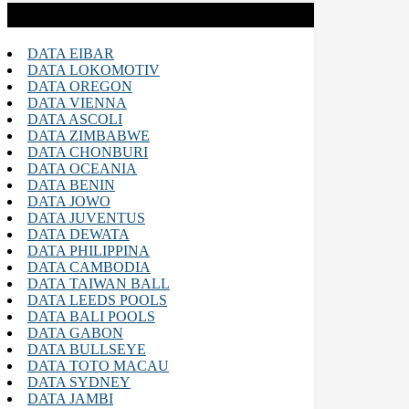
DATA TOGEL
DATA EIBAR
DATA LOKOMOTIV
DATA OREGON
DATA VIENNA
DATA ASCOLI
DATA ZIMBABWE
DATA CHONBURI
DATA OCEANIA
DATA BENIN
DATA JOWO
DATA JUVENTUS
DATA DEWATA
DATA PHILIPPINA
DATA CAMBODIA
DATA TAIWAN BALL
DATA LEEDS POOLS
DATA BALI POOLS
DATA GABON
DATA BULLSEYE
DATA TOTO MACAU
DATA SYDNEY
DATA JAMBI