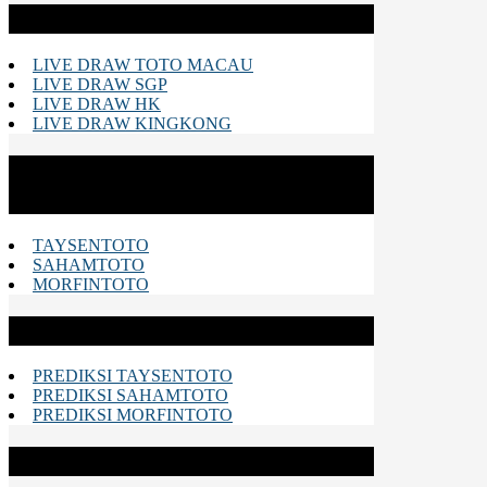
LIVE DRAW TERCEPAT
LIVE DRAW TOTO MACAU
LIVE DRAW SGP
LIVE DRAW HK
LIVE DRAW KINGKONG
BANDAR TOGEL ONLINE
TERPERCAYA
TAYSENTOTO
SAHAMTOTO
MORFINTOTO
PREDIKSI TOGEL ONLINE
PREDIKSI TAYSENTOTO
PREDIKSI SAHAMTOTO
PREDIKSI MORFINTOTO
VISITOR