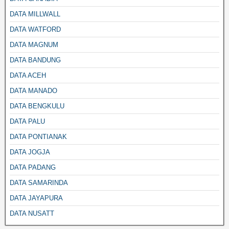
DATA MILLWALL
DATA WATFORD
DATA MAGNUM
DATA BANDUNG
DATA ACEH
DATA MANADO
DATA BENGKULU
DATA PALU
DATA PONTIANAK
DATA JOGJA
DATA PADANG
DATA SAMARINDA
DATA JAYAPURA
DATA NUSATT