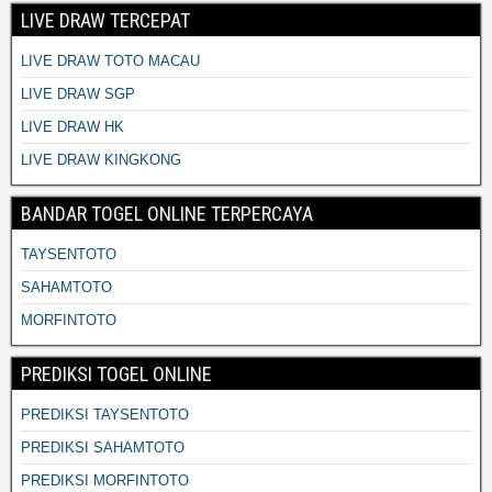
LIVE DRAW TERCEPAT
LIVE DRAW TOTO MACAU
LIVE DRAW SGP
LIVE DRAW HK
LIVE DRAW KINGKONG
BANDAR TOGEL ONLINE TERPERCAYA
TAYSENTOTO
SAHAMTOTO
MORFINTOTO
PREDIKSI TOGEL ONLINE
PREDIKSI TAYSENTOTO
PREDIKSI SAHAMTOTO
PREDIKSI MORFINTOTO