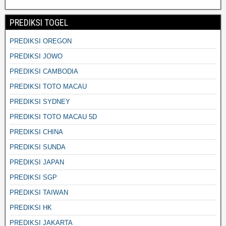
PREDIKSI TOGEL
PREDIKSI OREGON
PREDIKSI JOWO
PREDIKSI CAMBODIA
PREDIKSI TOTO MACAU
PREDIKSI SYDNEY
PREDIKSI TOTO MACAU 5D
PREDIKSI CHINA
PREDIKSI SUNDA
PREDIKSI JAPAN
PREDIKSI SGP
PREDIKSI TAIWAN
PREDIKSI HK
PREDIKSI JAKARTA