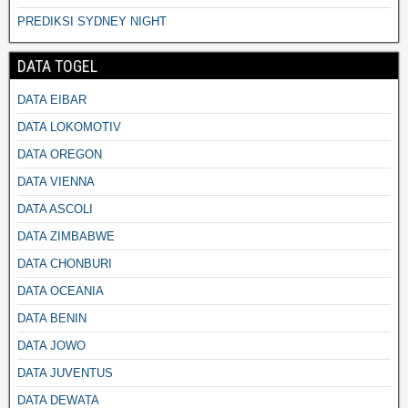
PREDIKSI SYDNEY NIGHT
DATA TOGEL
DATA EIBAR
DATA LOKOMOTIV
DATA OREGON
DATA VIENNA
DATA ASCOLI
DATA ZIMBABWE
DATA CHONBURI
DATA OCEANIA
DATA BENIN
DATA JOWO
DATA JUVENTUS
DATA DEWATA