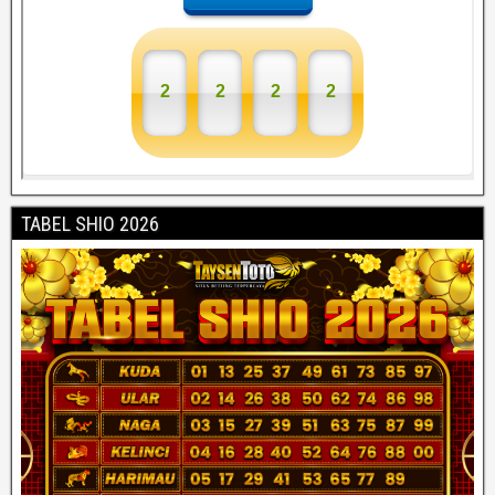
TABEL SHIO 2026