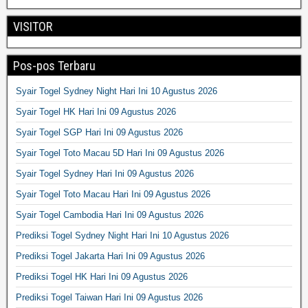
VISITOR
Pos-pos Terbaru
Syair Togel Sydney Night Hari Ini 10 Agustus 2026
Syair Togel HK Hari Ini 09 Agustus 2026
Syair Togel SGP Hari Ini 09 Agustus 2026
Syair Togel Toto Macau 5D Hari Ini 09 Agustus 2026
Syair Togel Sydney Hari Ini 09 Agustus 2026
Syair Togel Toto Macau Hari Ini 09 Agustus 2026
Syair Togel Cambodia Hari Ini 09 Agustus 2026
Prediksi Togel Sydney Night Hari Ini 10 Agustus 2026
Prediksi Togel Jakarta Hari Ini 09 Agustus 2026
Prediksi Togel HK Hari Ini 09 Agustus 2026
Prediksi Togel Taiwan Hari Ini 09 Agustus 2026