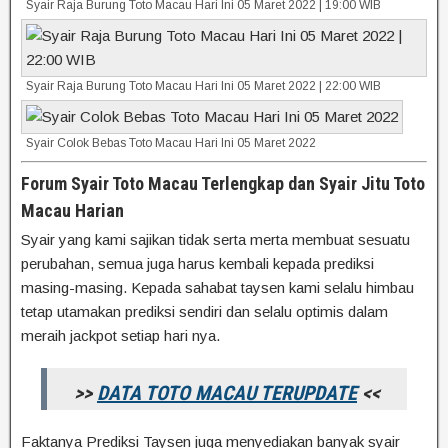
Syair Raja Burung Toto Macau Hari Ini 05 Maret 2022 | 19:00 WIB
Syair Raja Burung Toto Macau Hari Ini 05 Maret 2022 | 22:00 WIB
Syair Colok Bebas Toto Macau Hari Ini 05 Maret 2022
Forum Syair Toto Macau Terlengkap dan Syair Jitu Toto
Macau Harian
Syair yang kami sajikan tidak serta merta membuat sesuatu
perubahan, semua juga harus kembali kepada prediksi
masing-masing. Kepada sahabat taysen kami selalu himbau
tetap utamakan prediksi sendiri dan selalu optimis dalam
meraih jackpot setiap hari nya.
>>
DATA TOTO MACAU TERUPDATE
<<
Faktanya Prediksi Taysen juga menyediakan banyak syair