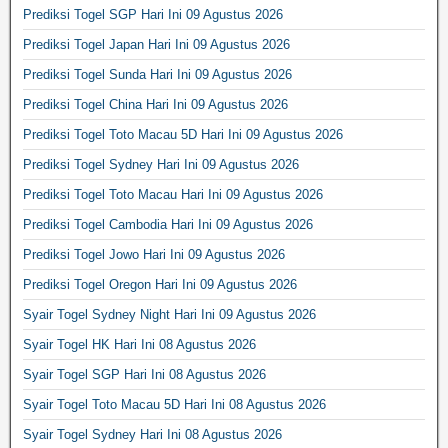
Prediksi Togel SGP Hari Ini 09 Agustus 2026
Prediksi Togel Japan Hari Ini 09 Agustus 2026
Prediksi Togel Sunda Hari Ini 09 Agustus 2026
Prediksi Togel China Hari Ini 09 Agustus 2026
Prediksi Togel Toto Macau 5D Hari Ini 09 Agustus 2026
Prediksi Togel Sydney Hari Ini 09 Agustus 2026
Prediksi Togel Toto Macau Hari Ini 09 Agustus 2026
Prediksi Togel Cambodia Hari Ini 09 Agustus 2026
Prediksi Togel Jowo Hari Ini 09 Agustus 2026
Prediksi Togel Oregon Hari Ini 09 Agustus 2026
Syair Togel Sydney Night Hari Ini 09 Agustus 2026
Syair Togel HK Hari Ini 08 Agustus 2026
Syair Togel SGP Hari Ini 08 Agustus 2026
Syair Togel Toto Macau 5D Hari Ini 08 Agustus 2026
Syair Togel Sydney Hari Ini 08 Agustus 2026