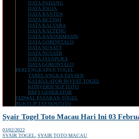
DATA PADANG
DATA JOGJA
DATA BANTEN
DATA BETAWI
DATA KALTARA
DATA KALTENG
DATA BANJARMASIN
DATA GORONTALO
DATA NUSATT
DATA NUSATB
DATA JAYAPURA
DATA GORONTALO
PERLENGKAPAN TOGEL
TABEL ANGKA TAYSEN
KALKULATOR INVEST TOGEL
KONVERSI SGP TOTO
BBFS GENERATOR
JADWAL PASARAN TOGEL
BUKTI JP TAYSENTOTO
Syair Togel Toto Macau Hari Ini 03 Febru
03/02/2022
SYAIR TOGEL
,
SYAIR TOTO MACAU