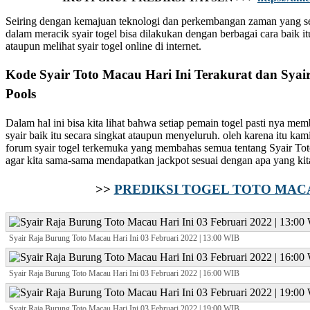
Seiring dengan kemajuan teknologi dan perkembangan zaman yang se
dalam meracik syair togel bisa dilakukan dengan berbagai cara baik it
ataupun melihat syair togel online di internet.
Kode Syair Toto Macau Hari Ini Terakurat dan Syai
Pools
Dalam hal ini bisa kita lihat bahwa setiap pemain togel pasti nya me
syair baik itu secara singkat ataupun menyeluruh. oleh karena itu kami
forum syair togel terkemuka yang membahas semua tentang Syair To
agar kita sama-sama mendapatkan jackpot sesuai dengan apa yang kit
>>
PREDIKSI TOGEL TOTO MAC
Syair Raja Burung Toto Macau Hari Ini 03 Februari 2022 | 13:00 WIB
Syair Raja Burung Toto Macau Hari Ini 03 Februari 2022 | 16:00 WIB
Syair Raja Burung Toto Macau Hari Ini 03 Februari 2022 | 19:00 WIB