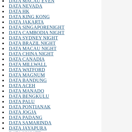
DATA MACAU EVEN
DATA NEVADA
DATA HK
DATA KING KONG
DATA JAKARTA
DATA SINGAPORENIGHT
DATA CAMBODIA NIGHT
DATA SYDNEY NIGHT
DATA BRAZIL NIGHT
DATA MACAU NIGHT
DATA CHINA NIGHT
DATA CANADIA
DATA MILLWALL
DATA WATFORD
DATA MAGNUM
DATA BANDUNG
DATA ACEH
DATA MANADO
DATA BENGKULU
DATA PALU
DATA PONTIANAK
DATA JOGJA
DATA PADANG
DATA SAMARINDA
DATA JAYAPURA