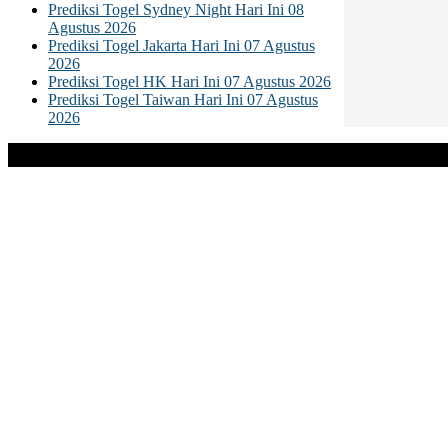
Prediksi Togel Sydney Night Hari Ini 08
Agustus 2026
Prediksi Togel Jakarta Hari Ini 07 Agustus
2026
Prediksi Togel HK Hari Ini 07 Agustus 2026
Prediksi Togel Taiwan Hari Ini 07 Agustus
2026
Prediksi Togel, Data Live Keluaran Terbaru, Syair Togel Akurat © 2