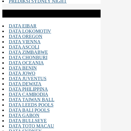
PREDIKSI SYDNEY NIGHT
DATA TOGEL
DATA EIBAR
DATA LOKOMOTIV
DATA OREGON
DATA VIENNA
DATA ASCOLI
DATA ZIMBABWE
DATA CHONBURI
DATA OCEANIA
DATA BENIN
DATA JOWO
DATA JUVENTUS
DATA DEWATA
DATA PHILIPPINA
DATA CAMBODIA
DATA TAIWAN BALL
DATA LEEDS POOLS
DATA BALI POOLS
DATA GABON
DATA BULLSEYE
DATA TOTO MACAU