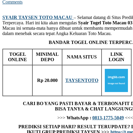
Comments
SYAIR TAYSEN TOTO MACAU
– Selamat datang di Situs Predi
Terpercaya. Hari ini kita akan mengulas
Syair Togel Toto Macau 03
Macau ini semata-mata hanya dibuat untuk membantu mempermudah p
dalam menebak secara tepat Angka Keluaran Toto Macau.
BANDAR TOGEL ONLINE TERPERC
TOGEL
MINIMAL
LINK
NAMA SITUS
ONLINE
DEPO
LOGIN
Rp 20.000
TAYSENTOTO
CARI BO YANG PASTI BAYAR & TERBONAFIT 
BISA TANYA & CHAT LANGSUNG!
>>>
WhatsApp :
0813-1775-5049
<<<
PREDIKSI SETIAP HARI? RESULT TERUPDATE?
IKUTI GRUP PREDIKSI TAYSEN >>>
https://t.m