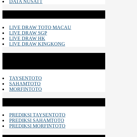
DATA NUSATT
LIVE DRAW TERCEPAT
LIVE DRAW TOTO MACAU
LIVE DRAW SGP
LIVE DRAW HK
LIVE DRAW KINGKONG
BANDAR TOGEL ONLINE
TERPERCAYA
TAYSENTOTO
SAHAMTOTO
MORFINTOTO
PREDIKSI TOGEL ONLINE
PREDIKSI TAYSENTOTO
PREDIKSI SAHAMTOTO
PREDIKSI MORFINTOTO